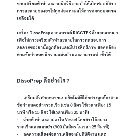
หากเตรียมตัวทำละลายผิดวิธี อาจทำให้เกิดฟอง อัตรา
การละลายของยาไม่ถูกต้อง ส่งผลให้การทดสอบคลาด
เคลื่อนได้
เครื่อง
DissoPrep
จากแบรนด์
RIGGTEK
จึงออกแบบมา
เพื่อให้การเตรียมตัวทำละลายในการทดสอบการ
ละลายของยานั้นถูกต้องและมีประสิทธิภาพ สอดคล้อง
ตามข้อกำหนด มีความแม่นยำ และสามารถทำซ้ำได้
DissoPrep ดีอย่างไร ?
· เตรียมตัวทำละลายแบบอัตโนมัติได้อย่างถูกต้องตาม
ข้อกำหนดอย่างรวดเร็ว (เช่น 8 ลิตร ใช้เวลาเพียง 15
นาที หรือ 15 ลิตร ใช้เวลาเพียง 25 นาที)
· จ่ายตัวทำละลายลงใน Vessel โดยตรงได้อย่าง
รวดเร็วและแม่นยำ (900 มิลลิตร ในเวลา 25 วินาที)
· ลดความเสี่ยงต่อสารเคมีของผู้ปฏิบัติงาน และ