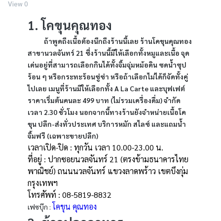
View 0
1. โคขุนคุณทอง
ถ้าพูดถึงเนื้อต้องนึกถึงร้านนี้เลย ร้านโคขุนคุณทอง
สาขานวลจันทร์ 21 ซึ่งร้านนี้มีให้เลือกทั้งหมูและเนื้อ จุด
เด่นอยู่ที่สามารถเลือกกินได้ทั้งจิ้มจุ่มหม้อดิน ซดน้ำซุป
ร้อน ๆ หรือกระทะร้อนซู่ซ่า หรือถ้าเลือกไม่ได้ก็จัดทั้งคู่
ไปเลย เมนูที่ร้านมีให้เลือกทั้ง A La Carte และบุฟเฟต์
ราคาเริ่มต้นคนละ 499 บาท (ไม่รวมเครื่องดื่ม) จำกัด
เวลา 2.30 ชั่วโมง นอกจากนี้ทางร้านยังจำหน่ายเนื้อโค
ขุน ปลีก-ส่งทั่วประเทศ บริการหมัก สไลซ์ และแถมน้ำ
จิ้มฟรี (เฉพาะขายปลีก)
เวลาเปิด-ปิด : ทุกวัน เวลา 10.00-23.00 น.
ที่อยู่ : ปากซอยนวลจันทร์ 21 (ตรงข้ามธนาคารไทย
พาณิชย์) ถนนนวลจันทร์ แขวงลาดพร้าว เขตบึงกุ่ม
กรุงเทพฯ
โทรศัพท์ : 08-5819-8832
โคขุน คุณทอง
เฟซบุ๊ก :