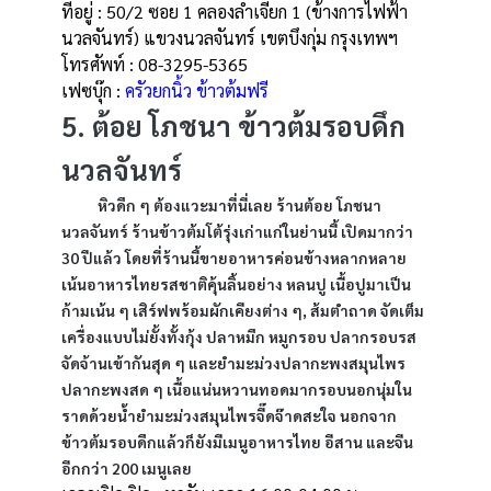
ที่อยู่ : 50/2 ซอย 1 คลองลำเจียก 1 (ข้างการไฟฟ้า
นวลจันทร์) แขวงนวลจันทร์ เขตบึงกุ่ม กรุงเทพฯ
โทรศัพท์ : 08-3295-5365
เฟซบุ๊ก :
ครัวยกนิ้ว ข้าวต้มฟรี
5. ต้อย โภชนา ข้าวต้มรอบดึก
นวลจันทร์
หิวดึก ๆ ต้องแวะมาที่นี่เลย ร้านต้อย โภชนา
นวลจันทร์ ร้านข้าวต้มโต้รุ่งเก่าแก่ในย่านนี้ เปิดมากว่า
30 ปีแล้ว โดยที่ร้านนี้ขายอาหารค่อนข้างหลากหลาย
เน้นอาหารไทยรสชาติคุ้นลิ้นอย่าง หลนปู เนื้อปูมาเป็น
ก้ามเน้น ๆ เสิร์ฟพร้อมผักเคียงต่าง ๆ, ส้มตำถาด จัดเต็ม
เครื่องแบบไม่ยั้งทั้งกุ้ง ปลาหมึก หมูกรอบ ปลากรอบรส
จัดจ้านเข้ากันสุด ๆ และยำมะม่วงปลากะพงสมุนไพร
ปลากะพงสด ๆ เนื้อแน่นหวานทอดมากรอบนอกนุ่มใน
ราดด้วยน้ำยำมะม่วงสมุนไพรจี๊ดจ๊าดสะใจ นอกจาก
ข้าวต้มรอบดึกแล้วก็ยังมีเมนูอาหารไทย อีสาน และจีน
อีกกว่า 200 เมนูเลย