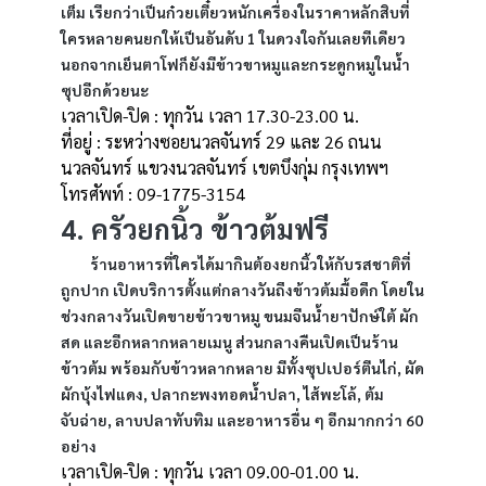
เต็ม เรียกว่าเป็นก๋วยเตี๋ยวหนักเครื่องในราคาหลักสิบที่
ใครหลายคนยกให้เป็นอันดับ 1 ในดวงใจกันเลยทีเดียว
นอกจากเย็นตาโฟก็ยังมีข้าวขาหมูและกระดูกหมูในน้ำ
ซุปอีกด้วยนะ
เวลาเปิด-ปิด : ทุกวัน เวลา 17.30-23.00 น.
ที่อยู่ : ระหว่างซอยนวลจันทร์ 29 และ 26 ถนน
นวลจันทร์ แขวงนวลจันทร์ เขตบึงกุ่ม กรุงเทพฯ
โทรศัพท์ : 09-1775-3154
4. ครัวยกนิ้ว ข้าวต้มฟรี
ร้านอาหารที่ใครได้มากินต้องยกนิ้วให้กับรสชาติที่
ถูกปาก เปิดบริการตั้งแต่กลางวันถึงข้าวต้มมื้อดึก โดยใน
ช่วงกลางวันเปิดขายข้าวขาหมู ขนมจีนน้ำยาปักษ์ใต้ ผัก
สด และอีกหลากหลายเมนู ส่วนกลางคืนเปิดเป็นร้าน
ข้าวต้ม พร้อมกับข้าวหลากหลาย มีทั้งซุปเปอร์ตีนไก่, ผัด
ผักบุ้งไฟแดง, ปลากะพงทอดน้ำปลา, ไส้พะโล้, ต้ม
จับฉ่าย, ลาบปลาทับทิม และอาหารอื่น ๆ อีกมากกว่า 60
อย่าง
เวลาเปิด-ปิด : ทุกวัน เวลา 09.00-01.00 น.