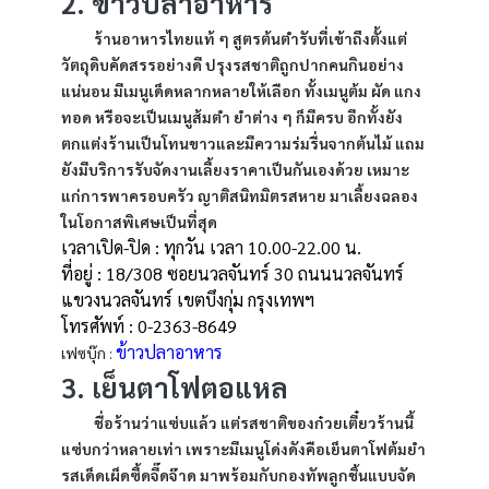
2. ข้าวปลาอาหาร
ร้านอาหารไทยแท้ ๆ สูตรต้นตำรับที่เข้าถึงตั้งแต่
วัตถุดิบคัดสรรอย่างดี ปรุงรสชาติถูกปากคนกินอย่าง
แน่นอน มีเมนูเด็ดหลากหลายให้เลือก ทั้งเมนูต้ม ผัด แกง
ทอด หรือจะเป็นเมนูส้มตำ ยำต่าง ๆ ก็มีครบ อีกทั้งยัง
ตกแต่งร้านเป็นโทนขาวและมีความร่มรื่นจากต้นไม้ แถม
ยังมีบริการรับจัดงานเลี้ยงราคาเป็นกันเองด้วย เหมาะ
แก่การพาครอบครัว ญาติสนิทมิตรสหาย มาเลี้ยงฉลอง
ในโอกาสพิเศษเป็นที่สุด
เวลาเปิด-ปิด : ทุกวัน เวลา 10.00-22.00 น.
ที่อยู่ : 18/308 ซอยนวลจันทร์ 30 ถนนนวลจันทร์
แขวงนวลจันทร์ เขตบึงกุ่ม กรุงเทพฯ
โทรศัพท์ : 0-2363-8649
ข้าวปลาอาหาร
เฟซบุ๊ก :
3. เย็นตาโฟตอแหล
ชื่อร้านว่าแซ่บแล้ว แต่รสชาติของก๋วยเตี๋ยวร้านนี้
แซ่บกว่าหลายเท่า เพราะมีเมนูโด่งดังคือเย็นตาโฟต้มยำ
รสเด็ดเผ็ดซี้ดจี๊ดจ๊าด มาพร้อมกับกองทัพลูกชิ้นแบบจัด