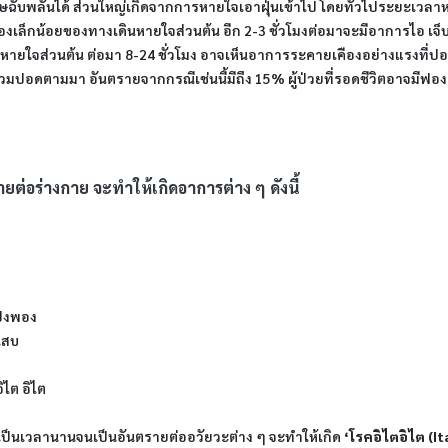
ฉับพลันได้ ส่วนใหญ่เกิดจากการหายใจเอาฝุ่นเข้าไป โดยทั่วไประยะเวลาห
ล็กน้อยของทางเดินหายใจส่วนต้น อีก 2-3 ชั่วโมงต่อมาจะมีอาการไอ เจ็บ
ินหายใจส่วนต้น ต่อมา 8-24 ชั่วโมง อาจเห็นอาการระคายเคืองอย่างแรงที่
วมปอดตามมา อันตรายจากกรณีเช่นนี้มีถึง 15% ผู้ป่วยที่รอดชีวิตอาจมีฟอ
ายต่อร่างกาย จะทำให้เกิดอาการต่าง ๆ ดังนี้
ป่งพอง
เสบ
ิไต อิไต
เป็นเวลานานจนเป็นอันตรายต่ออวัยวะต่าง ๆ จะทำให้เกิด
‘โรคอิไตอิไต (It