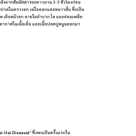
ลังจากสัมผัสสารจะยาวนาน 2-3 ชั่วโมงก่อน
ปวดในทรวงอก เหงื่อออกและหนาวสั่น ซึ่งเป็น
ปอด เจ็บหน้าอก หายใจลำบาก ไอ และอ่อนเพลีย
งอากาศในเนื้อเยื่อ และเนื้อปอดปูดนูนออกมา
ai-Itai Disease)’
ซึ่งพบเป็นครั้งแรกใน