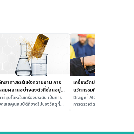
วิทยาศาสตร์แห่งความงาม การ
เครื่องวัดปริมาณแอลกอฮอล์
ผสมผสานอย่างลงตัวที่ซ่อนอยู่ใน
นวัตกรรมที่ก้าวสู่ความปลอดภ
เครื่องประดับ
อย่างยั่งยืน
การชุบโลหะในเครื่องประดับ เป็นการ
Dräger Alcotest 7000 นวัตกร
ชดเชยคุณสมบัติที่ขาดไปของวัสดุที่
การตรวจวัดแอลกอฮอล์ที่ใช้งานง่
เป็นตัวถูกชุบ
รวดเร็ว และแม่นยำ