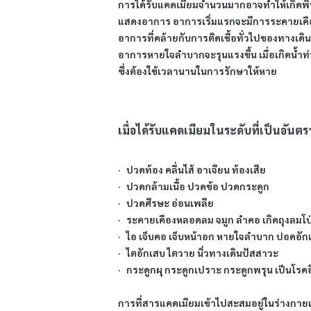
การได้รับแคดเมียมจำนวนมากอาจทำให้เกิดพิษ
แสดงอาการ อาการเริ่มแรกจะมีการระคายเคืองเ
อาการที่คล้ายกับการติดเชื้อทั่วไปของทางเด
อาการหายใจลำบากจะรุนแรงขึ้น เมื่อเกิดน้ำท่
ซึ่งต้องใช้เวลานานในการรักษาให้หาย
เมื่อได้รับแคดเมียมในระดับที่เป็นอันตร
· ปวดท้อง คลื่นไส้ อาเจียน ท้องเสีย
· ปวดกล้ามเนื้อ ปวดข้อ ปวดกระดูก
· ปวดศีรษะ อ่อนเพลีย
· ระคายเคืองหลอดลม จมูก ลำคอ เกิดถุงลมโ
· ไอ เจ็บคอ เจ็บหน้าอก หายใจลำบาก ปอดอัก
· ไตอักเสบ ไตวาย นิ่วทางเดินปัสสาวะ
· กระดูกผุ กระดูกเปราะ กระดูกพรุน เป็นโรคอ
การที่สารแคดเมียมเข้าไปสะสมอยู่ในร่างกาย