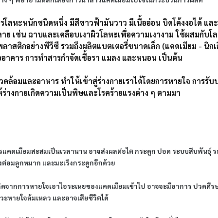
ร่โลหะหนักชนิดหนึ่ง มีสีขาวฟ้ามันวาว มีเนื้ออ่อน บิดโค้งงอได้ แล
ย เช่น ฉาบและเคลือบเงาผิวโลหะเพื่อความเงางาม ใช้ผสมกับโลห
าสติกอย่างพีวีซี รวมถึงผลิตแบตเตอรี่ขนาดเล็ก (แคดเมียม - นิกเ
รืออาคาร การทำสารกำจัดเชื้อรา แมลง และหนอน เป็นต้น
่งแวดล้อมและอาหาร ทำให้เข้าสู่ร่างกายเราได้โดยการหายใจ การร
ให้ร่างกายเกิดความเป็นพิษและโรคร้ายแรงต่าง ๆ ตามมา
รแคดเมียมสะสมเป็นเวลานาน อาจส่งผลต่อไต กระดูก ปอด ระบบสืบพันธุ์ ระบ
ร็งต่อมลูกหมาก และมะเร็งกระดูกอีกด้วย
กิดจากการหายใจเอาไอระเหยของแคดเมียมเข้าไป อาจจะมีอาการ ปวดศีรษะ
วะหายใจล้มเหลว และอาจเสียชีวิตได้