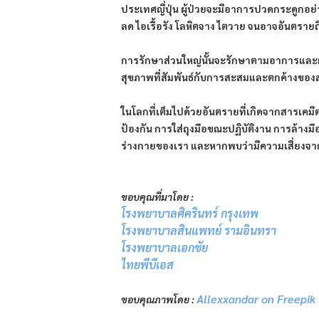
ประเทศญี่ปุ่น ผู้ป่วยจะมีอาการปวดกระดูกอย
ลด ไอเรื้อรัง โลหิตจาง ไตวาย จนอาจอันตรายถึง
การรักษาส่วนใหญ่นั้นจะรักษาตามอาการและกา
สุขภาพที่สัมพันธ์กับการสะสมและตกค้างของส
ในโลกที่เต็มไปด้วยอันตรายที่เกิดจากสารเคมีต
ป้องกัน การใส่ถุงมือขณะปฏิบัติงาน การล้าง
ร่างกายของเรา และหากพบว่ามีความเสี่ยงจากก
ขอบคุณที่มาโดย :
โรงพยาบาลศิครินทร์ กรุงเทพ
โรงพยาบาลสินแพทย์ รามอินทรา
โรงพยาบาลเอกชัย
ไทยพีบีเอส
Allexxandar on Freepik
ขอบคุณภาพโดย :