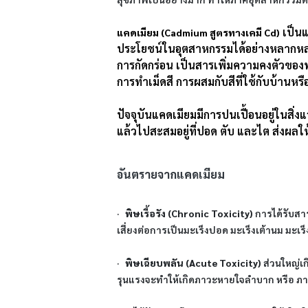
เป็นแ
แคดเมียม (Cadmium สูตรทางเคมี Cd)
ประโยชน์ในอุตสาหกรรมได้อย่างหลากหลา
การกัดกร่อน เป็นสารเพิ่มความคงตัวของพล
การทำเม็ดสี การผสมกับสีที่ใช้กับบ้านห
ปัจจุบันแคดเมียมมีการปนเปื้อนอยู่ในสิ
แล้วไปสะสมอยู่ที่ปอด ตับ และไต ส่งผล
อันตรายจากแคดเมียม
·
พิษเรื้อรัง (Chronic Toxicity)
การได้รับสา
เสี่ยงต่อการเป็นมะเร็งปอด มะเร็งเต้านม มะเ
·
พิษเฉียบพลัน (Acute Toxicity)
ส่วนใหญ่เ
รุนแรงจะทำให้เกิดภาวะหายใจลำบาก หรือ ภา