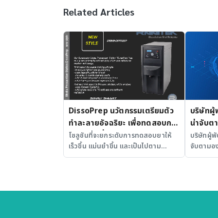
Related Articles
DissoPrep นวัตกรรมเตรียมตัว
บริษัทผู
ทำละลายอัจฉริยะ เพื่อทดสอบการ
น่าจับต
ละลายยาที่แม่นยำและได้
โซลูชันที่จะยกระดับการทดสอบยาให้
บริษัทผู้
เร็วขึ้น แม่นยำขึ้น และเป็นไปตาม
จับตามอง
มาตรฐาน
มาตรฐานสากล