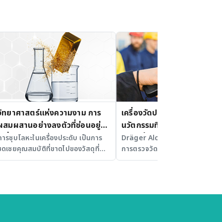
วิทยาศาสตร์แห่งความงาม การ
เครื่องวัดปริมาณแอลกอฮอล์
ผสมผสานอย่างลงตัวที่ซ่อนอยู่ใน
นวัตกรรมที่ก้าวสู่ความปลอดภ
เครื่องประดับ
อย่างยั่งยืน
การชุบโลหะในเครื่องประดับ เป็นการ
Dräger Alcotest 7000 นวัตกร
ชดเชยคุณสมบัติที่ขาดไปของวัสดุที่
การตรวจวัดแอลกอฮอล์ที่ใช้งานง่
เป็นตัวถูกชุบ
รวดเร็ว และแม่นยำ