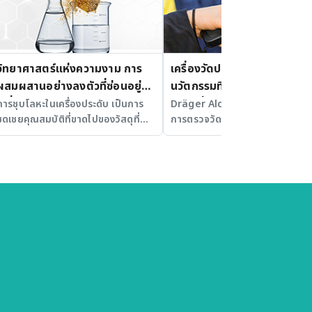
วิทยาศาสตร์แห่งความงาม การ
เครื่องวัดปริมาณแอลกอฮอล์
ผสมผสานอย่างลงตัวที่ซ่อนอยู่ใน
นวัตกรรมที่ก้าวสู่ความปลอดภ
เครื่องประดับ
อย่างยั่งยืน
การชุบโลหะในเครื่องประดับ เป็นการ
Dräger Alcotest 7000 นวัตกร
ชดเชยคุณสมบัติที่ขาดไปของวัสดุที่
การตรวจวัดแอลกอฮอล์ที่ใช้งานง่
เป็นตัวถูกชุบ
รวดเร็ว และแม่นยำ