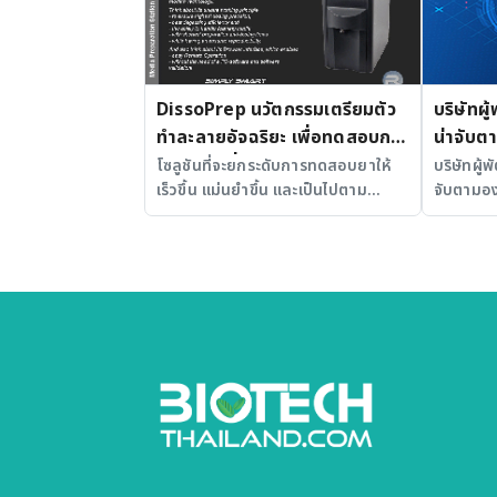
DissoPrep นวัตกรรมเตรียมตัว
บริษัทผู
ทำละลายอัจฉริยะ เพื่อทดสอบการ
น่าจับต
ละลายยาที่แม่นยำและได้
โซลูชันที่จะยกระดับการทดสอบยาให้
บริษัทผู้
เร็วขึ้น แม่นยำขึ้น และเป็นไปตาม
จับตามอง
มาตรฐาน
มาตรฐานสากล