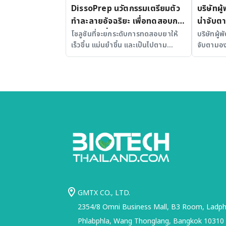
DissoPrep นวัตกรรมเตรียมตัว
บริษัทผู
ทำละลายอัจฉริยะ เพื่อทดสอบการ
น่าจับต
ละลายยาที่แม่นยำและได้
โซลูชันที่จะยกระดับการทดสอบยาให้
บริษัทผู้
เร็วขึ้น แม่นยำขึ้น และเป็นไปตาม
จับตามอง
มาตรฐาน
มาตรฐานสากล
GMTX CO., LTD.
2354/8 Omni Business Mall, B3 Room, Ladphr
Phlabphla, Wang Thonglang, Bangkok 10310