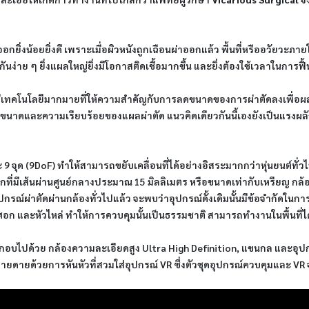
ปิดออกยิ่งน้อยยิ่งดี เพราะเมื่อผิวหนังถูกเฉือนผ่าออกแล้ว พื้นที่หรืออวัยวะภ
ากันง่าย ๆ ยิ่งแผลใหญ่ยิ่งมีโอกาสติดเชื้อมากขึ้น และยิ่งต้องใช้เวลาในการฟื้
จึงมีเทคโนโลยีมากมายที่ให้ความสำคัญกับการลดขนาดของการผ่าตัดลงเพื่อ
ดขนาดและความเรียบร้อยของแผลผ่าตัด แนวคิดเดียวกันนี้เองยังเป็นแรงผลัก
ิสระ 9 จุด (9DoF) ทำให้สามารถขยับเคลื่อนที่ได้อย่างอิสระมากกว่าหุ่นยนต์
ดเล็กที่มีเส้นผ่านศูนย์กลางประมาณ 15 มิลลิเมตร หรือขนาดเท่ากับเหรียญ 
กรณ์ผ่าตัดผ่านกล้องทั่วไปแล้ว จะพบว่าอุปกรณ์ดั้งเดิมนั้นมีข้อจำกัดใน
ศอก และหัวไหล่ ทำให้การควบคุมนั้นเป็นธรรมชาติ สามารถทำงานในพื้นที่ไ
กอบไปด้วย กล้องความละเอียดสูง Ultra High Definition, แขนกล และอุปกร
่ายดายด้วยการหันหัวที่สวมใส่อุปกรณ์ VR ซึ่งตัวชุดอุปกรณ์ควบคุมและ VR