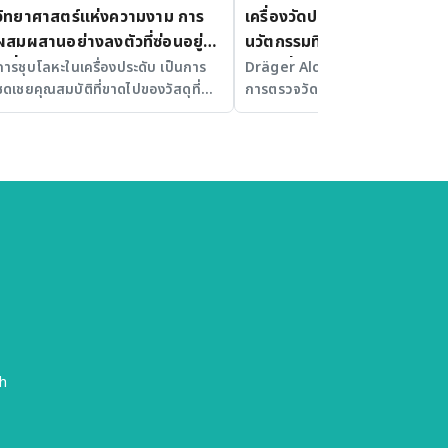
วิทยาศาสตร์แห่งความงาม การ
เครื่องวัดปริมาณแอลกอฮอล์
ผสมผสานอย่างลงตัวที่ซ่อนอยู่ใน
นวัตกรรมที่ก้าวสู่ความปลอดภ
เครื่องประดับ
อย่างยั่งยืน
การชุบโลหะในเครื่องประดับ เป็นการ
Dräger Alcotest 7000 นวัตกร
ชดเชยคุณสมบัติที่ขาดไปของวัสดุที่
การตรวจวัดแอลกอฮอล์ที่ใช้งานง่
เป็นตัวถูกชุบ
รวดเร็ว และแม่นยำ
h