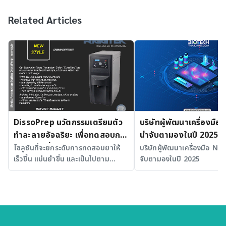
Related Articles
DissoPrep นวัตกรรมเตรียมตัว
บริษัทผู้พัฒนาเครื่องมือ 
ทำละลายอัจฉริยะ เพื่อทดสอบการ
น่าจับตามองในปี 2025
ละลายยาที่แม่นยำและได้
โซลูชันที่จะยกระดับการทดสอบยาให้
บริษัทผู้พัฒนาเครื่องมือ NGS 
เร็วขึ้น แม่นยำขึ้น และเป็นไปตาม
จับตามองในปี 2025
มาตรฐาน
มาตรฐานสากล