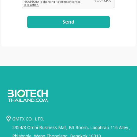
Send
GMTX CO., LTD.
2354/8 Omni Business Mall, B3 Room, Ladphrao 116 Alley ,
Phlabphla, Wang Thonglang, Bangkok 10310