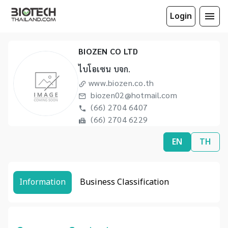
Login
BIOZEN CO LTD
ไบโอเซน บจก.
www.biozen.co.th
biozen02@hotmail.com
(66) 2704 6407
(66) 2704 6229
EN
TH
Information
Business Classification