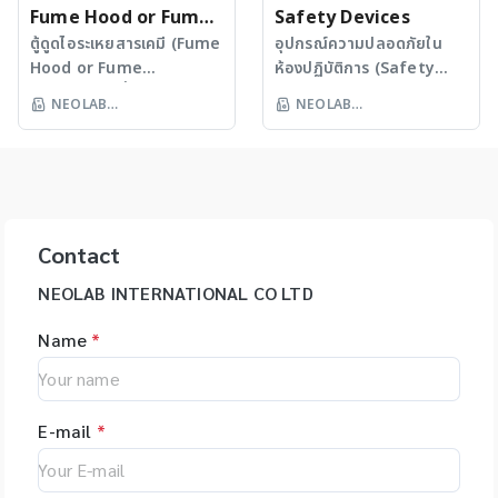
Fume Hood or Fume
Safety Devices
Cupboard
ตู้ดูดไอระเหยสารเคมี (Fume
อุปกรณ์ความปลอดภัยใน
Hood or Fume
ห้องปฏิบัติการ (Safety
Cupboard) ที่สามารถดูดไอ
Devices) เช่น safety
NEOLAB
NEOLAB
สารเคมีได้อย่างมี
cabinets, chemical
INTERNATIONAL CO LTD
INTERNATIONAL CO LTD
ประสิทธิภาพ และมีระบบ
cabinets ทุกประเภท,
ประหยัดพลังงานที่สามารถ
safety shower & eye
ลดค่าใช้จ่ายและคืนทุนในระยะ
washer, FastAct และ
เวลาอันสั้น นอกจากนี้ยังมี
AirKleanz ฯลฯ บริษัทฯ
การออกแบบและผลิต
สามารถจัดหาอุปกรณ์ความ
Contact
ผลิตภัณฑ์พิเศษตามความ
ปลอดภัยที่ใช้ในห้องปฏิบัติ
ต้องการของลูกค้า เช่น ระบบ
การ โดยคัดเลือกผลิตภัณฑ์ที่
NEOLAB INTERNATIONAL CO LTD
ระบายอากาศของ “เตียง
มีคุณภาพได้มาตรฐาน มี
อาจารย์ใหญ่” ของคณะ
ความปลอดภัยต่อผู้ใช้งาน
Name
*
แพทยศาสตร์ หรือผลิตภัณฑ์
เป็นสำคัญ
ที่เป็นลักษณะเฉพาะในแต่ละ
ห้องปฏิบัติการ
E-mail
*