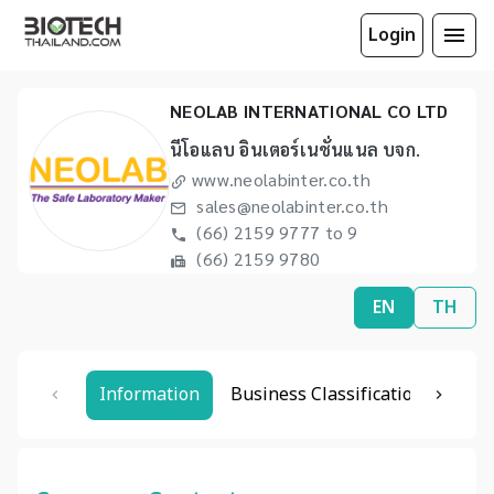
Login
NEOLAB INTERNATIONAL CO LTD
นีโอแลบ อินเตอร์เนชั่นแนล บจก.
www.neolabinter.co.th
sales@neolabinter.co.th
(66) 2159 9777 to 9
(66) 2159 9780
EN
TH
Information
Business Classification
Rela