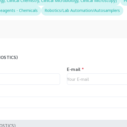
 Clinical Chemistry, Clinical Microbiology, Clinical Microscopy)
P
eagents - Chemicals
Robotics/Lab Automation/Autosamplers
OSTICS)
E-mail
*