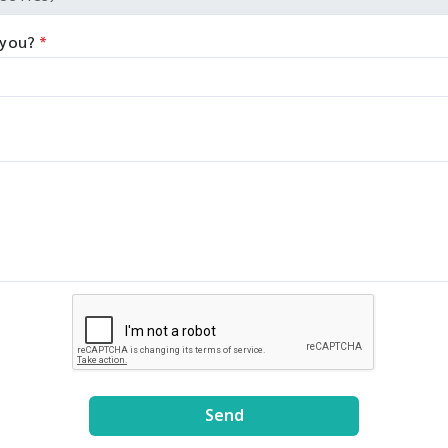
 you?
*
Send