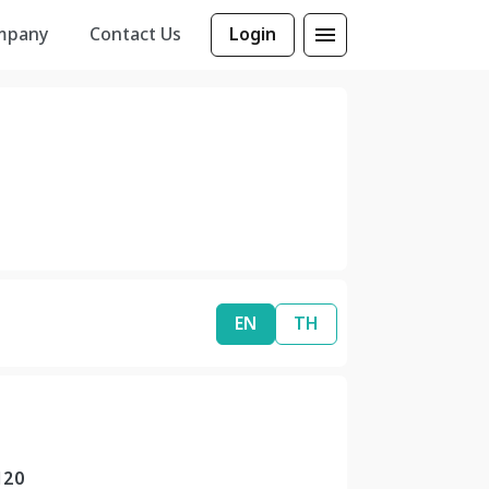
mpany
Contact Us
Login
EN
TH
120