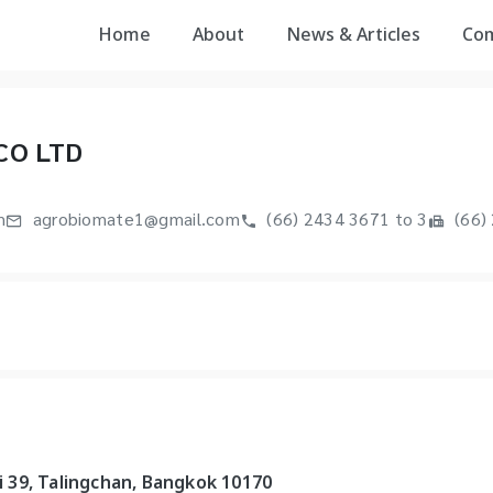
Home
About
News & Articles
Co
CO LTD
m
agrobiomate1@gmail.com
(66) 2434 3671 to 3
(66)
 39, Talingchan, Bangkok 10170