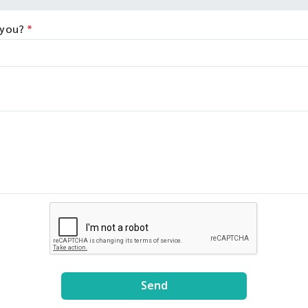
 you?
*
Send