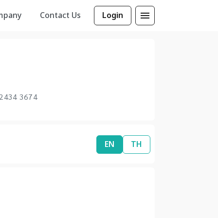
mpany
Contact Us
Login
 2434 3674
EN
TH