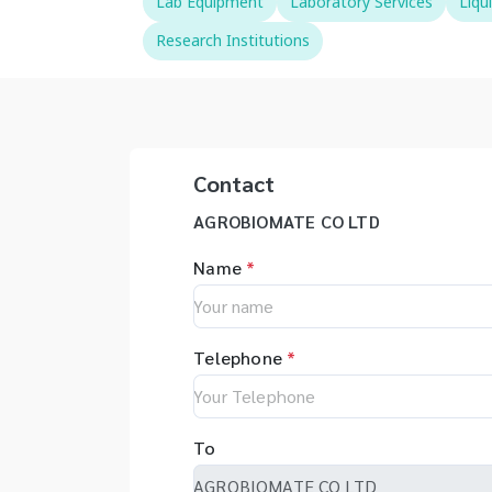
Lab Equipment
Laboratory Services
Liqu
Research Institutions
Contact
AGROBIOMATE CO LTD
Name
*
Telephone
*
To