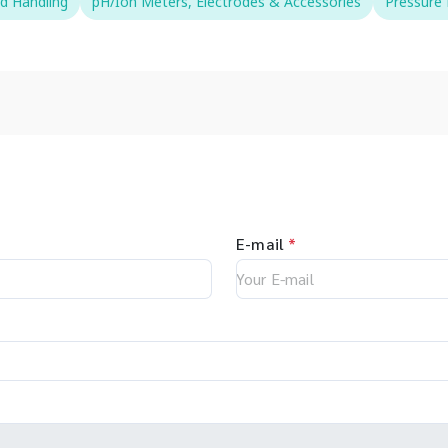
id Handling
pH/Ion Meters, Electrodes & Accessories
Pressure
E-mail
*