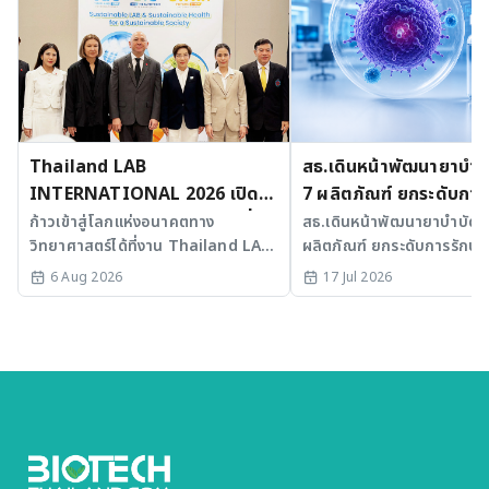
Thailand LAB
สธ.เดินหน้าพัฒนายาบำบัด
INTERNATIONAL 2026 เปิด
7 ผลิตภัณฑ์ ยกระดับการ
เวที AI รวม 3 งานใหญ่ ขับเคลื่อน
มะเร็งและ SLE
ก้าวเข้าสู่โลกแห่งอนาคตทาง
สธ.เดินหน้าพัฒนายาบำบัดขั้
วิทยาศาสตร์ได้ที่งาน Thailand LAB
ผลิตภัณฑ์ ยกระดับการรักษาม
ไทยสู่ศูนย์กลางนวัตกรรมอาเซียน
INTERNATIONAL 2026
SLE พร้อมเร่ง Medical AI
6 Aug 2026
17 Jul 2026
ประเทศไทย