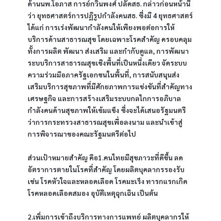
ด้านนพ.โอภาส การย์กวินพงศ์ ปลัดสธ. กล่าวก่อนหน้านี้
ว่า ยุทธศาสตร์การปฏิรูปกำลังคนสธ. ซึ่งมี 4 ยุทธศาสตร์ 
ได้แก่ การเร่งพัฒนากำลังคนให้เพียงพอต่อการให้
บริการด้านสาธารณสุข โดยเฉพาะโรคสำคัญ ครอบคลุม
ทั้งการผลิต พัฒนา ส่งเสริม และกำกับดูแล, การพัฒนา
ระบบริการสาธารณสุขเชิงพื้นที่เป็นหนึ่งเดียว จัดระบบ
ความร่วมมือภาครัฐเอกชนในพื้นที่, การสนับสนุนส่ง
เสริมบริการสุขภาพที่มีศักยภาพการแข่งขันที่สำคัญทาง
เศรษฐกิจ และการสร้างเสริมระบบกลไกการอภิบาล
กำลังคนด้านสุขภาพให้เข้มแข็ง ซึ่งจะได้เสนอรัฐมนตรี
ว่าการกระทรวงสาธารณสุขเพื่อลงนาม และนำเข้าสู่
การพิจารณาของคณะรัฐมนตรีต่อไป
ส่วนเป้าหมายสำคัญ คือ1.คนไทยมีสุขภาวะที่ดีขึ้น ลด
อัตราการตายในโรคที่สำคัญ โดยผลิตบุคลากรรองรับ 
เช่น โรคหัวใจและหลอดเลือด โรคมะเร็ง ทารกแรกเกิด 
โรคหลอดเลือดสมอง อุบัติเหตุฉุกเฉิน เป็นต้น
2.เพิ่มการเข้าถึงบริการทางการแพทย์ ผลิตบุคลากรให้