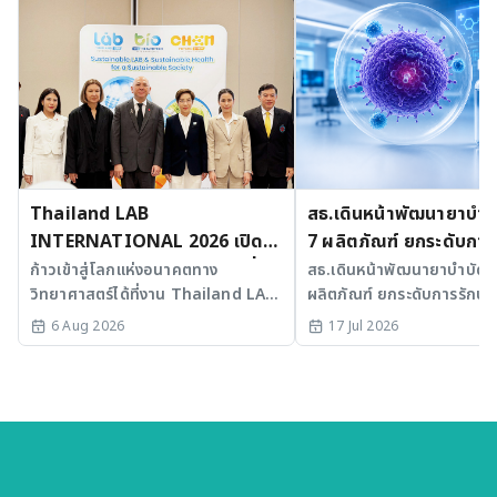
Thailand LAB
สธ.เดินหน้าพัฒนายาบำบัด
INTERNATIONAL 2026 เปิด
7 ผลิตภัณฑ์ ยกระดับการ
เวที AI รวม 3 งานใหญ่ ขับเคลื่อน
มะเร็งและ SLE
ก้าวเข้าสู่โลกแห่งอนาคตทาง
สธ.เดินหน้าพัฒนายาบำบัดขั้
วิทยาศาสตร์ได้ที่งาน Thailand LAB
ผลิตภัณฑ์ ยกระดับการรักษาม
ไทยสู่ศูนย์กลางนวัตกรรมอาเซียน
INTERNATIONAL 2026
SLE พร้อมเร่ง Medical AI
6 Aug 2026
17 Jul 2026
ประเทศไทย