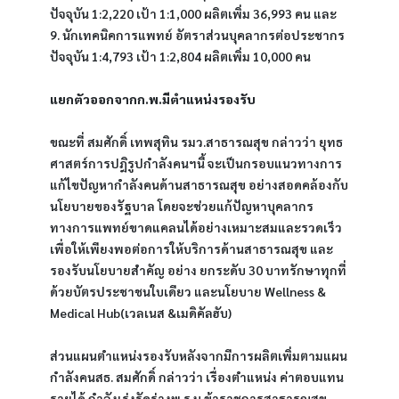
ปัจจุบัน 1:2,220 เป้า 1:1,000 ผลิตเพิ่ม 36,993 คน และ
9. นักเทคนิคการแพทย์ อัตราส่วนบุคลากรต่อประชากร 
ปัจจุบัน 1:4,793 เป้า 1:2,804 ผลิตเพิ่ม 10,000 คน
แยกตัวออกจากก.พ.มีตำแหน่งรองรับ
ขณะที่ สมศักดิ์ เทพสุทิน รมว.สาธารณสุข กล่าวว่า ยุทธ
ศาสตร์การปฎิรูปกำลังคนฯนี้ จะเป็นกรอบแนวทางการ
แก้ไขปัญหากำลังคนด้านสาธารณสุข อย่างสอดคล้องกับ
นโยบายของรัฐบาล โดยจะช่วยแก้ปัญหาบุคลากร
ทางการแพทย์ขาดแคลนได้อย่างเหมาะสมและรวดเร็ว 
เพื่อให้เพียงพอต่อการให้บริการด้านสาธารณสุข และ
รองรับนโยบายสำคัญ อย่าง ยกระดับ 30 บาทรักษาทุกที่ 
ด้วยบัตรประชาชนใบเดียว และนโยบาย Wellness & 
Medical Hub(เวลเนส &เมดิคัลฮับ)
ส่วนแผนตำแหน่งรองรับหลังจากมีการผลิตเพิ่มตามแผน
กำลังคนสธ. สมศักดิ์ กล่าวว่า เรื่องตำแหน่ง ค่าตอบแทน 
รายได้ กำลังเร่งรัดร่างพ.ร.บ.ข้าราชการสาธารณสุข 