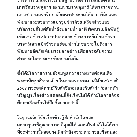
เทพรัตนราชสุดาฯ สยามบรมราชกุมารี ได้พระราชทาน
แก่ วช. ทางมหาวิทยาลัยมหาสารคามได้นำมาวิจัยและ
พัฒนากระบวนการแปรรูปข้าวด้วยเครื่องจักรและ
นวัตกรรมตั้งแต่ต้นน้ำถึงปลายน้ำ อาทิ พัฒนาเมล็ดพันธุ์
เข้มแข็ง ข้าวเปลือกปลอดมอด ข้าวฮางพรีเมียม ข้าวกา
บาอาร์เอส แป้งข้าวทนย่อย ข้าวไก่ชน รวมไปถึงการ
พัฒนาผลิตภัณฑ์แปรรูปจากข้าว เพื่อยกระดับความ
สามารถในการแข่งขันอย่างยั่งยืน
ซึ่งได้มีโอกาสกราบบังคมทูลถวายรายงานต่อสมเด็จ
พระกนิษฐาธิราชเจ้าฯ ในงานมหกรรมงานวิจัยแห่งชาติ 
2567 พระองค์ท่านมีรับสั่งชื่นชม และรับสั่งว่า ‘อยากทำ
ปริญญาเรื่องข้าว แต่ตอนนี้ยังเรียนไม่ได้ ถ้ามีโอกาสก็จะ
ศึกษาเรื่องข้าวให้ลึกซึ้งมากกว่านี้’
ในฐานะนักวิจัยเรื่องข้าวรู้สึกสำนึกในพระ
มหากรุณาธิคุณอย่างหาที่สุดมิได้ และเป็นกำลังใจให้เรา
ที่จะทำงานนี้ต่ออย่างเต็มกำลังความสามารถเพื่อสนอง