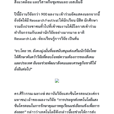
สิ่งแวดล้อม และวิสาหกิจชุมชนและ เอสเอ็มอี
ปีนี้มีงานวิจัยกว่า 900 ผลงาน เข้าร่วมจัดแสดงนอกจากนี้
ยังจัดให้มี Research Festival ให้นักเรียน นิสิต นักศึกษา 
รวมถึงประชาชนทั่วไปที่เข้าชมงานได้มีโอกาสเข้าร่วม
ทำกิจกรรมกับเหล่านักวิจัยอย่างมากมาย อาทิ 
Research Lab -ห้องเรียนรู้การวิจัย เป็นต้น
"อว.โดย วช. ยังคงมุ่งมั่นที่จะสนับสนุนส่งเสริมนักวิจัยไทย
ให้ศึกษาค้นคว้าวิจัยที่ตอบโจทย์ความต้องการของสังคม
และประเทศ อันจะช่วยพัฒนาสังคมและเศรษฐกิจชาติให้
ยั่งยืนต่อไป"
ดร.ศิริวรรณ ณะวงษ์ สถาบันวิจัยแสงซินโครตอน(องค์กร
มหาชน) เจ้าของผลงานวิจัย 
“การประยุกต์เทคโนโลยีแสง
ซินโครตอนในการรักษาคุณภาพทุเรียนแช่เยือกแข็งเพื่อการ
ส่งออก” 
กล่าวว่าเทคโนโลยีดังกล่าวนี้จะช่วยให้การส่ง