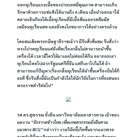
ออกทุเรียนแกะเนื้อของประเทศมีคุณภาพ สามารถเก็บ
รักษาด้วยการแช่แข็งได้นานถึง 6 เดือน เมื่อนำออกมาให้
คลายเย็นก็จะได้เนื้อทุเรียนที่มีเนื้อสัมและรสสัมผัส
เหมือนทุเรียนสด และยังคงโภชนาการได้อย่างครบถ้วน
โดยสมเด็จพระกนิษฐาธิราชเจ้าฯ มีรับสั่งชื่นชม รับสั่งว่า
ทรงโปรดทุเรียนแต่ยังติดเรื่องกลิ่นไม่สามารถนำขึ้น
เครื่องได้ เวลามีใครให้มาเลยไม่ค่อยได้กิน อยากจะเอา
ทุเรียนไทยไปฝากรัฐมนตรีที่จีน แต่ก็เอาไปไม่ได้ ถ้า
สามารถแก้ปัญหาเรื่องกลิ่นทุเรียนให้นำขึ้นเครื่องบินได้ก็
จะดี ซึ่งรับสั่งนี้นับเป็นกำลังใจให้นักวิจัยในการที่จะสนอง
พระราชดำริต่อไป”
รศ.ดร.สุพรรณ ยั่งยืน มหาวิทยาลัยมหาสารคาม เจ้าของ
ผลงาน 
“จักรวาลข้าวไทย เพื่อเกษตรกรรมยั่งยืนตาม
แนวทาง BCG”
 กล่าวว่า งานวิจัยนี้เกิดขึ้นจากแนวพระ
ราชดำริที่สมเด็จพระกนิษฐาธิราชเจ้า กรมสมเด็จพระ