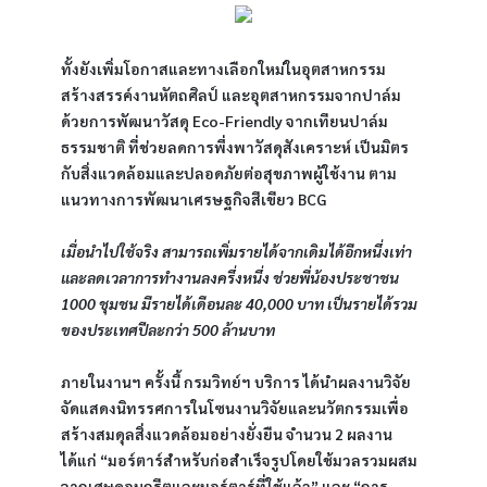
ทั้งยังเพิ่มโอกาสและทางเลือกใหม่ในอุตสาหกรรม
สร้างสรรค์งานหัตถศิลป์ และอุตสาหกรรมจากปาล์ม 
ด้วยการพัฒนาวัสดุ Eco-Friendly จากเทียนปาล์ม
ธรรมชาติ ที่ช่วยลดการพึ่งพาวัสดุสังเคราะห์ เป็นมิตร
กับสิ่งแวดล้อมและปลอดภัยต่อสุขภาพผู้ใช้งาน ตาม
แนวทางการพัฒนาเศรษฐกิจสีเขียว BCG
เมื่อนำไปใช้จริง สามารถเพิ่มรายได้จากเดิมได้อีกหนึ่งเท่า 
และลดเวลาการทำงานลงครึ่งหนึ่ง ช่วยพี่น้องประชาชน 
1000 ชุมชน มีรายได้เดือนละ 40,000 บาท เป็นรายได้รวม
ของประเทศปีละกว่า 500 ล้านบาท
ภายในงานฯ ครั้งนี้ กรมวิทย์ฯ บริการ ได้นำผลงานวิจัย
จัดแสดงนิทรรศการในโซนงานวิจัยและนวัตกรรมเพื่อ
สร้างสมดุลสิ่งแวดล้อมอย่างยั่งยืน จำนวน 2 ผลงาน 
ได้แก่ “มอร์ตาร์สำหรับก่อสำเร็จรูปโดยใช้มวลรวมผสม
จากเศษคอนกรีตและมอร์ตาร์ที่ใช้แล้ว” และ “การ