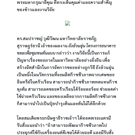
พระมหากรุณาธิคุณ ที่ทรงเห็นคุณค่าและความสำคัญ
ของข้าวและงานวิจัย
ดร.สมปราชญ์ วุฒิวัฒน มหาวิทยาลัยราชภัฏ
สุราษฎร์ธานี เจ้าของผลงาน 
ถังอ้วนอุ่น โครงการธนาคาร
ขยะเพื่อชุมชนต้นแบบ
 กล่าวว่า งานวิจัยนี้เป็นการแก้
ปัญหาเรื่องขยะภายในมหาวิทยาลัยอย่างยั่งยืน เพื่อ
สร้างจิตสำนึกในการจัดการขยะอย่างถูกวิธี ถังอ้วนอุ่น 
เป็นหนึ่งในนวัตกรรมที่จะผลิตก๊าซชีวภาพจากเศษขยะ
อินทรีย์ในครัวเรือน สามารถนำก๊าซชีวภาพทดแทนก๊าซ
หุงต้ม สามารถลดขยะครัวเรือนได้ร้อยละร้อย ช่วยลดค่า
ใช้จ่ายครัวเรือน และของเหลือจากการผลิตก๊าชชีวภาพ
ก็สามารนำไปเป็นปุ๋ยบำรุงดินและต้นไม้ได้อีกด้วย
โดยสมเด็จพระกนิษฐาธิราชเจ้าฯ ได้ทอดพระเนตรมี
รับสั่งแนะนำว่า “ถ้าสามารถพัฒนาก๊าซชีวภาพไป
ประยุกต์ใช้กับเครื่องยนต์ดีเซลได้ด้วยจะดี และมีรับสั่ง