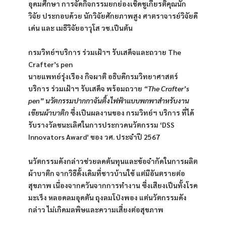
อุดมศึกษา การจัดกิจกรรมยกย่องเชิดชูเกียรติคุณนัก
วิจัย ประกอบด้วย นักวิจัยศักยภาพสูง ศาตราจารย์วิจัยดี
เด่น และ เมธีวิจัยอาวุโส วช.เป็นต้น 
กรมวิทย์ฯบริการ ร่วมเฝ้าฯ รับเสด็จและถวาย The 
Crafter’s pen
นายแพทย์รุ่งเรือง กิจผาติ อธิบดีกรมวิทยาศาสตร์
บริการ ร่วมเฝ้าฯ รับเสด็จ พร้อมถวาย 
“The Crafter’s 
pen” นวัตกรรมปากกาจันติ้งไฟฟ้าแบบพกพาสำหรับงาน
เขียนผ้าบาติก
 ซึ่งเป็นผลงานของ กรมวิทย์ฯ บริการ ที่ได้
รับรางวัลชนะเลิศในการประกวดนวัตกรรม ‘DSS 
Innovators Award’ ของ วศ. ประจำปี 2567  
นวัตกรรมดังกล่าวช่วยลดต้นทุนและข้อจำกัดในการผลิต
ผ้าบาติก จากวิธีดั้งเดิมที่ชาวบ้านใช้ แต่มีอันตรายต่อ
สุขภาพ เนื่องจากควันจากการทำงาน ซึ่งเสียงเป็นทั้งโรค
มะเร็ง หลอดลมอุดตัน ถุงลมโป่งพอง แต่นวัตกรรมดัง
กล่าว ไม่เกิดมลพิษและความเสี่ยงต่อสุขภาพ