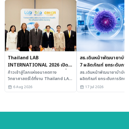
Thailand LAB
สธ.เดินหน้าพัฒนายาบำบัด
INTERNATIONAL 2026 เปิด
7 ผลิตภัณฑ์ ยกระดับการ
เวที AI รวม 3 งานใหญ่ ขับเคลื่อน
มะเร็งและ SLE
ก้าวเข้าสู่โลกแห่งอนาคตทาง
สธ.เดินหน้าพัฒนายาบำบัดขั้
วิทยาศาสตร์ได้ที่งาน Thailand LAB
ผลิตภัณฑ์ ยกระดับการรักษาม
ไทยสู่ศูนย์กลางนวัตกรรมอาเซียน
INTERNATIONAL 2026
SLE พร้อมเร่ง Medical AI
6 Aug 2026
17 Jul 2026
ประเทศไทย