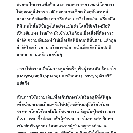
ด้วยกลไกการแข็งตัวและการละลายของเซลล์ โดยการ
ใช้อุณหภูมิต่ำกว่า -40 องศาเซลเซียส ปัจจุบันแพทย์
สามารถกำจัดเนื้องอก หรือก้อนมะเร็งโดยผ่านเครื่องมือ
ที่มีเทคโนโลยีขั้นสูงได้อย่างแม่นยำ โดยใช้เครื่องมือที่
เป็นเข็มแทงผ่านผิวหนังเข้าไปในก้อนเนื้อเยื่อที่ต้องการ
กำจัด ความเย็นจะทำให้เนื้อเยื่อที่ผิดปกตินั้นตาย แล้วถูก
กำจัดโดยร่างกาย หรือแพทย์อาจนำเนื้อเยื่อที่ผิดปกติ
ออกมาผ่านเครื่องมือนั้นๆ 
- การใช้ความเย็นในการศูนย์เจริญพันธุ์ เช่น เก็บรักษาไข่ 
(Oocyte) อสุจิ (Sperm) และตัวอ่อน (Embryo) ด้วยวิธี
แช่แข็ง
เป็นการใช้ความเย็นเพื่อเก็บรักษาไข่หรืออสุจิที่ดีที่สุด
เพื่อนำมาผสมเทียมหรือใช้ปฏิสนธิกับอสุจิหรือไข่นอก
ร่างกายโดยใช้เทคโนโลยีช่วยการเจริญพันธุ์ในช่วงเวลา
ที่เหมาะสม ซึ่งต้องอาศัยผู้ชำนาญการในการเก็บรักษา 
เช่น นักพันธุศาสตร์และแพทย์ผู้ชำนาญการด้าน In-
vitro Fertilization, IVFเป็นผู้ดูแล มีผลทำให้โอกาสเกิด