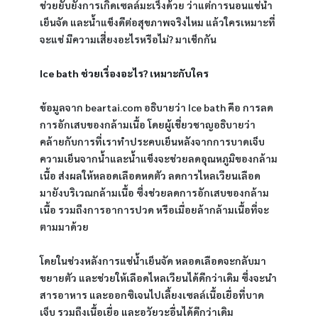
ช่วยยับยั้งการเกิดเซลล์มะเร็งด้วย ว่าแต่การนอนแช่น้ำ
เย็นจัด และน้ำแข็งดีต่อสุขภาพจริงไหม แล้วใครเหมาะที่
จะแช่ มีความเสี่ยงอะไรหรือไม่? มาเช็กกัน
Ice bath ช่วยเรื่องอะไร? เหมาะกับใคร
ข้อมูลจาก beartai.com อธิบายว่า Ice bath คือ การลด
การอักเสบของกล้ามเนื้อ โดยผู้เชี่ยวชาญอธิบายว่า
คล้ายกับการที่เราทำประคบเย็นหลังจากการบาดเจ็บ 
ความเย็นจากน้ำและน้ำแข็งจะช่วยลดอุณหภูมิของกล้าม
เนื้อ ส่งผลให้หลอดเลือดหดตัว ลดการไหลเวียนเลือด
มายังบริเวณกล้ามเนื้อ ซึ่งช่วยลดการอักเสบของกล้าม
เนื้อ รวมถึงการอาการปวด หรือเมื่อยล้ากล้ามเนื้อที่จะ
ตามมาด้วย
โดยในช่วงหลังการแช่น้ำเย็นจัด หลอดเลือดจะกลับมา
ขยายตัว และช่วยให้เลือดไหลเวียนได้ดีกว่าเดิม ซึ่งจะนำ
สารอาหาร และออกซิเจนไปเลี้ยงเซลล์เนื้อเยื่อที่บาด
เจ็บ รวมถึงเนื้อเยื่อ และอวัยวะอื่นได้ดีกว่าเดิม