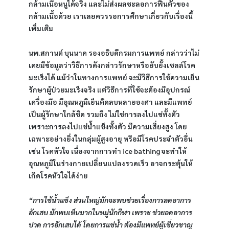
กล้ามเนื้อหนูได้จริง และไม่ส่งผลชะลอการฟื้นตัวของ
กล้ามเนื้อด้วย เราเลยควรรอการศึกษาเกี่ยวกับเรื่องนี้
เพิ่มเติม
นพ.สกานต์ บุนนาค รองอธิบดีกรมการแพทย์ กล่าวว่าไม่
เคยมีข้อมูลว่าวิธีการดังกล่าวรักษาหรือยับยั้งเซลล์โรค
มะเร็งได้ แม้ว่าในทางการแพทย์ จะมีวิธีการใช้ความเย็น
รักษาผู้ป่วยมะเร็งจริง แต่วิธีการที่ใช้จะต้องมีอุปกรณ์
เครื่องมือ มีอุณหภูมิเย็นติดลบหลายองศา และมีแพทย์
เป็นผู้รักษาใกล้ชิด รวมถึง ไม่ใช่การลงไปแช่ทั้งตัว 
เพราะการลงไปแช่น้ำแข็งทั้งตัว มีความเสี่ยงสูง โดย
เฉพาะอย่างยิ่งในกลุ่มผู้สูงอายุ หรือมีโรคประจำตัวอื่น 
เช่น โรคหัวใจ เนื่องจากการทำ ice bathing จะทำให้
อุณหภูมิในร่างกายเปลี่ยนแปลงรวดเร็ว อาจกระตุ้นให้
เกิดโรคหัวใจได้ง่าย
“การใช้น้ำแข็ง ส่วนใหญ่มักจะพบช่วยเรื่องการลดอาการ
อักเสบ มักพบเห็นมากในหมู่นักกีฬา เพราะ ช่วยลดอาการ
ปวด การอักเสบได้ โดยการแช่น้ำ ต้องมีแพทย์ผู้เชี่ยวชาญ