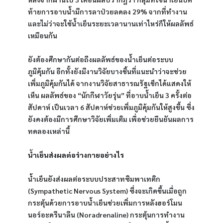
ท้ายการอาบน้ำมีการลาป่วยลดลง 29% จากที่ทำงาน 
และไม่ว่าจะใช้น้ำเย็นระยะเวลานานเท่าไหร่ก็ให้ผลลัพธ์
เหมือนกัน
ยังต้องศึกษากันต่อถึงผลลัพธ์ของน้ำเย็นต่อระบบ
ภูมิคุ้มกัน อีกทั้งยังมีงานวิจัยบางชิ้นที่แนะนำว่าจะช่วย
เพิ่มภูมิคุ้มกันได้ จากงานวิจัยสาธารณรัฐเช็กได้แสดงให้
เห็น ผลลัพธ์ของ “นักกีฬาวัยรุ่น” ที่อาบน้ำเย็น 3 ครั้งต่อ
สัปดาห์ เป็นเวลา 6 สัปดาห์ช่วยเพิ่มภูมิคุ้มกันให้สูงขึ้น ซึ่ง
ยังคงต้องมีการศึกษาวิจัยเพิ่มเติม เพื่อช่วยยืนยันผลการ
ทดลองเหล่านี้
น้ำเย็นส่งผลต่อร่างกายอย่างไร
น้ำเย็นยังส่งผลต่อระบบประสาทซิมพาเทติก 
(Sympathetic Nervous System) ซึ่งจะเกิดขึ้นเมื่อถูก
กระตุ้นด้วยการอาบน้ำเย็นช่วยเพิ่มการหลังฮอร์โมน
นอร์อะดรีนาลีน (Noradrenaline) กระตุ้นการทำงาน