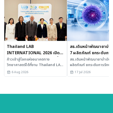
Thailand LAB
สธ.เดินหน้าพัฒนายาบำบัด
INTERNATIONAL 2026 เปิด
7 ผลิตภัณฑ์ ยกระดับการ
เวที AI รวม 3 งานใหญ่ ขับเคลื่อน
มะเร็งและ SLE
ก้าวเข้าสู่โลกแห่งอนาคตทาง
สธ.เดินหน้าพัฒนายาบำบัดขั้
วิทยาศาสตร์ได้ที่งาน Thailand LAB
ผลิตภัณฑ์ ยกระดับการรักษาม
ไทยสู่ศูนย์กลางนวัตกรรมอาเซียน
INTERNATIONAL 2026
SLE พร้อมเร่ง Medical AI
6 Aug 2026
17 Jul 2026
ประเทศไทย