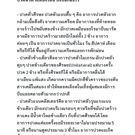
- ปวดทั่วศีรษะ ปวดหัวแบบตึ้บ ๆ คือ อาการปวดหัวจาก
กล้ามเนื้อตึงตัว จากความเครียด มีอาการลงที่ท้ายทอย 
อาจร้าวไปขมับสองข้าง มักปวดเหมือนอะไรมาบีบมารัด 
อาจมีอาการปวดร้าวมาสะบักไหล่ทั้ง 2 ข้าง อาการ
ค่อยๆ เป็น อาการปวดอาจเป็นชั่วโมง วัน สัปดาห์ เดือน 
หรือปีก็ได้ ขึ้นอยู่กับความเครียดและการพักผ่อน
- ปวดหัวข้างเดียวคืออาการปวดหัวไมเกรน มักปวดหัว
ตุบๆ ปวดข้างเดียวของศีรษะ(Unilateral) แต่บางครั้ง
ปวด 2 ข้าง หรือทั้งศีรษะก็ได้ หรือมีอาการคลื่นไส้
อาเจียน แพ้แสง เกิดจากความผิดปกติชั่วคราวของระดับ
สารเคมีในสมอง ทำให้หลอดเลือดในเยื่อหุ้มสมองมีการ
บีบและคลายตัวมากกว่าปกติ
- ปวดหัวแบบคลัสเตอร์คือ อาการปวดหัวรุนแรงแบบ
ข้างเดียว มักจะปวดบริเวณรอบๆ ตาหรือที่ขมับปวดร้าว 
ตาแดง มีน้ำตาไหลข้างเดียว กับที่ปวดศีรษะได้ โดย
อาการปวดแต่ละครั้งจะมีระยะเวลาไม่นานประมาณ 5 
นาที หรือนานสุดประมาณ 3 ชั่วโมง อาการปวดจะเกิด