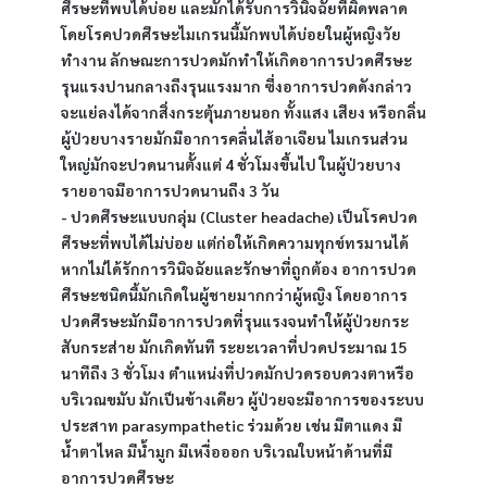
ศีรษะที่พบได้บ่อย และมักได้รับการวินิจฉัยที่ผิดพลาด 
โดยโรคปวดศีรษะไมเกรนนี้มักพบได้บ่อยในผู้หญิงวัย
ทำงาน ลักษณะการปวดมักทำให้เกิดอาการปวดศีรษะ
รุนแรงปานกลางถึงรุนแรงมาก ซึ่งอาการปวดดังกล่าว
จะแย่ลงได้จากสิ่งกระตุ้นภายนอก ทั้งแสง เสียง หรือกลิ่น 
ผู้ป่วยบางรายมักมีอาการคลื่นไส้อาเจียน ไมเกรนส่วน
ใหญ่มักจะปวดนานตั้งแต่ 4 ชั่วโมงขึ้นไป ในผู้ป่วยบาง
รายอาจมีอาการปวดนานถึง 3 วัน
- ปวดศีรษะแบบกลุ่ม (Cluster headache) เป็นโรคปวด
ศีรษะที่พบได้ไม่บ่อย แต่ก่อให้เกิดความทุกข์ทรมานได้
หากไม่ได้รักการวินิจฉัยและรักษาที่ถูกต้อง อาการปวด
ศีรษะชนิดนี้มักเกิดในผู้ชายมากกว่าผู้หญิง โดยอาการ
ปวดศีรษะมักมีอาการปวดที่รุนแรงจนทำให้ผู้ป่วยกระ
สับกระส่าย มักเกิดทันที ระยะเวลาที่ปวดประมาณ 15 
นาทีถึง 3 ชั่วโมง ตำแหน่งที่ปวดมักปวดรอบดวงตาหรือ
บริเวณขมับ มักเป็นข้างเดียว ผู้ป่วยจะมีอาการของระบบ
ประสาท parasympathetic ร่วมด้วย เช่น มีตาแดง มี
น้ำตาไหล มีน้ำมูก มีเหงื่อออก บริเวณใบหน้าด้านที่มี
อาการปวดศีรษะ