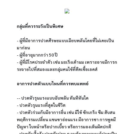
กลุ่มที่ควรระวังเป็นพิเศษ
- ผู้ที่มีอาการปวดศีรษะแบบเฉียบพลันโดยที่ไม่เคยเป็น
มาก่อน
- ผู้ที่อายุมากกว่า 50 ปี
- ผู้ที่มีโรคประจำตัว เช่น มะเร็งเต้านม เพราะอาจมีการก
ระจายไปที่สมองและกลุ่มคนไข้ที่ติดเชื้อเอดส์
อาการปวดหัวแบบไหนที่ควรพบแพทย์
-- ปวดหัวรุนแรงแบบฉับพลัน ทันทีทันใด 
- ปวดหัวรุนแรงที่สุดในชีวิต
- ปวดหัวร่วมกับมีอาการอื่น เช่น มีไข้ ชักเกร็ง ซึม สับสน 
พฤติกรรมเปลี่ยน แขนขาอ่อนแรง มีอาการชา การพูดมี
ปัญหา ใบหน้าหรือปากเบี้ยว หรือการมองเห็นผิดปกติ
- ปวดหัวเรื้อรัง ปวดหัวบ่อย ๆ จนต้องทานยาแก้ปวดเป็น