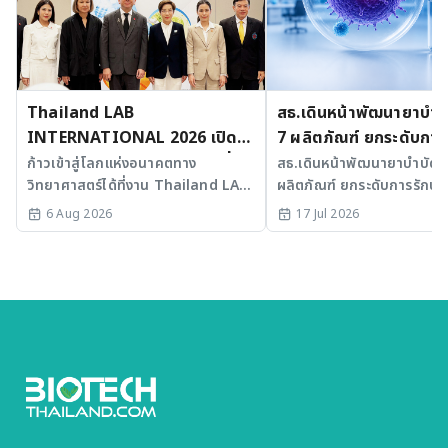
Thailand LAB
สธ.เดินหน้าพัฒนายาบำบัด
INTERNATIONAL 2026 เปิด
7 ผลิตภัณฑ์ ยกระดับการ
เวที AI รวม 3 งานใหญ่ ขับเคลื่อน
มะเร็งและ SLE
ก้าวเข้าสู่โลกแห่งอนาคตทาง
สธ.เดินหน้าพัฒนายาบำบัดขั้
วิทยาศาสตร์ได้ที่งาน Thailand LAB
ผลิตภัณฑ์ ยกระดับการรักษาม
ไทยสู่ศูนย์กลางนวัตกรรมอาเซียน
INTERNATIONAL 2026
SLE พร้อมเร่ง Medical AI
6 Aug 2026
17 Jul 2026
ประเทศไทย