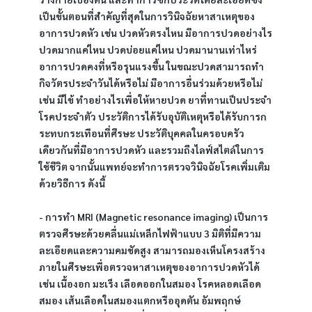
เป็นขั้นตอนที่สำคัญที่สุดในการวินิจฉัยหาสาเหตุของ
อาการปวดหัว เช่น ปวดหัวตรงไหน มีอาการปวดอย่างไร 
ปวดมากแค่ไหน ปวดบ่อยแค่ไหน ปวดมานานเท่าไหร่ 
อาการปวดคงที่หรือรุนแรงขึ้น ในขณะปวดสามารถทำ
กิจวัตรประจำวันได้หรือไม่ มีอาการอื่นร่วมด้วยหรือไม่ 
เช่น มีไข้ ทำอย่างไรเพื่อให้หายปวด ยาที่ทานเป็นประจำ 
โรคประจำตัว ประวัติการได้รับอุบัติเหตุหรือได้รับการก
ระทบกระเทือนที่ศีรษะ ประวัติบุคคลในครอบครัว
เดียวกันที่มีอาการปวดหัว และรวมถึงไลฟ์สไตล์ในการ
ใช้ชีวิต จากนั้นแพทย์จะทำการตรวจวินิจฉัยโรคเพิ่มเติม
ด้วยวิธีการ ดังนี้
- การทำ MRI (Magnetic resonance imaging) เป็นการ
ตรวจศีรษะด้วยคลื่นแม่เหล็กไฟฟ้าแบบ 3 มิติที่มีความ
ละเอียดและความคมชัดสูง สามารถมองเห็นโครงสร้าง
ภายในศีรษะเพื่อตรวจหาสาเหตุของอาการปวดหัวได้ 
เช่น เนื้องอก มะเร็ง เลือดออกในสมอง โรคหลอดเลือด
สมอง เส้นเลือดในสมองแตกหรืออุดตัน อัมพฤกษ์ 