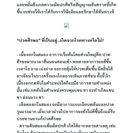
และหมั่นสังเกตความผิดปกติหรือสัญญาณอันตรายที่เกิด
ขึ้น จะช่วยให้เราได้รับการวินิจฉัยและรักษาได้ทันท่วงที
“ปวดศีรษะ” ที่เป็นอยู่..เกิดจากโรคทางหรือไม่?
- เนื้องอกในสมอง อาการเริ่มต้นโดยส่วนใหญ่คือ ปวด
ศีรษะมากเวลาตื่นนอนตอนเช้า พอสายอาการจะดีขึ้น 
เวลาไอ จาม เบ่งถ่าย จะกระตุ้นให้ปวดเพิ่มขึ้น มีคลื่นไส้ 
อาเจียน ในบางครั้งมองไกลอาจเห็นภาพซ้อน ทั้งนี้ ถ้า
เนื้องอกกดทับในตำแหน่งใดก็จะมีอาการตามตำแหน่ง
นั้น เช่น กดทับในตำแหน่งควบคุมแขน ขา จะทำเกิดแขน 
ขา อ่อนแรง ชา
- เลือดออกในสมอง จะมีอาการแบบเฉียบพลันและปวด
รุนแรงมาก เมื่อเวลาผ่านไปอาการจะยังไม่ดีขึ้นถึงแม้รับ
ประทานยาแก้ปวดศีรษะ
- ความดันสมองเพิ่มผิดปกติ เกิดได้จากหลายสาเหตุ เช่น 
วัณโรค รับประทานยาวิตามินบำรุงผิวบางชนิด ยาคุม