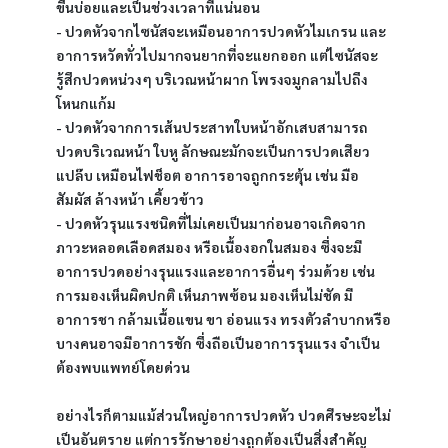
ขึ้นบ่อยและเป็นช่วงเวลาที่แน่นอน
- ปวดหัวจากไซนัสจะเหมือนอาการปวดหัวไมเกรน และ
อาการหวัดทั่วไปมากจนยากที่จะแยกออก แต่ไซนัสจะ
รู้สึกปวดหน่วงๆ บริเวณหน้าผาก โพรงจมูกลามไปถึง
โหนกแก้ม
- ปวดหัวจากการเส้นประสาทใบหน้าอักเสบสามารถ
ปวดบริเวณหน้า ใบหู ลักษณะมักจะเป็นการปวดเสียว
แปล๊บ เหมือนไฟช็อต อาการอาจถูกกระตุ้น เช่น มือ
สัมผัส ล้างหน้า เคี้ยวข้าว
- ปวดหัวรุนแรงชนิดที่ไม่เคยเป็นมาก่อนอาจเกิดจาก
ภาวะหลอดเลือดสมอง หรือเนื้องอกในสมอง ซึ่งจะมี
อาการปวดอย่างรุนแรงและอาการอื่นๆ ร่วมด้วย เช่น 
การมองเห็นผิดปกติ เห็นภาพซ้อน มองเห็นไม่ชัด มี
อาการชา กล้ามเนื้อแขน ขา อ่อนแรง ทรงตัวลำบากหรือ
บางคนอาจมีอาการชัก ซึ่งถือเป็นอาการรุนแรง จำเป็น
ต้องพบแพทย์โดยด่วน
อย่างไรก็ตามแม้ส่วนใหญ่อาการปวดหัว ปวดศีรษะจะไม่
เป็นอันตราย แต่การรักษาอย่างถูกต้องเป็นสิ่งสำคัญ 