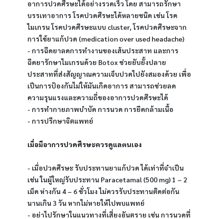
อาการปวดศีรษะได้อย่างรวดเร็ว โดย สามารถรักษา 
บรรเทาอาการ โรคปวดศีรษะได้หลายชนิด เช่น โรค
ไมเกรน โรคปวดศีรษะแบบ cluster, โรคปวดศีรษะจาก
การใช้ยาแก้ปวด (medication over used headache)
- การฉีดยาลดการทำงานของเส้นประสาท และการ
ฉีดยารักษาไมเกรนด้วย Botox ช่วยยับยั้งปลาย
ประสาทที่ส่งสัญญาณความเจ็บปวดไปยังสมองด้วย เพื่อ
เป็นการป้องกันไม่ให้มันเกิดอาการ สามารถช่วยลด
ความรุนแรงและความถี่ของอาการปวดศีรษะได้
- การทำกายภาพบำบัด การนวด การยืดกล้ามเนื้อ
- การปรึกษาจิตแพทย์
เมื่อมีอาการปวดศีรษะควรดูแลตนเอง
- เมื่อปวดศีรษะ รับประทานยาแก้ปวด ได้เท่าที่จำเป็น 
เช่น ในผู้ใหญ่รับประทาน Paracetamal (500 mg) 1 – 2 
เม็ด ห่างกัน 4 – 6 ชั่วโมง ไม่ควรรับประทานติดต่อกัน 
นานเกิน 3 วัน หากไม่หายให้ไปพบแพทย์
- อย่าไปรักษาในแนวทางที่เสี่ยงอันตราย เช่น การนวดที่