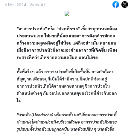
View 47
6 Nov 2024
"อาการปวดหัว" หรือ "ปวดศีรษะ" เชื่อว่าทุกคนจะต้อง
ประสบพบเจอ ไม่มากก็น้อย และอาการดังกล่าวมักจะ
สร้างความหงุดหงิดอยู่ไม่น้อย แต่ถึงอย่างนั้น หลายคน
เมื่อมีอาการปวดหัวก็อาจมองข้ามอาการที่เกิดขึ้น เพียง
เพราะคิดว่าเกิดจากความเครียด นอนไม่พอ
ทั้งที่จริงๆ แล้ว อาการปวดหัวที่เกิดขึ้นนั้น อาจกำลังส่ง
สัญญาณเตือนอยู่ก็เป็นได้ว่ามีความผิดปกติซ่อนอยู่ 
อาการปวดหัวเกิดได้จากหลายสาเหตุ ซึ่งการปวดใน
ตำแหน่งต่างๆ กัน จะบ่งบอกสาเหตุของโรคที่ต่างกันออก
ไป 
"ปวดหัว (Headache) หรือปวดศีรษะ" ลักษณะอาการปวดที่
ตำแหน่งใดตำแหน่งหนึ่งบริเวณศีรษะ อาการปวดหัวมีหลาย
รูปแบบทั้งปวดหัวแบบถูกกดบีบ ปวดหัวแปล๊บ ๆ ปวดหัวจี๊ด 