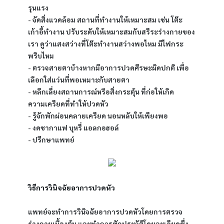
รุนแรง
- จัดสิ่งแวดล้อม สถานที่ทำงานให้เหมาะสม เช่น โต๊ะ
เก้าอี้ทำงาน ปรับระดับให้เหมาะสมกับสรีระร่างกายของ
เรา ดูว่าแสงสว่างที่โต๊ะทำงานสว่างพอไหม มีไฟกระ
พริบไหม
- ตรวจสายตาบ้างหากมีอาการปวดศีรษะผิดปกติ เพื่อ
เลือกใส่แว่นที่พอเหมาะกับสายตา
- หลีกเลี่ยงสถานการณ์หรือสิ่งกระตุ้น ที่ก่อให้เกิด
ความเครียดที่ทำให้ปวดหัว
- รู้จักพักผ่อนคลายเครียด นอนหลับให้เพียงพอ
- งดชากาแฟ บุหรี่ แอลกอฮอล์
- ปรึกษาแพทย์
วิธีการวินิจฉัยอาการปวดหัว 
แพทย์จะทำการวินิจฉัยอาการปวดหัวโดยการตรวจ
ร่างกายเบื้องต้น และทำการซักประวัติโดยละเอียดซึ่ง