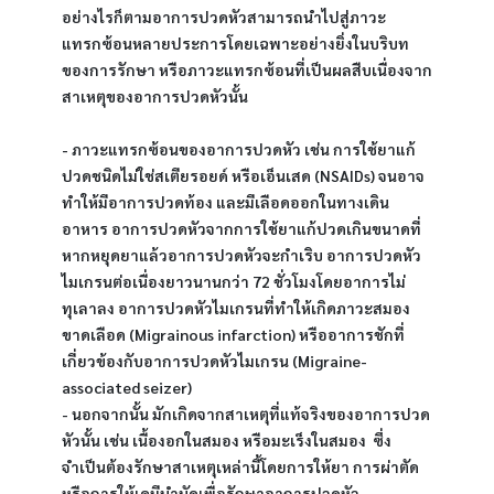
อย่างไรก็ตามอาการปวดหัวสามารถนำไปสู่ภาวะ
แทรกซ้อนหลายประการโดยเฉพาะอย่างยิ่งในบริบท
ของการรักษา หรือภาวะแทรกซ้อนที่เป็นผลสืบเนื่องจาก
สาเหตุของอาการปวดหัวนั้น
- ภาวะแทรกซ้อนของอาการปวดหัว เช่น การใช้ยาแก้
ปวดชนิดไม่ใช่สเตียรอยด์ หรือเอ็นเสด (NSAIDs) จนอาจ
ทำให้มีอาการปวดท้อง และมีเลือดออกในทางเดิน
อาหาร อาการปวดหัวจากการใช้ยาแก้ปวดเกินขนาดที่
หากหยุดยาแล้วอาการปวดหัวจะกำเริบ อาการปวดหัว
ไมเกรนต่อเนื่องยาวนานกว่า 72 ชั่วโมงโดยอาการไม่
ทุเลาลง อาการปวดหัวไมเกรนที่ทำให้เกิดภาวะสมอง
ขาดเลือด (Migrainous infarction) หรืออาการชักที่
เกี่ยวข้องกับอาการปวดหัวไมเกรน (Migraine-
associated seizer)
- นอกจากนั้น มักเกิดจากสาเหตุที่แท้จริงของอาการปวด
หัวนั้น เช่น เนื้องอกในสมอง หรือมะเร็งในสมอง  ซึ่ง
จำเป็นต้องรักษาสาเหตุเหล่านี้โดยการให้ยา การผ่าตัด 
หรือการให้เคมีบำบัดเพื่อรักษาอาการปวดหัว