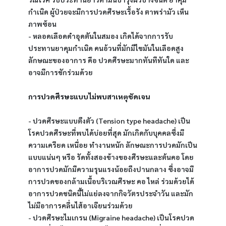
กำเนิด ผู้ป่วยจะมีการปวดศีรษะเรื้อรัง ตาพร่ามัว เห็น
ภาพซ้อน
- หลอดเลือดดำอุดตันในสมอง เกิดได้จากการรับ
ประทานยาคุมกำเนิด คนอ้วนที่มักมีไขมันในเลือดสูง 
ลักษณะของอาการ คือ ปวดศีรษะมากทันทีทันใด และ
อาจมีการชักร่วมด้วย
การปวดศีรษะแบบไม่พบสาเหตุชัดเจน
- ปวดศีรษะแบบตึงตัว (Tension type headache) เป็น
โรคปวดศีรษะที่พบได้บ่อยที่สุด มักเกิดกับบุคคลซึ่งมี
ความเครียด เหนื่อย ทำงานหนัก ลักษณะการปวดมักเป็น
แบบแน่นๆ หรือ รัดทั้งสองข้างของศีรษะและต้นคอ โดย
อาการปวดมักมีความรุนแรงน้อยถึงปานกลาง ซึ่งอาจมี
การปวดของกล้ามเนื้อบริเวณศีรษะ คอ ไหล่ ร่วมด้วยได้ 
อาการปวดชนิดนี้ไม่แย่ลงจากกิจวัตรประจำวัน และมัก
ไม่มีอาการคลื่นไส้อาเจียนร่วมด้วย
- ปวดศีรษะไมเกรน (Migraine headache) เป็นโรคปวด