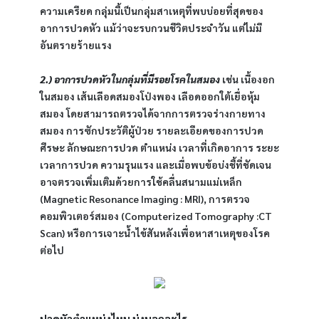
ความเครียด กลุ่มนี้เป็นกลุ่มสาเหตุที่พบบ่อยที่สุดของ
อาการปวดหัว แม้ว่าจะรบกวนชีวิตประจำวัน แต่ไม่มี
อันตรายร้ายแรง
2.) อาการปวดหัวในกลุ่มที่มีรอยโรคในสมอง
 เช่น เนื้องอก
ในสมอง เส้นเลือดสมองโป่งพอง เลือดออกใต้เยื่อหุ้ม
สมอง โดยสามารถตรวจได้จากการตรวจร่างกายทาง
สมอง การซักประวัติผู้ป่วย รายละเอียดของการปวด
ศีรษะ ลักษณะการปวด ตำแหน่ง เวลาที่เกิดอาการ ระยะ
เวลาการปวด ความรุนแรง และเมื่อพบข้อบ่งชี้ที่ชัดเจน
อาจตรวจเพิ่มเติมด้วยการใช้คลื่นสนามแม่เหล็ก 
(Magnetic Resonance Imaging : MRI), การตรวจ
คอมพิวเตอร์สมอง (Computerized Tomography :CT 
Scan) หรือการเจาะน้ำไข้สันหลังเพื่อหาสาเหตุของโรค
ต่อไป
ปวดหัวตำแหน่งไหน บ่งบอกอะไร