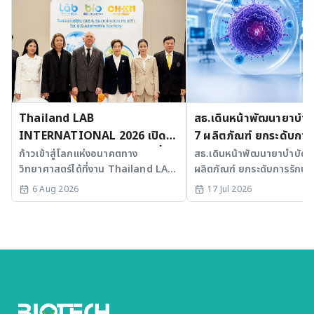
Thailand LAB
สธ.เดินหน้าพัฒนายาบำบัด
INTERNATIONAL 2026 เปิด
7 ผลิตภัณฑ์ ยกระดับการ
เวที AI รวม 3 งานใหญ่ ขับเคลื่อน
มะเร็งและ SLE
ก้าวเข้าสู่โลกแห่งอนาคตทาง
สธ.เดินหน้าพัฒนายาบำบัดขั้
วิทยาศาสตร์ได้ที่งาน Thailand LAB
ผลิตภัณฑ์ ยกระดับการรักษาม
ไทยสู่ศูนย์กลางนวัตกรรมอาเซียน
INTERNATIONAL 2026
SLE พร้อมเร่ง Medical AI
6 Aug 2026
17 Jul 2026
ประเทศไทย