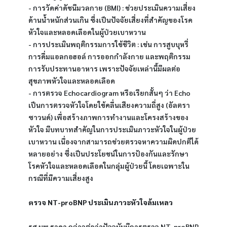
- การวัดค่าดัชนีมวลกาย (BMI) : ช่วยประเมินความเสี่ยง
ด้านน้ำหนักส่วนเกิน ซึ่งเป็นปัจจัยเสี่ยงที่สำคัญของโรค
หัวใจและหลอดเลือดในผู้ป่วยเบาหวาน
- การประเมินพฤติกรรมการใช้ชีวิต : เช่น การสูบบุหรี่ 
การดื่มแอลกอฮอล์ การออกกำลังกาย และพฤติกรรม
การรับประทานอาหาร เพราะปัจจัยเหล่านี้มีผลต่อ
สุขภาพหัวใจและหลอดเลือด
- การตรวจ Echocardiogram หรือเรียกสั้นๆ ว่า Echo 
เป็นการตรวจหัวใจโดยใช้คลื่นเสียงความถี่สูง (อัลตรา
ซาวนด์) เพื่อสร้างภาพการทำงานและโครงสร้างของ
หัวใจ มีบทบาทสำคัญในการประเมินภาวะหัวใจในผู้ป่วย
เบาหวาน เนื่องจากสามารถช่วยตรวจหาความผิดปกติได้
หลายอย่าง ซึ่งเป็นประโยชน์ในการป้องกันและรักษา
โรคหัวใจและหลอดเลือดในกลุ่มผู้ป่วยนี้ โดยเฉพาะใน
กรณีที่มีความเสี่ยงสูง
ตรวจ NT-proBNP ประเมินภาวะหัวใจล้มเหลว
รศ.นพ.ธาดา กล่าวต่อว่าปัจจุบันมีการตรวจ NT-proBNP 