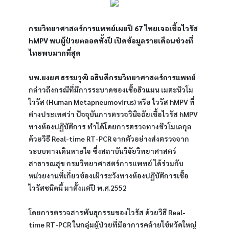
กรมวิทยาศาสตร์การแพทย์เผยปี 67 ไทยเจอเชื้อไวรัส 
hMPV พบผู้ป่วยตลอดทั้งปี เปิดข้อมูลรายเดือนช่วงที่
ไทยพบมากที่สุด
นพ.ยงยศ ธรรมวุฒิ อธิบดีกรมวิทยาศาสตร์การแพทย์
กล่าวถึงกรณีที่มีการระบาดของเชื้อฮิวแมน เมตะนิวโม
ไวรัส (Human Metapneumovirus) หรือ ไวรัส hMPV ที่
ต่างประเทศว่า ปัจจุบันการตรวจวินิจฉัยเชื้อไวรัส hMPV 
ทางห้องปฏิบัติการ ทำได้โดยการตรวจทางชีวโมเลกุล 
ด้วยวิธี Real-time RT-PCR จากตัวอย่างส่งตรวจจาก
ระบบทางเดินหายใจ ซึ่งสถาบันวิจัยวิทยาศาสตร์
สาธารณสุข กรมวิทยาศาสตร์การแพทย์ ได้ร่วมกับ
หน่วยงานที่เกี่ยวข้องเฝ้าระวังทางห้องปฏิบัติการเชื้อ
ไวรัสชนิดนี้ มาตั้งแต่ปี พ.ศ.2552
โดยการตรวจสารพันธุกรรมของไวรัส ด้วยวิธี Real-
time RT-PCR ในกลุ่มผู้ป่วยที่มีอาการคล้ายไข้หวัดใหญ่