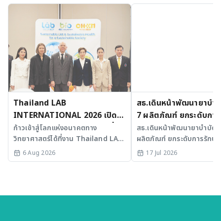
Thailand LAB
สธ.เดินหน้าพัฒนายาบำบัด
INTERNATIONAL 2026 เปิด
7 ผลิตภัณฑ์ ยกระดับการ
เวที AI รวม 3 งานใหญ่ ขับเคลื่อน
มะเร็งและ SLE
ก้าวเข้าสู่โลกแห่งอนาคตทาง
สธ.เดินหน้าพัฒนายาบำบัดขั้
วิทยาศาสตร์ได้ที่งาน Thailand LAB
ผลิตภัณฑ์ ยกระดับการรักษาม
ไทยสู่ศูนย์กลางนวัตกรรมอาเซียน
INTERNATIONAL 2026
SLE พร้อมเร่ง Medical AI
6 Aug 2026
17 Jul 2026
ประเทศไทย