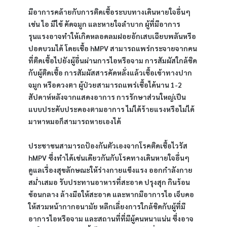
มีอาการคล้ายกับการติดเชื้อระบบทางเดินหายใจอื่นๆ 
เช่น ไอ มีไข้ คัดจมูก และหายใจลำบาก ผู้ที่มีอาการ
รุนแรงอาจทำให้เกิดหลอดลมฝอยอักเสบเฉียบพลันหรือ
ปอดบวมได้ โดยเชื้อ hMPV สามารถแพร่กระจายจากคน
ที่ติดเชื้อไปยังผู้อื่นผ่านการไอหรือจาม การสัมผัสใกล้ชิด
กับผู้ติดเชื้อ การสัมผัสสารคัดหลั่งแล้วเชื้อเข้าทางปาก 
จมูก หรือดวงตา ผู้ป่วยสามารถแพร่เชื้อได้นาน 1-2 
สัปดาห์หลังจากแสดงอาการ การรักษาส่วนใหญ่เป็น
แบบประคับประคองตามอาการ ไม่ได้ร้ายแรงหรือไม่ได้
มาหาหมอก็สามารถหายเองได้
ประชาชนสามารถป้องกันตัวเองจากโรคติดเชื้อไวรัส 
hMPV ซึ่งทำได้เช่นเดียวกันกับโรคทางเดินหายใจอื่นๆ 
ดูแลเรื่องสุขลักษณะให้ร่างกายแข็งแรง ออกกำลังกาย
สม่ำเสมอ รับประทานอาหารที่สะอาด ปรุงสุก กินร้อน 
ช้อนกลาง ล้างมือให้สะอาด และหากมีอาการไอ เจ็บคอ 
ให้สวมหน้ากากอนามัย หลีกเลี่ยงการใกล้ชิดกับผู้ที่มี
อาการไอหรือจาม และสถานที่ที่มีผู้คนหนาแน่น ซึ่งอาจ