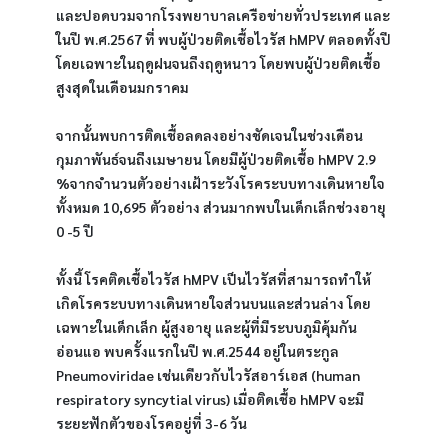
และปอดบวมจากโรงพยาบาลเครือข่ายทั่วประเทศ และ
ในปี พ.ศ.2567 ที่ พบผู้ป่วยติดเชื้อไวรัส hMPV ตลอดทั้งปี 
โดยเฉพาะในฤดูฝนจนถึงฤดูหนาว โดยพบผู้ป่วยติดเชื้อ
สูงสุดในเดือนมกราคม
จากนั้นพบการติดเชื้อลดลงอย่างชัดเจนในช่วงเดือน
กุมภาพันธ์จนถึงเมษายน โดยมีผู้ป่วยติดเชื้อ hMPV 2.9 
%จากจำนวนตัวอย่างเฝ้าระวังโรคระบบทางเดินหายใจ
ทั้งหมด 10,695 ตัวอย่าง ส่วนมากพบในเด็กเล็กช่วงอายุ 
0 -5 ปี
ทั้งนี้ โรคติดเชื้อไวรัส hMPV เป็นไวรัสที่สามารถทำให้
เกิดโรคระบบทางเดินหายใจส่วนบนและส่วนล่าง โดย
เฉพาะในเด็กเล็ก ผู้สูงอายุ และผู้ที่มีระบบภูมิคุ้มกัน
อ่อนแอ พบครั้งแรกในปี พ.ศ.2544 อยู่ในตระกูล 
Pneumoviridae เช่นเดียวกับไวรัสอาร์เอส (human 
respiratory syncytial virus) เมื่อติดเชื้อ hMPV จะมี
ระยะฟักตัวของโรคอยู่ที่ 3-6 วัน