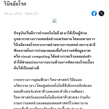
วินิจฉัยโรค
View 21
28 Jan 2025
ปัจจุบันเริ่มมีการนำเทคโนโลยี AI มาใช้เป็นผู้ช่วย
บุคลากรทางการแพทย์อย่างแพร่หลาย โดยเฉพาะการ
วินิจฉัยรอยโรคจากภาพถ่ายทางการแพทย์ เพราะ AI มี
ศักยภาพในการประมวลผลเพื่อวิเคราะห์ข้อมูลภาพ
หรือ visual computing ได้อย่างรวดเร็วและแม่นยำ 
ทำให้ช่วยแบ่งเบาภาระงานด้านการคัดกรองโรคเบื้อง
ต้นได้เป็นอย่างดี
กระทรวงการอุดมศึกษา วิทยาศาสตร์ วิจัยและ
นวัตกรรม (อว.) โดยศูนย์เทคโนโลยีอิเล็กทรอนิกส์และ
คอมพิวเตอร์แห่งชาติ (เนคเทค) สำนักงานพัฒนา
วิทยาศาสตร์และเทคโนโลยีแห่งชาติ (สวทช.) ร่วมกับ
กรมการแพทย์ และคณะแพทยศาสตร์โรงพยาบาล
รามาธิบดี มหาวิทยาลัยมหิดล ก่อตั้ง Medical AI 