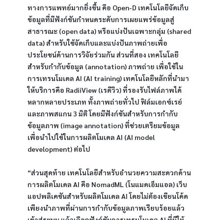
ทางการแพทย์มากยิ่งขึ้น คือ Open-D เทคโนโลยีจัดเก็บ
ข้อมูลที่มีฟังก์ชันกำหนดระดับการเผยแพร่ข้อมูลสู่
สาธารณะ (open data) หรือแบ่งปันเฉพาะกลุ่ม (shared 
data) สำหรับใช้จัดเก็บและแบ่งปันภาพถ่ายเพื่อ
ประโยชน์ด้านการวิจัยร่วมกัน ส่วนที่สอง เทคโนโลยี
สำหรับกำกับข้อมูล (annotation) ภาพถ่าย เพื่อใช้ใน
การเทรนโมเดล AI (AI training) เทคโนโลยีหลักที่นำมา
ให้บริการคือ RadiiView (เรดีวิว) ที่รองรับไฟล์ภาพได้
หลากหลายประเภท ทั้งภาพถ่ายทั่วไป ฟิล์มเอกซ์เรย์ 
และภาพสแกน 3 มิติ โดยมีฟังก์ชันสำหรับการกำกับ
ข้อมูลภาพ (image annotation) ที่ช่วยเตรียมข้อมูล 
เพื่อนำไปใช้ในการผลิตโมเดล AI (AI model 
development) ต่อไป
“ส่วนสุดท้าย เทคโนโลยีสำหรับอำนวยความสะดวกด้าน
การผลิตโมเดล AI คือ NomadML (โนแมดเอ็มแอล) เว็บ
แอปพลิเคชันสำหรับผลิตโมเดล AI โดยไม่ต้องเขียนโค้ด 
เพียงนำภาพที่ผ่านการกำกับข้อมูลภาพเรียบร้อยแล้ว
เข้าสู่ระบบ แล้วเลือกฟังก์ชันการเทรนโมเดล AI ที่มีให้