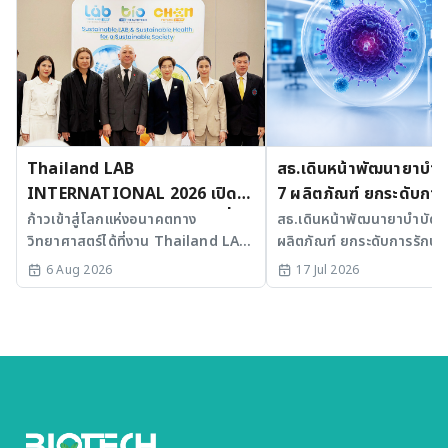
Thailand LAB
สธ.เดินหน้าพัฒนายาบำบัด
INTERNATIONAL 2026 เปิด
7 ผลิตภัณฑ์ ยกระดับการ
เวที AI รวม 3 งานใหญ่ ขับเคลื่อน
มะเร็งและ SLE
ก้าวเข้าสู่โลกแห่งอนาคตทาง
สธ.เดินหน้าพัฒนายาบำบัดขั้
วิทยาศาสตร์ได้ที่งาน Thailand LAB
ผลิตภัณฑ์ ยกระดับการรักษาม
ไทยสู่ศูนย์กลางนวัตกรรมอาเซียน
INTERNATIONAL 2026
SLE พร้อมเร่ง Medical AI
6 Aug 2026
17 Jul 2026
ประเทศไทย