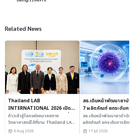
Related News
Thailand LAB
สธ.เดินหน้าพัฒนายาบำบัด
INTERNATIONAL 2026 เปิด
7 ผลิตภัณฑ์ ยกระดับการ
เวที AI รวม 3 งานใหญ่ ขับเคลื่อน
มะเร็งและ SLE
ก้าวเข้าสู่โลกแห่งอนาคตทาง
สธ.เดินหน้าพัฒนายาบำบัดขั้
วิทยาศาสตร์ได้ที่งาน Thailand LAB
ผลิตภัณฑ์ ยกระดับการรักษาม
ไทยสู่ศูนย์กลางนวัตกรรมอาเซียน
INTERNATIONAL 2026
SLE พร้อมเร่ง Medical AI
6 Aug 2026
17 Jul 2026