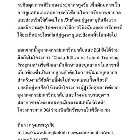
ระดับคุณภาพชีวิตของประชากรสูงวัย เพิ่มศักยภาพ ใน
การดูแลตนเอง ลดภาระค่าใช้จ่ายในการรักษาพยาบาล 
และส่งเสริมให้สังคมไทยเป็นสังคมผู้สูงอายุที่แข็งแรง 
และมีความสุข โดยคาดว่าวิธีการวินิจฉัยและการรักษาที่
ได้จะเกิดประโยชน์แก่ผู้สูงอายุและสังคมทั่วโลกต่อไป 
นอกจากนี้ จุฬาลงกรณ์มหาวิทยาลัยและ BGI ยังได้ร่วม
มือกันในโครงการ "Chula-BGI Joint Talent Training 
Program" เพื่อพัฒนานักศึกษาและบุคลากร ในสาขาที่
เกี่ยวข้องซึ่งเป็นรากฐานสำคัญในการพัฒนาบุคลากร 
สำหรับงานวิจัยด้านนี้ต่อไปด้วย ศ.นพ.เกื้อเกียรติ 
ประดิษฐ์พรศิลป์ หัวหน้าโครงการผู้สูงวัยสุขภาพดีจาก
จุฬาลงกรณ์มหาวิทยาลัย และ โรงพยาบาลจุฬาฯ 
สภากาชาดไทย และ ดร.มิเกล เอสเตบัน หัวหน้า
โครงการจาก BGI ร่วมเป็นสักขีพยานในพิธีลงนาม
ที่มา : กรุงเทพธุรกิจ 
https://www.bangkokbiznews.com/health/well-
being/1164970