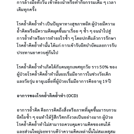
การล้างมือทั้งวัน เข้าห้องน้ำหรือทำกิจกรรมเดิม ๆ เวลา
เดิมทุกครั้ง
โรคย้ำคิดย้ำทำ เป็นปัญหาทางสุขภาพจิต ผู้ป่วยมีความ
ย้ำคิดหรือมีความคิดผุดขึ้นมาเรื่อย ๆ ซ้ำ ๆ จนนำไปสู่
การย้ำทำหรือการทำอะไรซ้ำ ๆ โดยปกติแล้วการรักษา
โรคย้ำคิดย้ำทำนั้น ได้แก่ การเข้ารับจิตบำบัดและการรับ
ประทานยาควบคู่กันไป 
โรคย้ำคิดย้ำทำเกิดได้กับคนทุกเพศทุกวัย ราว 50% ของ
ผู้ป่วยโรคย้ำคิดย้ำทำนั้นจะเริ่มมีอาการในช่วงวัยเด็ก
และวัยรุ่น อายุเฉลี่ยที่ผู้ป่วยเริ่มมีอาการคืออายุ 19 ปี
อาการของโรคย้ำคิดย้ำทำ (OCD)
อาการย้ำคิด คือการคิดถึงสิ่งหรือภาพที่ผุดขึ้นมารบกวน
จิตใจซ้ำ ๆ จนทำให้รู้สึกวิตกกังวลเป็นอย่างมาก ผู้ป่วย
โรคย้ำคิดย้ำทำไม่สามารถควบคุมความคิดของตนได้ 
และส่วนใหญ่จะทราบดีว่าความคิดเหล่านั้นไม่สมเหตุสม