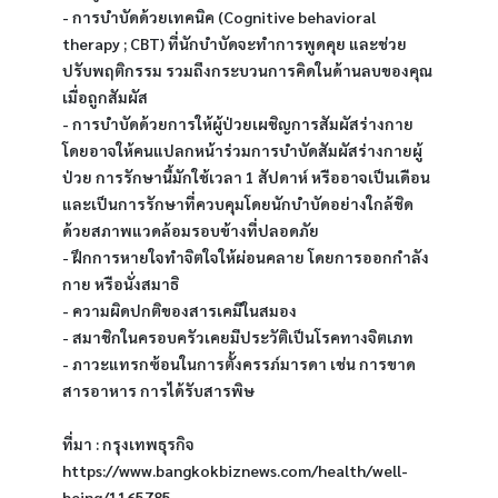
- การบำบัดด้วยเทคนิค (Cognitive behavioral 
therapy ; CBT) ที่นักบำบัดจะทำการพูดคุย และช่วย
ปรับพฤติกรรม รวมถึงกระบวนการคิดในด้านลบของคุณ
เมื่อถูกสัมผัส
- การบำบัดด้วยการให้ผู้ป่วยเผชิญการสัมผัสร่างกาย 
โดยอาจให้คนแปลกหน้าร่วมการบำบัดสัมผัสร่างกายผู้
ป่วย การรักษานี้มักใช้เวลา 1 สัปดาห์ หรืออาจเป็นเดือน 
และเป็นการรักษาที่ควบคุมโดยนักบำบัดอย่างใกล้ชิด 
ด้วยสภาพแวดล้อมรอบข้างที่ปลอดภัย
- ฝึกการหายใจทำจิตใจให้ผ่อนคลาย โดยการออกกำลัง
กาย หรือนั่งสมาธิ
- ความผิดปกติของสารเคมีในสมอง
- สมาชิกในครอบครัวเคยมีประวัติเป็นโรคทางจิตเภท
- ภาวะแทรกซ้อนในการตั้งครรภ์มารดา เช่น การขาด
สารอาหาร การได้รับสารพิษ
ที่มา : กรุงเทพธุรกิจ 
https://www.bangkokbiznews.com/health/well-
being/1165785