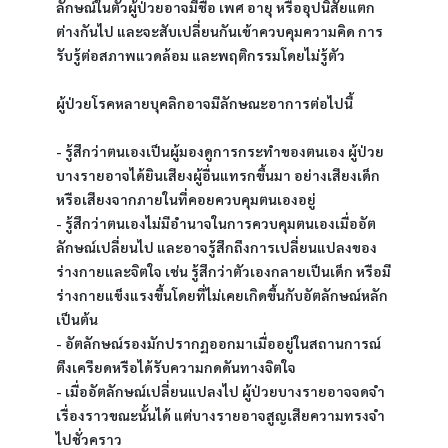
ลักษณ์ในตัวผู้ป่วยอาจมีชื่อ เพศ อายุ หรืออุปนิสัยแตก
ต่างกันไป และจะสับเปลี่ยนกันเข้าควบคุมความคิด การ
รับรู้ต่อสภาพแวดล้อม และพฤติกรรมโดยไม่รู้ตัว 
ผู้ป่วยโรคหลายบุคลิกอาจมีลักษณะอาการต่อไปนี้
- รู้สึกว่าตนเองเป็นผู้มองดูการกระทำของตนเอง ผู้ป่วย
บางรายอาจได้ยินเสียงผู้อื่นแทรกขึ้นมา อย่างเสียงเด็ก
หรือเสียงจากภายในที่คอยควบคุมตนเองอยู่ 
- รู้สึกว่าตนเองไม่มีอำนาจในการควบคุมตนเองเมื่ออัต
ลักษณ์เปลี่ยนไป และอาจรู้สึกถึงการเปลี่ยนแปลงของ
ร่างกายและจิตใจ เช่น รู้สึกว่าตัวเองกลายเป็นเด็ก หรือมี
ร่างกายแข็งแรงขึ้นโดยที่ไม่เคยเกิดขึ้นกับอัตลักษณ์หลัก 
เป็นต้น
- อัตลักษณ์รองมักปรากฏออกมาเมื่ออยู่ในสถานการณ์
ตึงเครียดหรือได้รับความกดดันทางจิตใจ
- เมื่ออัตลักษณ์เปลี่ยนแปลงไป ผู้ป่วยบางรายอาจจดจำ
เรื่องราวขณะนั้นได้ แต่บางรายอาจสูญเสียความทรงจำ
ไปชั่วคราว