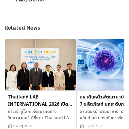
Related News
Thailand LAB
สธ.เดินหน้าพัฒนายาบำบัด
INTERNATIONAL 2026 เปิด
7 ผลิตภัณฑ์ ยกระดับการ
เวที AI รวม 3 งานใหญ่ ขับเคลื่อน
มะเร็งและ SLE
ก้าวเข้าสู่โลกแห่งอนาคตทาง
สธ.เดินหน้าพัฒนายาบำบัดขั้
วิทยาศาสตร์ได้ที่งาน Thailand LAB
ผลิตภัณฑ์ ยกระดับการรักษาม
ไทยสู่ศูนย์กลางนวัตกรรมอาเซียน
INTERNATIONAL 2026
SLE พร้อมเร่ง Medical AI
6 Aug 2026
17 Jul 2026