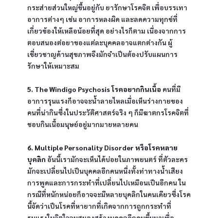
กระส่ายส่วนใหญ่ขึ้นอยู่กับ ยารักษาโรคจิต เพื่อบรรเทา
อาการต่างๆ เช่น อาการหลงผิด และลดความทุกข์ที่
เกี่ยวข้องให้เหลือน้อยที่สุด อย่างไรก็ตาม เนื่องจากการ
ตอบสนองต่อยาของแต่ละบุคคลอาจแตกต่างกัน ผู้
เชี่ยวชาญด้านสุขภาพจึงมักจำเป็นต้องปรับแผนการ
รักษาให้เหมาะสม
5. The Windigo Psychosis โรคอยากกินเนื้อ
 คนที่มี
อาการรุนแรงก็อาจจะน้ำลายไหลเมื่อเห็นร่างกายของ
คนที่น่ากินซึ่งในประวัติศาสตร์จริง ๆ ก็มีฆาตกรโรคจิตที่
ชอบกินเนื้อมนุษย์อยู่มากมายหลายคน
6. Multiple Personality Disorder หรือโรคหลาย
บุคลิก
 อันนี้เรามักจะเห็นได้บ่อยในภาพยนตร์ ที่ตัวละคร
มักจะเปลี่ยนไปเป็นบุคคลอีกคนหนึ่งทั้งท่าทางน้ำเสียง
การพูดและการกระทำที่เปลี่ยนไปเหมือนเป็นอีกคน ใน
กรณีที่หนักหน่อยก็อาจจะมีหลายบุคลิกในคนเดียวซึ่งโรค
นี้จัดว่าเป็นโรคที่หายากที่เกิดจากการถูกกระทำที่
รุนแรงในจิตใจจนสมองสร้างบุคคลอีกคนขึ้นมาเพื่อ