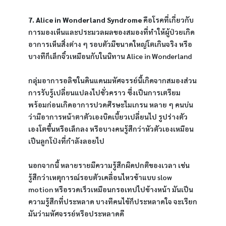
7. Alice in Wonderland Syndrome
 คือโรคที่เกี่ยวกับ
การมองเห็นและประมวลผลของสมองที่ทำให้ผู้ป่วยเกิด
อาการเห็นสิ่งต่าง ๆ รอบตัวมีขนาดใหญ่โตเกินจริง หรือ
บางทีก็เล็กจิ๋วเหมือนกับในนิทาน Alice in Wonderland
กลุ่มอาการอลิซในดินแดนมหัศจรรย์นี้เกิดจากสมองส่วน
การรับรู้เปลี่ยนแปลงไปชั่วคราว ซึ่งเป็นการเตรียม
พร้อมก่อนเกิดอาการปวดศีรษะไมเกรน หลาย ๆ คนบ่น
ว่ามีอาการหน้าตาตัวเองบิดเบี้ยวเปลี่ยนไป รูปร่างตัว
เองโตขึ้นหรือเล็กลง หรือบางคนรู้สึกว่าหัวตัวเองเหมือน
เป็นลูกโป่งที่กำลังลอยไป
นอกจากนี้ หลายรายมีความรู้สึกผิดปกติของเวลา เช่น 
รู้สึกว่าเหตุการณ์รอบตัวเคลื่อนไหวช้าแบบ slow 
motion หรือรวดเร็วเหมือนกรอเทปไปข้างหน้า มันเป็น
ความรู้สึกที่ประหลาด บางทีคนไข้ก็ประหลาดใจ จะเรียก
มันว่ามหัศจรรย์หรือประหลาดดี