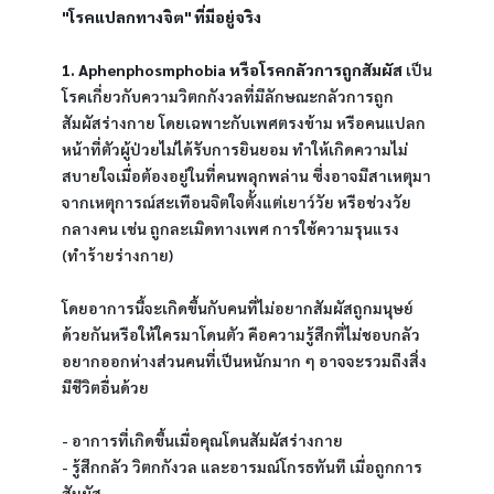
"โรคแปลกทางจิต" ที่มีอยู่จริง
1. Aphenphosmphobia หรือโรคกลัวการถูกสัมผัส
 เป็น
โรคเกี่ยวกับความวิตกกังวลที่มีลักษณะกลัวการถูก
สัมผัสร่างกาย โดยเฉพาะกับเพศตรงข้าม หรือคนแปลก
หน้าที่ตัวผู้ป่วยไม่ได้รับการยินยอม ทำให้เกิดความไม่
สบายใจเมื่อต้องอยู่ในที่คนพลุกพล่าน ซึ่งอาจมีสาเหตุมา
จากเหตุการณ์สะเทือนจิตใจตั้งแต่เยาว์วัย หรือช่วงวัย
กลางคน เช่น ถูกละเมิดทางเพศ การใช้ความรุนแรง 
(ทำร้ายร่างกาย)
โดยอาการนี้จะเกิดขึ้นกับคนที่ไม่อยากสัมผัสถูกมนุษย์
ด้วยกันหรือให้ใครมาโดนตัว คือความรู้สึกที่ไม่ชอบกลัว
อยากออกห่างส่วนคนที่เป็นหนักมาก ๆ อาจจะรวมถึงสิ่ง
มีชีวิตอื่นด้วย
- อาการที่เกิดขึ้นเมื่อคุณโดนสัมผัสร่างกาย
- รู้สึกกลัว วิตกกังวล และอารมณ์โกรธทันที เมื่อถูกการ
สัมผัส