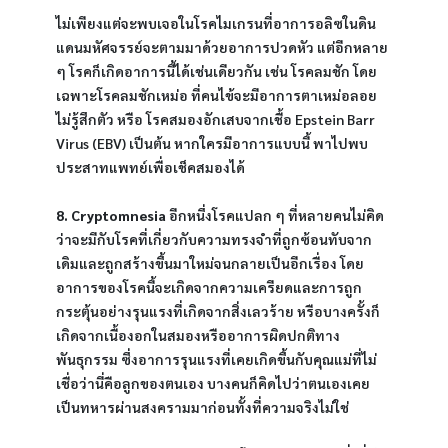
ไม่เพียงแต่จะพบเจอในโรคไมเกรนที่อาการอลิซในดิน
แดนมหัศจรรย์จะตามมาด้วยอาการปวดหัว แต่อีกหลาย 
ๆ โรคก็เกิดอาการนี้ได้เช่นเดียวกัน เช่น โรคลมชัก โดย
เฉพาะโรคลมชักเหม่อ ที่คนไข้จะมีอาการตาเหม่อลอย 
ไม่รู้สึกตัว หรือ โรคสมองอักเสบจากเชื้อ Epstein Barr 
Virus (EBV) เป็นต้น หากใครมีอาการแบบนี้ พาไปพบ
ประสาทแพทย์เพื่อเช็คสมองได้
8. Cryptomnesia
 อีกหนึ่งโรคแปลก ๆ ที่หลายคนไม่คิด
ว่าจะมีกับโรคที่เกี่ยวกับความทรงจำที่ถูกซ้อนทับจาก
เดิมและถูกสร้างขึ้นมาใหม่จนกลายเป็นอีกเรื่อง โดย
อาการของโรคนี้จะเกิดจากความเครียดและการถูก
กระตุ้นอย่างรุนแรงที่เกิดจากสิ่งเลวร้าย หรือบางครั้งก็
เกิดจากเนื้องอกในสมองหรืออาการผิดปกติทาง
พันธุกรรม ซึ่งอาการรุนแรงที่เคยเกิดขึ้นกับคุณแม่ที่ไม่
เชื่อว่านี่คือลูกของตนเอง บางคนก็คิดไปว่าตนเองเคย
เป็นทหารผ่านสงครามมาก่อนทั้งที่ความจริงไม่ใช่