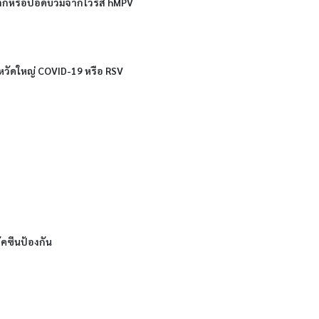
จลำบากหรือปอดบวมจากไวรัส hMPV
ข้หวัดใหญ่ COVID-19 หรือ RSV
ัคซีนป้องกัน