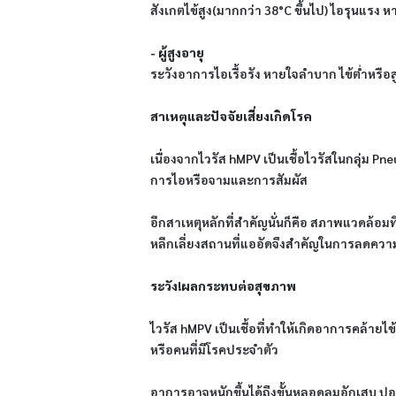
สังเกตไข้สูง(มากกว่า 38°C ขึ้นไป) ไอรุนแรง
- ผู้สูงอายุ
ระวังอาการไอเรื้อรัง หายใจลำบาก ไข้ต่ำหรือ
สาเหตุและปัจจัยเสี่ยงเกิดโรค
เนื่องจากไวรัส hMPV เป็นเชื้อไวรัสในกลุ่ม 
การไอหรือจามและการสัมผัส
อีกสาเหตุหลักที่สำคัญนั่นก็คือ สภาพแวดล้อม
หลีกเลี่ยงสถานที่แออัดจึงสำคัญในการลดความ
ระวัง!ผลกระทบต่อสุขภาพ
ไวรัส hMPV เป็นเชื้อที่ทำให้เกิดอาการคล้ายไข
หรือคนที่มีโรคประจำตัว
อาการอาจหนักขึ้นได้ถึงขั้นหลอดลมอักเสบ ปอดบวม 