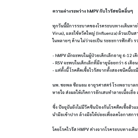
ความต่างระหว่าง hMPV กับไวรัสชนิดอื่นๆ 
ทุกวันนี้มีการระบาดของโรคระบบทางเดินหายใจ
Virus), และไข้หวัดใหญ่ (Influenza) ล้วนเป
ในหลายๆ ด้าน ไม่ว่าจะเป็น ระยะการฟักตัว รว
- hMPV มักจะพบในผู้ป่วยเด็กเล็กอายุ 6-12 เ
- RSV จะพบในเด็กเล็กที่มีอายุน้อยกว่า 6 เดือ
- แต่ทั้งนี้ โรคติดเชื้อไวรัสจากทั้งสองชนิดน
นพ. ชยพล ชีถนอม อายุรศาสตร์ โรงพยาบาลกรุ
หายใจ ส่งผลให้เกิดการอักเสบทำลายเนื้อเยื่
ซึ่ง ปัจจุบันยังไม่มีวัคซีนป้องกันโรคติดเชื้อ
นำมือเข้าปาก ล้างมือให้บ่อยเพื่อลดโอกาสการต
โดยโรคไวรัส HMPV ต่างจากโรคระบบทางเดินหาย