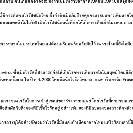
ม่ ลูกหลาน คนใกล้ชิดอาจจะมองว่าเป็นเพราะอากาศเปลี่ยนแปลงบ่อย ฝุ่นP
นี้ มีการค้นพบไวรัสชนิดใหม่ ซึ่งกำลังเป็นภัยร้ายคุกคามระบบทางเดินหายใจ 
แมนเมตะนิวโมไวรัส) เป็นไวรัสชนิดหนึ่งที่ก่อให้เกิดการติดเชื้อในระบบทา
รแพร่ระบาดในประเทศไทย แต่ต้องเตรียมพร้อมรับมือไว้ เพราะโรคนี้ยังไม่มีย
movirus ซึ่งเป็นไวรัสที่สามารถก่อให้เกิดโรคทางเดินหายใจในมนุษย์ โดยมีล
ูกค้นพบครั้งแรกใน ปี ค.ศ. 2000 โดยทีมนักไวรัสวิทยาจาก มหาวิทยาลัย Era
ะบวนการของไวรัสในการเข้าสู่เซลล์ของร่างกายมนุษย์ โดยไวรัสนี้สามาร
เชื้อสัมผัสกับสิ่งของที่มีเชื้อไวรัสอยู่ อย่างเช่น ของที่มีละอองของสารคัดหลังขอ
ามารถระบุได้อย่างชัดเจนว่าไวรัสนี้มีแหล่งกำเนิดมาจากไหน แต่ไวรัสเหล่า