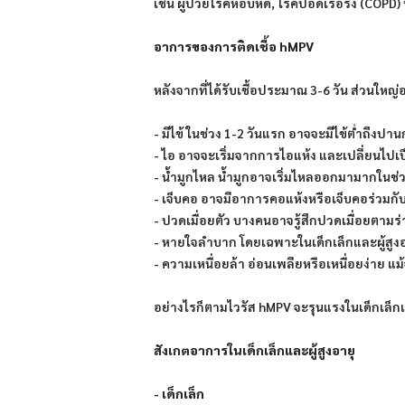
เช่น ผู้ป่วยโรคหอบหืด, โรคปอดเรื้อรัง (CO
อาการของการติดเชื้อ hMPV
หลังจากที่ได้รับเชื้อประมาณ 3-6 วัน ส่วนใหญ
- มีไข้ ในช่วง 1-2 วันแรก อาจจะมีไข้ต่ำถึงปา
- ไอ อาจจะเริ่มจากการไอแห้ง และเปลี่ยนไปเ
- น้ำมูกไหล น้ำมูกอาจเริ่มไหลออกมามากในช
- เจ็บคอ อาจมีอาการคอแห้งหรือเจ็บคอร่วมก
- ปวดเมื่อยตัว บางคนอาจรู้สึกปวดเมื่อยตามร่
- หายใจลำบาก โดยเฉพาะในเด็กเล็กและผู้สู
- ความเหนื่อยล้า อ่อนเพลียหรือเหนื่อยง่าย แ
อย่างไรก็ตามไวรัส hMPV จะรุนแรงในเด็กเล็กแล
สังเกตอาการในเด็กเล็กและผู้สูงอายุ
- เด็กเล็ก