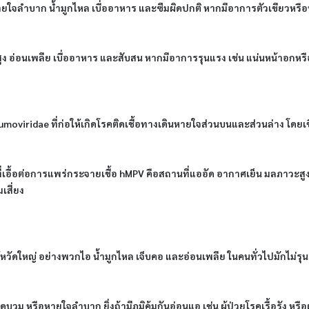
 หายใจลำบาก น้ำมูกไหล เบื่ออาหาร และซึมผิดปกติ หากมีอาการตัวเขียวหร
สูง อ่อนเพลีย เบื่ออาหาร และสับสน หากมีอาการรุนแรง เช่น แน่นหน้าอกห
Pneumoviridae ที่ก่อให้เกิดโรคติดเชื้อทางเดินหายใจส่วนบนและส่วนล่าง
ที่เอื้อต่อการแพร่กระจายเชื้อ hMPV คือสถานที่แออัด อากาศเย็น มลภาวะสู
เสี่ยง
้หวัดใหญ่ อย่างพวกไอ น้ำมูกไหล เจ็บคอ และอ่อนเพลีย ในคนทั่วไปมักไม่รุนแร
หรือหายใจลำบาก ยิ่งถ้ามีภูมิคุ้มกันอ่อนแอ เช่น ผู้ป่วยโรคเรื้อรัง หรือผู้ท