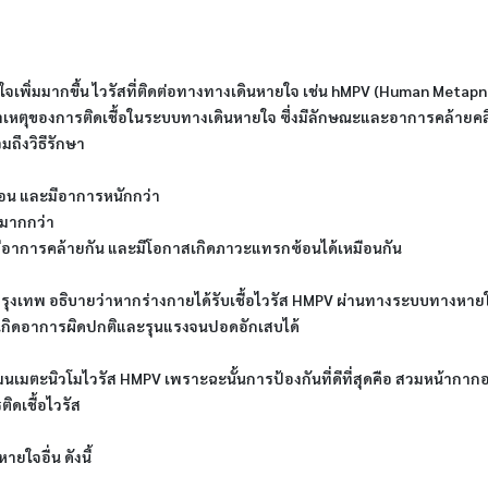
เพิ่มมากขึ้น ไวรัสที่ติดต่อทางทางเดินหายใจ เช่น hMPV (Human Metapne
็นสาเหตุของการติดเชื้อในระบบทางเดินหายใจ ซึ่งมีลักษณะและอาการคล้ายคล
มถึงวิธีรักษา
ดือน และมีอาการหนักกว่า
นมากกว่า
ี้จะมีอาการคล้ายกัน และมีโอกาสเกิดภาวะแทรกซ้อนได้เหมือนกัน 
งเทพ อธิบายว่าหากร่างกายได้รับเชื้อไวรัส HMPV ผ่านทางระบบทางหายใจ
อ เกิดอาการผิดปกติและรุนแรงจนปอดอักเสบได้
ฮิวแมนเมตะนิวโมไวรัส HMPV เพราะฉะนั้นการป้องกันที่ดีที่สุดคือ สวมหน้ากากอ
ิดเชื้อไวรัส
ใจอื่น ดังนี้ 