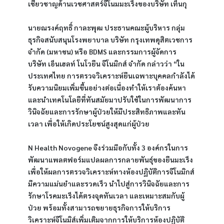
เชี่ยวชาญด้านเวชศาสตร์จีโนมมะเร็งของบริษัท เท็นกุ
นายณรงค์ฤทธิ์ กาละพุฒ ประธานคณะผู้บริหาร กลุ่ม
ธุรกิจสนับสนุนโรงพยาบาล บริษัท กรุงเทพดุสิตเวชการ 
จำกัด (มหาชน) หรือ BDMS และกรรมการผู้จัดการ 
บริษัท เอ็นเฮลท์ โนโวยีน จีโนมิกส์ จำกัด กล่าวว่า “ใน
ประเทศไทย การตรวจวิเคราะห์ยีนเฉพาะบุคคลกำลังได้
รับความนิยมเพิ่มขึ้นอย่างต่อเนื่องทำให้เราต้องค้นหา
และนำเทคโนโลยีที่ทันสมัยมาปรับใช้ในการพัฒนาการ
วินิจฉัยและการรักษาผู้ป่วยให้มีประสิทธิภาพและทัน
เวลา เพื่อให้เกิดประโยชน์สูงสุดแก่ผู้ป่วย
N Health Novogene จึงร่วมมือกับทั้ง 3 องค์กรในการ
พัฒนาแพลตฟอร์มแปลผลการกลายพันธุ์ของยีนมะเร็ง 
เพื่อให้ผลการตรวจวิเคราะห์ทางห้องปฏิบัติการจีโนมิกส์
มีความแม่นยำและรวดเร็ว นำไปสู่การวินิจฉัยและการ
รักษาโรคมะเร็งได้ตรงจุดทันเวลา และเหมาะสมกับผู้
ป่วย พร้อมทั้งสามารถขยายธุรกิจการให้บริการ
วิเคราะห์จีโนมิส์เพิ่มเติมจากการให้บริการห้องปฏิบัติ