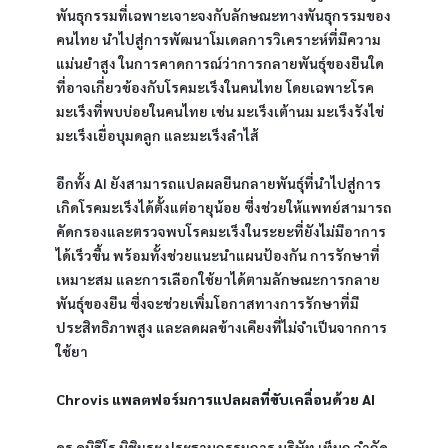
พันธุกรรมที่เฉพาะเจาะจงกับลักษณะทางพันธุกรรมของ
คนไทย นำไปสู่การพัฒนาโมเดลการวิเคราะห์ที่มีความ
แม่นยำสูง ในการคาดการณ์ว่าการกลายพันธุ์ของยีนใด
ที่อาจเกี่ยวข้องกับโรคมะเร็งในคนไทย โดยเฉพาะโรค
มะเร็งที่พบบ่อยในคนไทย เช่น มะเร็งเต้านม มะเร็งรังไข่ 
มะเร็งเยื่อบุมดลูก และมะเร็งลำไส้
อีกทั้ง AI ยังสามารถแปลผลยีนกลายพันธุ์ที่นำไปสู่การ
เกิดโรคมะเร็งได้ตั้งแต่อายุน้อย ซึ่งช่วยให้แพทย์สามารถ
คัดกรองและตรวจพบโรคมะเร็งในระยะที่ยังไม่มีอาการ
ได้เร็วขึ้น พร้อมทั้งช่วยแนะนำแผนป้องกัน การรักษาที่
เหมาะสม และการเลือกใช้ยาได้ตามลักษณะการกลาย
พันธุ์ของยีน ซึ่งจะช่วยเพิ่มโอกาสทางการรักษาที่มี
ประสิทธิภาพสูง และลดผลข้างเคียงที่ไม่จำเป็นจากการ
ใช้ยา
Chrovis แพลตฟอร์มการแปลผลที่ขับเคลื่อนด้วย AI
ดร.คูนิฮิโร นิชิมูระ ประธานกรรมการ บริษัท เท็นกุ จำกัด 