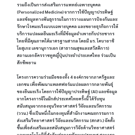
รวมถึงเป็นการส่งเสริมการแพทย์เฉพาะบุคคล 
(Personalized Medicine) จากการใช้ปัญญาประดิษฐ์
และข้อมูลทางพันธุกรรมในการวางแผนการป้องกันและ
รักษาโรคมะเร็งแบบเฉพาะบุคคล และขยายธุรกิจการให้
บริการแปลผลยีนมะเร็งที่มีข้อมูลจำเพาะกับประชากร
ไทยที่มีคุณภาพได้มาตรฐานสากล โดยมี มร. โคบายาชิ 
โยสุเกะ เลขานุการเอก (สาธารณสุขและสวัสดิการ) 
สถานเอกอัครราชทูตญี่ปุ่นประจำประเทศไทย ร่วมเป็น
สักขีพยาน
โครงการความร่วมมือของทั้ง 4 องค์กรจากภาครัฐและ
เอกชน เพื่อพัฒนาแพลตฟอร์มแปลผลการกลายพันธุ์
ของยีนมะเร็ง โดยการใช้ปัญญาประดิษฐ์ (AI) และข้อมูล
จากโครงการจีโนมิกส์ประเทศไทยครั้งนี้ ได้รับทุน
สนับสนุนจากกองทุนวิทยาศาสตร์ วิจัยและนวัตกรรม 
(ววน.) ซึ่งเป็นหนึ่งในกองทุนที่สำนักงานคณะกรรมการ
ส่งเสริมวิทยาศาสตร์ วิจัยและนวัตกรรม (สกสว.) จัดตั้ง
ขึ้นเพื่อส่งเสริมและสนับสนุนการวิจัยด้านวิทยาศาสตร์
และเทคโนโลยีที่สำคัญต่อการพัฒนาประเทศ สามารถ