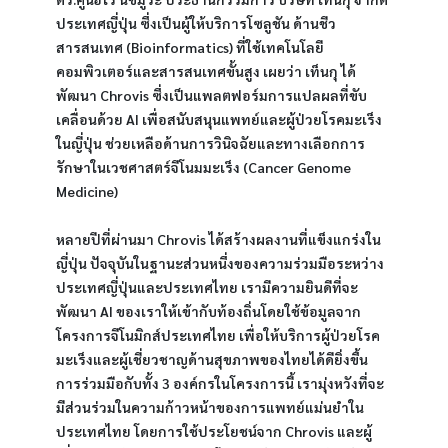
ประเทศญี่ปุ่น ซึ่งเป็นผู้ให้บริการโซลูชัน ด้านชีว
สารสนเทศ (Bioinformatics) ที่ใช้เทคโนโลยี
คอมพิวเตอร์และสารสนเทศขั้นสูง เผยว่า เท็นกุ ได้
พัฒนา Chrovis ซึ่งเป็นแพลตฟอร์มการแปลผลที่ขับ
เคลื่อนด้วย AI เพื่อสนับสนุนแพทย์และผู้ป่วยโรคมะเร็ง
ในญี่ปุ่น ช่วยเหลือด้านการวินิจฉัยและทางเลือกการ
รักษาในเวชศาสตร์จีโนมมะเร็ง (Cancer Genome 
Medicine)
หลายปีที่ผ่านมา Chrovis ได้สร้างผลงานที่แข็งแกร่งใน
ญี่ปุ่น ปัจจุบันในฐานะส่วนหนึ่งของความร่วมมือระหว่าง
ประเทศญี่ปุ่นและประเทศไทย เรามีความยินดีที่จะ
พัฒนา AI ของเราให้เข้ากับท้องถิ่นโดยใช้ข้อมูลจาก
โครงการจีโนมิกส์ประเทศไทย เพื่อให้บริการผู้ป่วยโรค
มะเร็งและผู้เชี่ยวชาญด้านสุขภาพของไทยได้ดียิ่งขึ้น 
การร่วมมือกับทั้ง 3 องค์กรในโครงการนี้ เรามุ่งหวังที่จะ
มีส่วนร่วมในความก้าวหน้าของการแพทย์แม่นยำใน
ประเทศไทย โดยการใช้ประโยชน์จาก Chrovis และผู้