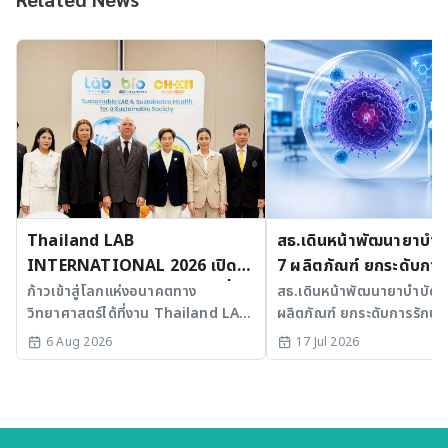
Thailand LAB
สธ.เดินหน้าพัฒนายาบำบัด
INTERNATIONAL 2026 เปิด
7 ผลิตภัณฑ์ ยกระดับการ
เวที AI รวม 3 งานใหญ่ ขับเคลื่อน
มะเร็งและ SLE
ก้าวเข้าสู่โลกแห่งอนาคตทาง
สธ.เดินหน้าพัฒนายาบำบัดขั้
วิทยาศาสตร์ได้ที่งาน Thailand LAB
ผลิตภัณฑ์ ยกระดับการรักษาม
ไทยสู่ศูนย์กลางนวัตกรรมอาเซียน
INTERNATIONAL 2026
SLE พร้อมเร่ง Medical AI
6 Aug 2026
17 Jul 2026
ประเทศไทย