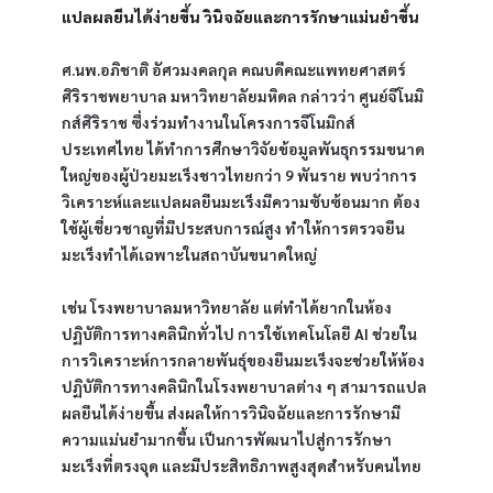
แปลผลยีนได้ง่ายขึ้น วินิจฉัยและการรักษาแม่นยำขึ้น
ศ.นพ.อภิชาติ อัศวมงคลกุล คณบดีคณะแพทยศาสตร์
ศิริราชพยาบาล มหาวิทยาลัยมหิดล กล่าวว่า ศูนย์จีโนมิ
กส์ศิริราช ซึ่งร่วมทำงานในโครงการจีโนมิกส์
ประเทศไทย ได้ทำการศึกษาวิจัยข้อมูลพันธุกรรมขนาด
ใหญ่ของผู้ป่วยมะเร็งชาวไทยกว่า 9 พันราย พบว่าการ
วิเคราะห์และแปลผลยีนมะเร็งมีความซับซ้อนมาก ต้อง
ใช้ผู้เชี่ยวชาญที่มีประสบการณ์สูง ทำให้การตรวจยีน
มะเร็งทำได้เฉพาะในสถาบันขนาดใหญ่
เช่น โรงพยาบาลมหาวิทยาลัย แต่ทำได้ยากในห้อง
ปฏิบัติการทางคลินิกทั่วไป การใช้เทคโนโลยี AI ช่วยใน
การวิเคราะห์การกลายพันธุ์ของยีนมะเร็งจะช่วยให้ห้อง
ปฏิบัติการทางคลินิกในโรงพยาบาลต่าง ๆ สามารถแปล
ผลยีนได้ง่ายขึ้น ส่งผลให้การวินิจฉัยและการรักษามี
ความแม่นยำมากขึ้น เป็นการพัฒนาไปสู่การรักษา
มะเร็งที่ตรงจุด และมีประสิทธิภาพสูงสุดสำหรับคนไทย