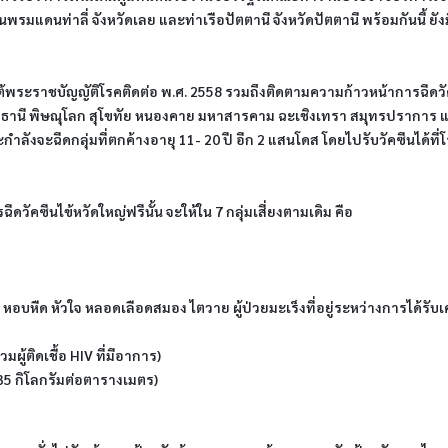
พรมแดนท่าลี่ จังหวัดเลย และท่าเรือปัตตานี จังหวัดปัตตานี พร้อมกันนี้ 
ต้พระราชบัญญัติโรคติดต่อ พ.ศ. 2558 รวมถึงติดตามความก้าวหน้าการฉีดวั
ทุมธานี พิษณุโลก สุโขทัย หนองคาย มหาสารคาม ฉะเชิงเทรา สมุทรปราการ แ
น และกำลังจะฉีดกลุ่มที่ตกค้างอายุ 11- 20 ปี อีก 2 แสนโดส โดยไปรับวัคซีนได
วัคซีนไข้หวัดใหญ่ฟรีนั้น จะให้ใน 7 กลุ่มเสี่ยงตามเดิม คือ
รื้อรัง หอบหืด หัวใจ หลอดเลือดสมอง ไตวาย ผู้ป่วยมะเร็งที่อยู่ระหว่างการได้
วมผู้ติดเชื้อ HIV ที่มีอาการ)
> 35 กิโลกรัมต่อตารางเมตร)