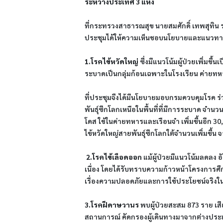
ระหว่างประเทศ 3 แห่ง
ที่กระทรวงสาธารณสุข นายสมศักดิ์ เทพสุทิน 
ประชุมได้ให้ความเห็นชอบนโยบายและแนวทางกา
1.โรคไข้หวัดใหญ่
 ซึ่งมีแนวโน้มผู้ป่วยเพิ่มขึ้
ระบาดเป็นกลุ่มก้อนเฉพาะในโรงเรียน ค่ายทหา
ที่ประชุมจึงได้มีนโยบายมอบกรมควบคุมโรค ร่ว
พันธุ์ซีกโลกเหนือในพื้นที่ที่มีการระบาด จำนว
โดส ใช้ในค่ายทหารและเรือนจำ เพิ่มขึ้นอีก 30,
ไข้หวัดใหญ่สายพันธุ์ซีกโลกใต้จำนวนเพิ่มขึ้น 
2.โรคไข้เลือดออก
 แม้ผู้ป่วยมีแนวโน้มลดลง 
เนื่อง โดยได้รับทราบความก้าวหน้าโครงการศ
เรื่องความปลอดภัยและการใช้ประโยชน์จริงในป
3.โรคฝีดาษวานร
 พบผู้ป่วยสะสม 873 ราย เสี
สถานการณ์ คัดกรองผู้เดินทางมาจากต่างประเ