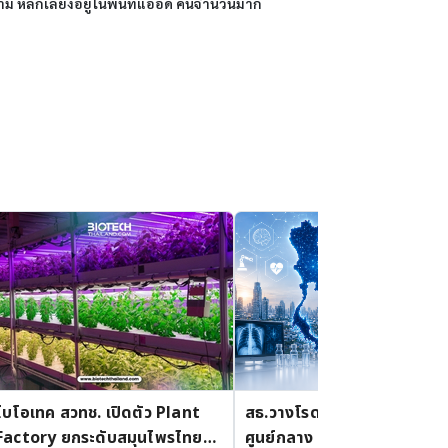
ลีกเลี่ยงอยู่ในพื้นที่แออัด คนจำนวนมาก 
ไบโอเทค สวทช. เปิดตัว Plant
สธ.วางโรดแมปดันไทยสู่
Factory ยกระดับสมุนไพรไทย
ศูนย์กลาง MedTech และ Bi