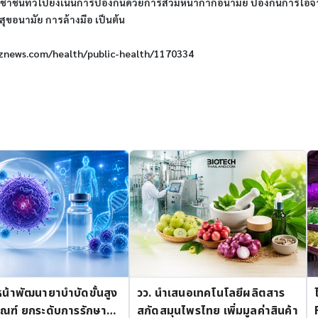
ชนทั่วไปยังเน้นการป้องกันด้วยการสวมหน้ากากอนามัย ป้องกันการไอจาม ห
ขอนามัย การล้างมือ เป็นต้น
kbiznews.com/health/public-health/1170334
หน้าพัฒนายาบำบัดขั้นสูง
วว. นำเสนอเทคโนโลยีผลิตสาร
ัณฑ์ ยกระดับการรักษา
สกัดสมุนไพรไทย เพิ่มมูลค่าสินค้า