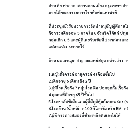
ด่าน คือ ท่าอากาศยานดอนเมือง กรุงเทพฯ ด่าน
ภายใต้คณะกรรมการโรคติดต่อแห่งชาติ
ที่ประชุมยังรับทราบการจัดทำอนุบัญญัติภายใ
กิจกรรมคิกออฟ 5 ภาค ใน 8 จังหวัด ได้แก่ ป
กลุ่มเด็ก ป.5 และผู้ที่เคยรับเข็มที่ 1 มาก่อ
แต่ละแห่งประกาศไว้
ด้าน นพ.ภาณุมาศ ญาณเวทย์สกุล กล่าวว่า การฉีด
1.หญิงตั้งครรภ์ อายุครรภ์ 4 เดือนขึ้นไป
2.เด็กอายุ 6 เดือน ถึง 2 ปี
3.ผู้มีโรคเรื้อรัง 7 กลุ่มโรค คือ ปอดอุดกั้นเ
4.บุคคลที่มีอายุ 65 ปีขึ้นไป
5.โรคธาลัสซีเมียและผู้ที่มีภูมิคุ้มกันบกพร่อง (ร
6.โรคอ้วน (น้ำหนัก > 100 กิโลกรัม หรือ BMI 
7.ผู้พิการทางสมองที่ช่วยเหลือตนเองไม่ได้ 