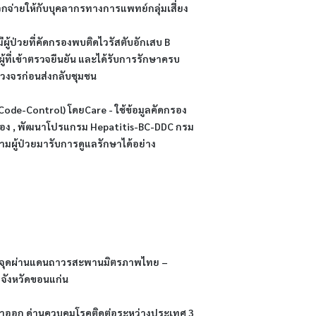
แจกจ่ายให้กับบุคลากรทางการแพทย์กลุ่มเสี่ยง
ีผู้ป่วยที่คัดกรองพบติดไวรัสตับอักเสบ B 
้ที่เข้าตรวจยืนยัน และได้รับการรักษาครบ
บวงจรก่อนส่งกลับชุมชน
de-Control) โดยCare - ใช้ข้อมูลคัดกรอง
เนื่อง , พัฒนาโปรแกรม Hepatitis-BC-DDC กรม
ามผู้ป่วยมารับการดูแลรักษาได้อย่าง
้แก่ จุดผ่านแดนถาวรสะพานมิตรภาพไทย – 
 จังหวัดขอนแก่น
าออก ด่านควบคุมโรคติดต่อระหว่างประเทศ 3 