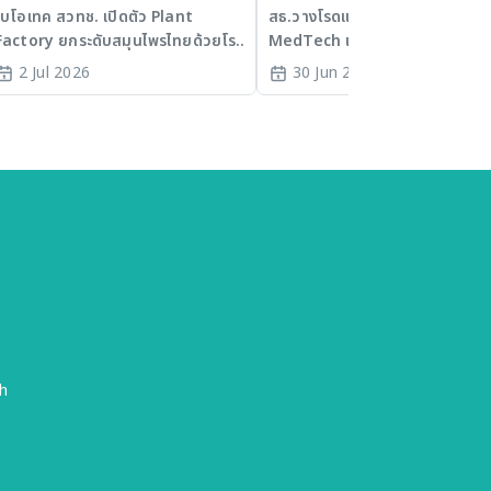
ด้วยโรงเรือนอัจฉริยะ
Hub มุ่งสร้างเทคโนโลยีสุขภ
ไบโอเทค สวทช. เปิดตัว Plant
สธ.วางโรดแมปดันไทยสู่ศูนย์กลา
Factory ยกระดับสมุนไพรไทยด้วยโรง
MedTech และ Bio-Hub มุ่งสร้า
ระดับโลก
เรือนอัจฉริยะ
เทคโนโลยีสุขภาพระดับโลก
2 Jul 2026
30 Jun 2026
h