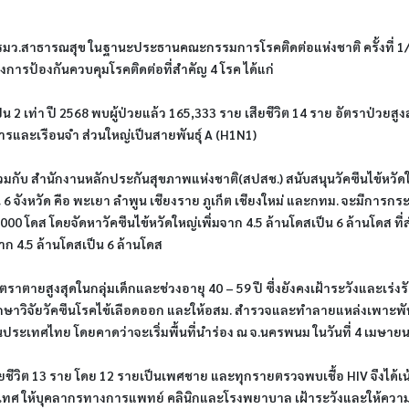
รมว.สาธารณสุข ในฐานะประธานคณะกรรมการโรคติดต่อแห่งชาติ ครั้งที่ 1/2
รป้องกันควบคุมโรคติดต่อที่สำคัญ 4 โรค ได้แก่
นเป็น 2 เท่า ปี 2568 พบผู้ป่วยแล้ว 165,333 ราย เสียชีวิต 14 ราย อัตราป่วยสูง
รและเรือนจำ ส่วนใหญ่เป็นสายพันธุ์ A (H1N1)
มกับ สำนักงานหลักประกันสุขภาพแห่งชาติ(สปสช.) สนับสนุนวัคซีนไข้หวัดให
น 6 จังหวัด คือ พะเยา ลำพูน เชียงราย ภูเก็ต เชียงใหม่ และกทม. จะมีการกระจ
000 โดส โดยจัดหาวัคซีนไข้หวัดใหญ่เพิ่มจาก 4.5 ล้านโดสเป็น 6 ล้านโดส ที่
จาก 4.5 ล้านโดสเป็น 6 ล้านโดส
อัตราตายสูงสุดในกลุ่มเด็กและช่วงอายุ 40 – 59 ปี ซึ่งยังคงเฝ้าระวังและเร่
ึกษาวิจัยวัคซีนโรคไข้เลือดออก และให้อสม. สำรวจและทำลายแหล่งเพาะพัน
ระเทศไทย โดยคาดว่าจะเริ่มพื้นที่นำร่อง ณ จ.นครพนม ในวันที่ 4 เมษาย
ยชีวิต 13 ราย โดย 12 รายเป็นเพศชาย และทุกรายตรวจพบเชื้อ HIV จึงได้เน้น
ทศ ให้บุคลากรทางการแพทย์ คลินิกและโรงพยาบาล เฝ้าระวังและให้ความรู้