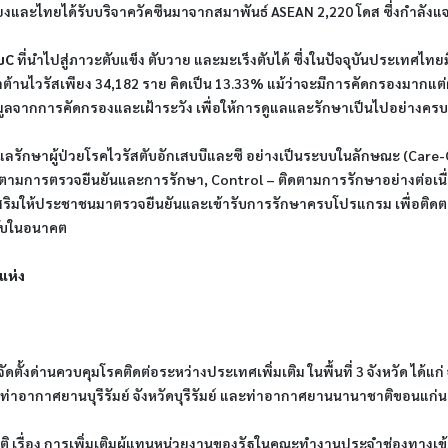
เสี่ยงและไทยได้รับบริจาควัคซีนมาจากสมาพันธ์ ASEAN 2,220 โดส ซึ่งกำลัง
บC
 ที่นำไปสู่ภาวะตับแข็ง ตับวาย และมะเร็งตับได้ ซึ่งในปัจจุบันประเทศไทยม
้านไวรัสเพียง 34,182 ราย คิดเป็น 13.33% แม้ว่าจะมีการคัดกรองมากแต่ผู
มูลจากการคัดกรองและเฝ้าระวัง เพื่อให้การดูแลและรักษาเป็นไปอย่างคร
ษาผู้ป่วยโรคไวรัสตับอักเสบบีและซี อย่างเป็นระบบในลักษณะ (Care-Co
ิทัลติดตามการตรวจยืนยันและการรักษา, Control – ติดตามการรักษาอย่างต่อ
่งเสริมให้ประชาชนมาตรวจยืนยันและเข้ารับการรักษาครบโปรแกรม เพื่อติดต
ตับในอนาคต
แห่ง
ตั้งด่านควบคุมโรคติดต่อระหว่างประเทศเพิ่มเติม ในพื้นที่ 3 จังหวัด ได
้ว ท่าอากาศยานบุรีรัมย์ จังหวัดบุรีรัมย์ และท่าอากาศยานนานาชาติขอนแก่น
 เรื่อง การเพิ่มเติมผู้แทนหน่วยงานของรัฐในคณะทำงานประจำช่องทางเข้