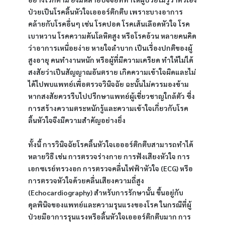
ป่วยเป็นโรคลิ้นหัวใจเอออร์ติกตีบ เพราะบางอาการ
คล้ายกับโรคอื่นๆ เช่น โรคปอด โรคเส้นเลือดหัวใจ โรค
เบาหวาน โรคความดันโลหิตสูง หรือโรคอ้วน หลายคนคิด
ว่าอาการเหนื่อยง่าย หายใจลำบาก เป็นเรื่องปกติของผู้
สูงอายุ คนทำงานหนัก หรือผู้ที่มีความเครียด ทำให้ไม่ได้
สงสัยว่าเป็นสัญญาณอันตราย เกิดความเข้าใจผิดและไม่
ได้ไปพบแพทย์เพื่อตรวจวินิจฉัย ฉะนั้นไม่ควรมองข้าม 
หากสงสัยควรรีบไปปรึกษาแพทย์ผู้เชี่ยวชาญใกล้ตัว ซึ่ง
การสร้างความตระหนักรู้และความเข้าใจเกี่ยวกับโรค
ลิ้นหัวใจจึงมีความสำคัญอย่างยิ่ง
ทั้งนี้ การวินิจฉัยโรคลิ้นหัวใจเอออร์ติกตีบสามารถทำได้
หลายวิธี เช่น การตรวจร่างกาย การฟังเสียงหัวใจ การ
เอกซเรย์ทรวงอก การตรวจคลื่นไฟฟ้าหัวใจ (ECG) หรือ
การตรวจหัวใจด้วยคลื่นเสียงความถี่สูง 
(Echocardiography) สำหรับการรักษานั้น ขึ้นอยู่กับ
ดุลพินิจของแพทย์และความรุนแรงของโรค ในกรณีที่ผู้
ป่วยมีอาการรุนแรงหรือลิ้นหัวใจเอออร์ติกตีบมาก การ