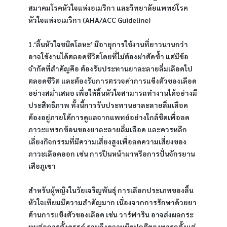
สมาคมโรคหัวใจแห่งอเมริกา และวิทยาลัยแพทย์โรค
หัวใจแห่งอเมริกา (AHA/ACC Guideline)
1.‘ลิ้นหัวใจชนิดโลหะ’ มีอายุการใช้งานที่ยาวนานกว่า 
อาจใช้งานได้ตลอดชีวิตโดยที่ไม่ต้องผ่าตัดซ้ำ แต่มีข้อ
จำกัดที่สำคัญคือ ต้องรับประทานยาละลายลิ่มเลือดไป
ตลอดชีวิต และต้องรับการตรวจค่าการแข็งตัวของเลือด
อย่างสม่ำเสมอ เพื่อให้ลิ้นหัวใจสามารถทำงานได้อย่างมี
ประสิทธิภาพ ทั้งนี้การรับประทานยาละลายลิ่มเลือด
ต้องอยู่ภายใต้การดูแลจากแพทย์อย่างใกล้ชิดเพื่อลด
ภาวะแทรกซ้อนของยาละลายลิ่มเลือด และควรหลีก
เลี่ยงกิจกรรมที่มีความเสี่ยงสูงเพื่อลดความเสี่ยงของ
ภาวะเลือดออก เช่น การปีนหน้าผาหรือการปั่นจักรยาน
เสือภูเขา
สำหรับผู้หญิงในวัยเจริญพันธุ์ การเลือกประเภทของลิ้น
หัวใจเทียมมีความสำคัญมาก เนื่องจากการรักษาด้วยยา
ต้านการแข็งตัวของเลือด เช่น วาร์ฟาริน อาจส่งผลกระ
ทบต่อการตั้งครรภ์ รวมถึงความผิดปกติของทารกตั้งแต่