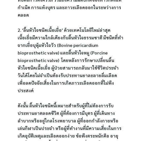
กำเนิด การแท้งบุตร และภาวะเลือดออกในระหว่างการ
คลอด
2. ‘ลิ้นหัวใจชนิดเนื้อเยื่อ’ ด้วยเทคโนโลยีใหม่ล่าสุด 
เนื้อเยื่อมีความใกล้เคียงกับลิ้นหัวใจธรรมชาติ มีชนิดที่ทำ
จากเยื่อบุหุ้มหัวใจวัว (Bovine pericardium 
bioprosthetic valve) และลิ้นหัวใจหมู (Porcine 
bioprosthetic valve)  โดยหลังการรักษาเปลี่ยนลิ้น
หัวใจชนิดเนื้อเยื่อ ผู้ป่วยสามารถกลับมาใช้ชีวิตประจำ
วันได้โดยไม่จำเป็นต้องรับประทานยาละลายลิ่มเลือด 
เพื่อลดปัจจัยเสี่ยงในการเกิดภาวะเลือดออกที่ไม่พึง
ประสงค์
ดังนั้น ลิ้นหัวใจชนิดนี้เหมาะสำหรับผู้ที่ไม่ต้องการรับ
ประทานยาตลอดชีวิต ผู้ที่ต้องการมีบุตร ผู้ที่เดินทาง
ลำบากหรืออยู่ไกลโรงพยาบาล ผู้ที่ออกกำลังกายหรือ
เล่นกีฬาเป็นประจำ หรือผู้ที่ทำงานที่มีความเสี่ยงในการ
เกิดอุบัติเหตุและเลือดออกง่าย ข้อพึงตระหนักคือ อายุ