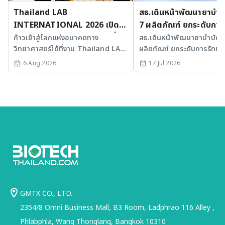
Thailand LAB
สธ.เดินหน้าพัฒนายาบำบัด
INTERNATIONAL 2026 เปิด
7 ผลิตภัณฑ์ ยกระดับการ
เวที AI รวม 3 งานใหญ่ ขับเคลื่อน
มะเร็งและ SLE
ก้าวเข้าสู่โลกแห่งอนาคตทาง
สธ.เดินหน้าพัฒนายาบำบัดขั้
วิทยาศาสตร์ได้ที่งาน Thailand LAB
ผลิตภัณฑ์ ยกระดับการรักษาม
ไทยสู่ศูนย์กลางนวัตกรรมอาเซียน
INTERNATIONAL 2026
SLE พร้อมเร่ง Medical AI
6 Aug 2026
17 Jul 2026
ประเทศไทย
GMTX CO., LTD.
2354/8 Omni Business Mall, B3 Room, Ladphrao 116 Alley ,
Phlabphla, Wang Thonglang, Bangkok 10310