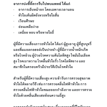
อาการบ่งชี้ที่ควรรีบไปพบแพทย์ ได้แก่
·      อาการเจ็บหน้าอก โดยเฉพาะเวลานอน
·      หัวใจเต้นผิดจังหวะหรือใจสั่น
·      เวียนศีรษะ
·      อ่อนเพลียง่าย
·      เหนื่อย หอบ หรือหายใจถี่
ผู้ที่มีความเสี่ยงภาวะหัวใจโต ได้แก่ ผู้สูงอายุ ผู้ที่สูบบุหรี่
และดื่มแอลกอฮอล์เป็นประจำ ผู้ที่มีภาวะน้ำหนักเกิด 
หรือโรคอ้วน ผู้ป่วยโรคความดันโลหิตสูง ไขมันในเลือด
สูง โรคเบาหวาน โรคลิ้นหัวใจรั่ว โรคโลหิตจาง และ
สมาชิกในครอบครัวมีประวัติเป็นโรคหัวใจ
สำหรับผู้ที่มีความเสี่ยงสูง ควรเข้ารับการตรวจสุขภาพ
หัวใจได้หลายวิธี เช่น การตรวจคลื่นไฟฟ้าหัวใจ การ
ตรวจคลื่นไฟฟ้าหัวใจขณะออกกำลังกาย และการตรวจ
หัวใจด้วยคลื่นเสียงสะท้อนความถี่สูง 
การออกกำลังกายสม่ำเสมอ เลี่ยงอาหารที่มีไขมันและ