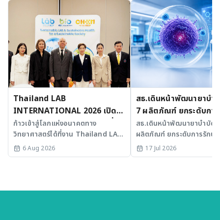
Thailand LAB
สธ.เดินหน้าพัฒนายาบำบัด
INTERNATIONAL 2026 เปิด
7 ผลิตภัณฑ์ ยกระดับการ
เวที AI รวม 3 งานใหญ่ ขับเคลื่อน
มะเร็งและ SLE
ก้าวเข้าสู่โลกแห่งอนาคตทาง
สธ.เดินหน้าพัฒนายาบำบัดขั้
วิทยาศาสตร์ได้ที่งาน Thailand LAB
ผลิตภัณฑ์ ยกระดับการรักษาม
ไทยสู่ศูนย์กลางนวัตกรรมอาเซียน
INTERNATIONAL 2026
SLE พร้อมเร่ง Medical AI
6 Aug 2026
17 Jul 2026
ประเทศไทย