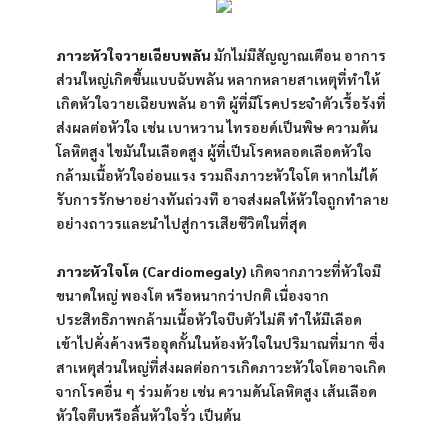
ภาวะหัวใจวายเฉียบพลัน
 มักไม่มีสัญญาณเตือน อาการ
ส่วนใหญ่เกิดขึ้นแบบฉับพลัน หลากหลายสาเหตุที่ทำให้
เกิดหัวใจวายเฉียบพลัน อาทิ ผู้ที่มีโรคประจำตัวเรื้อรังที่
ส่งผลต่อหัวใจ เช่น เบาหวาน ไทรอยด์เป็นพิษ ความดัน
โลหิตสูง ไขมันในเลือดสูง ผู้ที่เป็นโรคหลอดเลือดหัวใจ 
กล้ามเนื้อหัวใจอ่อนแรง รวมถึงภาวะหัวใจโต หากไม่ได้
รับการรักษาอย่างทันถ่วงที อาจส่งผลให้หัวใจถูกทำลาย
อย่างถาวรและนำไปสู่การเสียชีวิตในที่สุด
ภาวะหัวใจโต (Cardiomegaly)
 เกิดจากภาวะที่หัวใจมี
ขนาดใหญ่ พองโต หรือหนากว่าปกติ เนื่องจาก
ประสิทธิภาพกล้ามเนื้อหัวใจบีบตัวไม่ดี ทำให้มีเลือด
เข้าไปคั่งค้างหรืออุดกั้นในห้องหัวใจในปริมาณที่มาก ซึ่ง
สาเหตุส่วนใหญ่ที่ส่งผลต่อการเกิดภาวะหัวใจโตอาจเกิด
จากโรคอื่น ๆ ร่วมด้วย เช่น ความดันโลหิตสูง เส้นเลือด
หัวใจตีบหรือลิ้นหัวใจรั่ว เป็นต้น