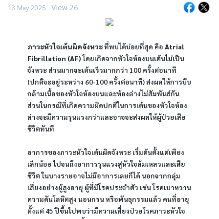
View 26
13 May 2025
ภาวะหัวใจเต้นผิดจังหวะ
 ที่พบได้บ่อยที่สุด คือ 
Atrial 
Fibrillation (AF) 
โดยเกิดจากหัวใจห้องบนเต้นไม่เป็น
จังหวะ ส่วนมากจะเต้นเร็วมากกว่า 100 ครั้งต่อนาที
(ปกติจะอยู่ระหว่าง 60-100 ครั้งต่อนาที) ส่งผลให้การบีบ
กล้ามเนื้อของหัวใจห้องบนและห้องล่างไม่สัมพันธ์กัน 
ส่วนในกรณีที่เกิดความผิดปกติในการเต้นของหัวใจห้อง
ล่างจะมีความรุนแรงกว่าและอาจจะส่งผลให้ผู้ป่วยเสีย
ชีวิตทันที
อาการของภาวะหัวใจเต้นผิดจังหวะ เริ่มต้นตั้งแต่เพียง
เล็กน้อย ไปจนถึงอาการรุนแรงสู่หัวใจล้มเหลวและเสีย
ชีวิต ในบางรายอาจไม่มีอาการเลยก็ได้ นอกจากกลุ่ม
เสี่ยงอย่างผู้สูงอายุ ผู้ที่มีโรคประจำตัว เช่น โรคเบาหวาน 
ความดันโลหิตสูง นอนกรน หรือพันธุกรรมแล้ว คนที่อายุ
ตั้งแต่ 45 ปีขึ้นไปพบว่ามีความเสี่ยงป่วยโรคภาวะหัวใจ