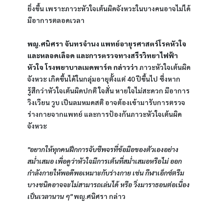
ยิ่งขึ้น เพราะภาวะหัวใจเต้นผิดจังหวะในบางคนอาจไม่ได้
มีอาการตลอดเวลา 
พญ.ศนิศรา จันทรจำนง แพทย์อายุรศาสตร์โรคหัวใจ
และหลอดเลือด และการตรวจทางสรีรวิทยาไฟฟ้า
หัวใจ โรงพยาบาลเมดพาร์ค กล่าวว่า 
ภาวะหัวใจเต้นผิด
จังหวะ เกิดขึ้นได้ในกลุ่มอายุตั้งแต่ 40 ปีขึ้นไป ซึ่งหาก
รู้สึกว่าหัวใจเต้นผิดปกติ ใจสั่น หายใจไม่สะดวก มีอาการ
วิงเวียน วูบ เป็นลมหมดสติ อาจต้องเข้ามารับการตรวจ
ร่างกายจากแพทย์ และการป้องกันภาวะหัวใจเต้นผิด
จังหวะ
"อยากให้ทุกคนฝึกการจับชีพจรที่ข้อมือของตัวเองอย่าง
สม่ำเสมอ เพื่อดูว่าหัวใจมีการเต้นที่สม่ำเสมอหรือไม่ ออก
กำลังกายให้พอดีพอเหมาะกับร่างกาย เช่น กีฬาเอ็กซ์ตรีม
บางชนิดอาจจะไม่สามารถเล่นได้ หรือ วิ่งมาราธอนต่อเนื่อง
เป็นเวลานาน ๆ" 
พญ.ศนิศรา กล่าว