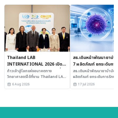
Thailand LAB
สธ.เดินหน้าพัฒนายาบำบัด
INTERNATIONAL 2026 เปิด
7 ผลิตภัณฑ์ ยกระดับการ
เวที AI รวม 3 งานใหญ่ ขับเคลื่อน
มะเร็งและ SLE
ก้าวเข้าสู่โลกแห่งอนาคตทาง
สธ.เดินหน้าพัฒนายาบำบัดขั้
วิทยาศาสตร์ได้ที่งาน Thailand LAB
ผลิตภัณฑ์ ยกระดับการรักษาม
ไทยสู่ศูนย์กลางนวัตกรรมอาเซียน
INTERNATIONAL 2026
SLE พร้อมเร่ง Medical AI
6 Aug 2026
17 Jul 2026
ประเทศไทย