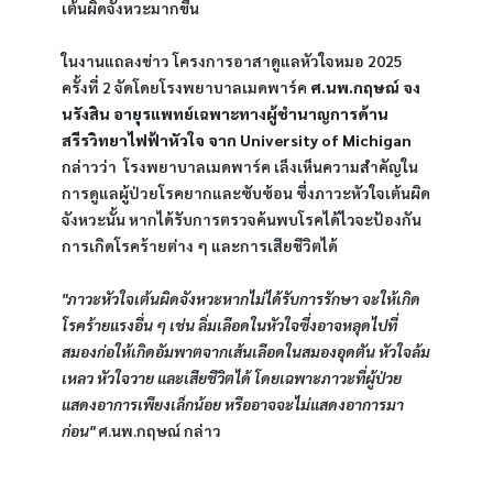
เต้นผิดจังหวะมากขึ้น
ในงานแถลงข่าว โครงการอาสาดูแลหัวใจหมอ 2025 
ครั้งที่ 2 จัดโดยโรงพยาบาลเมดพาร์ค 
ศ.นพ.กฤษณ์ จง
นรังสิน อายุรแพทย์เฉพาะทางผู้ชำนาญการด้าน
สรีรวิทยาไฟฟ้าหัวใจ จาก University of Michigan
กล่าวว่า  โรงพยาบาลเมดพาร์ค เล็งเห็นความสำคัญใน
การดูแลผู้ป่วยโรคยากและซับซ้อน ซึ่งภาวะหัวใจเต้นผิด
จังหวะนั้น หากได้รับการตรวจค้นพบโรคได้ไวจะป้องกัน
การเกิดโรคร้ายต่าง ๆ และการเสียชีวิตได้
"ภาวะหัวใจเต้นผิดจังหวะหากไม่ได้รับการรักษา จะให้เกิด
โรคร้ายแรงอื่น ๆ เช่น ลิ่มเลือดในหัวใจซึ่งอาจหลุดไปที่
สมองก่อให้เกิดอัมพาตจากเส้นเลือดในสมองอุดตัน หัวใจล้ม
เหลว หัวใจวาย และเสียชีวิตได้ โดยเฉพาะภาวะที่ผู้ป่วย
แสดงอาการเพียงเล็กน้อย หรืออาจจะไม่แสดงอาการมา
ก่อน" 
ศ.นพ.กฤษณ์ กล่าว