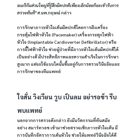
อเมริกันส่วนใหญ่ที่รู้สึกผิดปกติเพียงเล็กน้อยก็จะเข้ารับการ
ตรวจทันที" 
ศ.นพ.กฤษณ์ กล่าว 
การรักษาภาวะหัวใจเต้นผิดปกติโดยการฝังเครื่อง
กระตุ้นไฟฟ้าหัวใจ (Pacemaker) เครื่องกระตุกไฟฟ้า
หัวใจ (Implantable Cardioverter Defibrillator) หรือ
การจี้ไฟฟ้าหัวใจ ช่วยผู้ป่วยที่มีภาวะหัวใจเต้นผิดปกติได้
เป็นอย่างดี มีประสิทธิภาพและความสำเร็จในการรักษา
สูงมาก แต่จะใช้แบบใดนั้นขึ้นอยู่กับการตรวจวินิจฉัยและ
การรักษาของทีมแพทย์
ใจสั่น วิงเวียน วูบ เป็นลม อย่ารอช้า รีบ
พบแพทย์
นอกจากการตรวจดังกล่าว ยังมีนวัตกรรมที่ทันสมัย
อย่าง สมาร์ทวอช เข้ามาช่วยตรวจเช็กภาวะหัวใจเต้น มี
การบันทึกอัตราการเต้นหัวใจ ช่วยให้แพทย์วินิจฉัยได้ดี