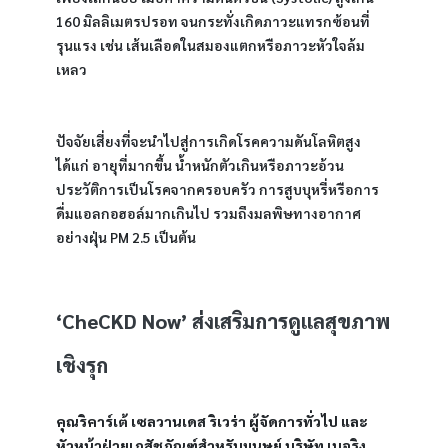
160 มิลลิเมตรปรอท จนกระทั่งเกิดภาวะแทรกซ้อนที่
รุนแรง เช่น เส้นเลือดในสมองแตกหรือภาวะหัวใจล้ม
เหลว
ปัจจัยเสี่ยงที่จะนำไปสู่การเกิดโรคความดันโลหิตสูง 
ได้แก่ อายุที่มากขึ้น น้ำหนักตัวเกินหรือภาวะอ้วน 
ประวัติการเป็นโรคจากครอบครัว การสูบบุหรี่หรือการ
ดื่มแอลกอฮอล์มากเกินไป รวมถึงมลพิษทางอากาศ
อย่างฝุ่น PM 2.5 เป็นต้น
‘CheCKD Now’ ส่งเสริมการดูแลสุขภาพ
เชิงรุก
คุณริคาร์เต้ เซลวานเดส ริเวร่า ผู้จัดการทั่วไป และ
หัวหน้าฝ่ายเภสัชภัณฑ์สำหรับมนุษย์ บริษัท เบอริง