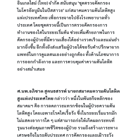
อินเกลไฮม์ (ไทย) จำกัด สนับสนุน ‘ชุดตรวจคัดกรอง
ไมโครอัลบูมินในปัสสาวะ’ แก่สมาคมความดันโลหิตสูง
แห่งประเทศไทย เพื่อกระจายไปยังโรงพยาบาลทั่ว
ประเทศ โดยชุดตรวจนี้เป็นการตรวจคัดกรองการ
ทำงานของไตในระยะเริ่มต้น ช่วยเพิ่มศักยภาพในการ
คัดกรองผู้ป่วยที่มีความเสี่ยงได้อย่างรวดเร็วและแม่นยำ
มากยิ่งขึ้น อีกทั้งยังส่งเสริมผู้ป่วยได้ขอรับคำปรึกษาจาก
แพทย์ในการดูแลตนเองอย่างถูกต้อง ทั้งด้านโภชนาการ 
การออกกำลังกาย และการควบคุมค่าความดันโลหิต
อย่างสม่ำเสมอ
ศ.นพ.อภิชาต สุคนธสรรพ์ นายกสมาคมความดันโลหิต
สูงแห่งประเทศไทย
 กล่าวว่า หนึ่งในพันธกิจหลักของ
สมาคมฯ คือ การลดภาวะแทรกซ้อนในผู้ป่วยความดัน
โลหิตสูง โดยเฉพาะโรคไตเรื้อรัง ซึ่งในระยะเริ่มแรกมัก
ไม่แสดงอาการใด ๆ แต่สามารถก่อให้เกิดผลกระทบที่
รุนแรงต่อคุณภาพชีวิตของผู้ป่วย รวมถึงสร้างภาระทาง
เศรษฐกิจในระดับประเทศ การคัดกรองและเฝ้าระวัง