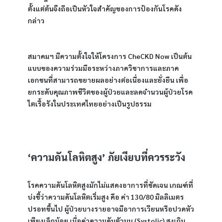
ตั้งแต่ต้นจึงถือเป็นหัวใจสำคัญของการป้องกันโรคดัง
กล่าว
สมาคมฯ มีความตั้งใจให้โครงการ CheCKD Now เป็นต้น
แบบของความร่วมมือระหว่างภาควิชาการและภาค
เอกชนที่สามารถขยายผลอย่างต่อเนื่องและยั่งยืน เพื่อ
ยกระดับคุณภาพชีวิตของผู้ป่วยและลดจำนวนผู้ป่วยโรค
ไตเรื้อรังในประเทศไทยอย่างเป็นรูปธรรม
‘ความดันโลหิตสูง’ ภัยเงียบที่ควรระวัง
โรคความดันโลหิตสูงมักไม่แสดงอาการที่ชัดเจน เกณฑ์ที่
บ่งชี้ว่าความดันโลหิตเริ่มสูง คือ ค่า 130/80 มิลลิเมตร
ปรอทขึ้นไป ผู้ป่วยบางรายอาจมีอาการเวียนหรือปวดหัว
เพียงเล็กน้อย เมื่อค่าความดันตัวบน (Systolic) สูงเกิน 