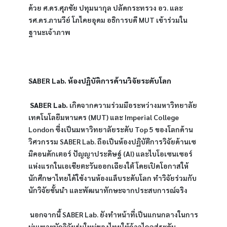
ด้วย ศ.ดร.ศุภชัย ปทุมนากุล ปลัดกระทรวง อว. และ 
รศ.ดร.ภานวีย์ โภไคยอุดม อธิการบดี MUT เข้าร่วมใน
ฐานะเจ้าภาพ
SABER Lab. ห้องปฏิบัติการด้านวิจัยระดับโลก
 SABER Lab.
 เกิดจากความร่วมมือระหว่างมหาวิทยาลัย
เทคโนโลยีมหานคร (MUT) และ Imperial College 
London ซึ่งเป็นมหาวิทยาลัยระดับ Top 5 ของโลกด้าน
วิศวกรรม SABER Lab. ถือเป็นห้องปฏิบัติการวิจัยด้านเซ
มิคอนดักเตอร์ ปัญญาประดิษฐ์ (AI) และไบโอเซนเซอร์ 
แห่งแรกในเอเชียตะวันออกเฉียงใต้ โดยเปิดโอกาสให้
นักศึกษาไทยได้ใช้งานห้องแล็บระดับโลก ทำวิจัยร่วมกับ
นักวิจัยชั้นนำ และพัฒนาทักษะจากประสบการณ์จริง
 นอกจากนี้ SABER Lab. ยังทำหน้าที่เป็นแกนกลางในการ
บ่มเพาะนักวิจัยรุ่นใหม่ของไทยให้ก้าวไกลสู่ระดับ