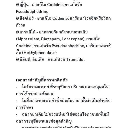
Ø ญี่ปุ่น - ยาแก้ไอ Codeine, ยาแก้หวัด 
Pseudoephedrine
Ø สิงคโปร์ - ยาแก้ไอ Codeine, ยารักษาโรคจิตหรือวิตก
กังวล
Ø เกาหลีใต้ - ยาคลายวิตกกังวล/นอนหลับ 
(Alprazolam, Diazepam, Lorazepam), ยาแก้ไอ 
Codeine, ยาแก้หวัด Pseudoephedrine, ยารักษาสมาธิ
สั้น (Methylphenidate)
Ø อียิปต์, อินเดีย - ยาแก้ปวด Tramadol
เอกสารสำคัญที่ควรพกติดตัว
·      ใบรับรองแพทย์ ที่ระบุชื่อยา ปริมาณ และเหตุผลใน
การใช้ยาอย่างชัดเจน
·      ใบสั่งยาจากแพทย์ เพื่อยืนยันว่ายานั้นจำเป็นสำหรับ
การรักษา
·      ฉลากยาเดิม ไม่ควรแบ่งยาใส่ซองหรือภาชนะที่ไม่มี
ฉลากระบุชื่อยาและข้อมูลสำคัญ
·      การขออนุญาตล่วงหน้า (ถ้าจำเป็น) บางประเทศ เช่น 