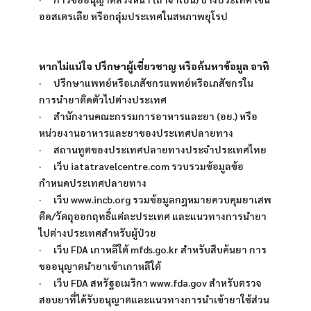
ออสเตรเลีย หรือกลุ่มประเทศในสหภาพยุโรป
หากไม่แน่ใจ ปรึกษาผู้เชี่ยวชาญ หรือค้นหาข้อมูล อาทิ
·      ปรึกษาแพทย์หรือเภสัชกรแพทย์หรือเภสัชกรใน
การนำยาติดตัวไปต่างประเทศ
·      สำนักงานคณะกรรมการอาหารและยา (อย.) หรือ 
หน่วยงานอาหารและยาของประเทศปลายทาง
·      สถานทูตของประเทศปลายทางประจำประเทศไทย
·      เว็บ iatatravelcentre.com รวบรวมข้อมูลข้อ
กำหนดประเทศปลายทาง 
·      เว็บ www.incb.org รวมข้อมูลกฎหมายควบคุมยาเสพ
ติด/วัตถุออกฤทธิ์แต่ละประเทศ และแนวทางการนำยา
ไปต่างประเทศสำหรับผู้ป่วย
·      เว็บ FDA เกาหลีใต้ mfds.go.kr สำหรับสืบค้นยา การ
ขออนุญาตนำยาเข้าเกาหลีใต้
·      เว็บ FDA สหรัฐอเมริกา www.fda.gov สำหรับตรวจ
สอบยาที่ได้รับอนุญาตและแนวทางการนำเข้ายาใช้ส่วน