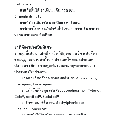
Cetirizine
·      ยาแก้คลื่นไส้ อาเจียน แก้เมารถ เช่น 
Dimenhydrinate
·      ยาแก้ท้องเสีย เช่น ผงเกลือแร่ คาร์บอน
·      ยารักษาโรคประจำตัวทั่วไป เช่น ยาความดัน ยาเบา
หวาน ยาละลายลิ่มเลือด
ยาที่ต้องระวังเป็นพิเศษ 
ยากลุ่มที่เป็น ยาเสพติด หรือ วัตถุออกฤทธิ์ จำเป็นต้อง
ขออนุญาตล่วงหน้าทั้งจากประเทศไทยและประเทศ
ปลายทาง มีการควบคุมเข้มงวดตามกฎหมายระหว่าง
ประเทศ ตัวอย่างเช่น
·        ยาคลายวิตกกังวล ยานอนหลับ เช่น Alprazolam, 
Diazepam, Lorazepam
·        ยาแก้หวัดคัดจมูก เช่น Pseudoephedrine - Tylenol 
Cold®, Actifed®, Sudafed®
·        ยารักษาสมาธิสั้น เช่น Methylphenidate - 
Ritalin®, Concerta®
·        ยาเสพติดให้โทษในประเภท 2 เช่น มอร์ฟีน