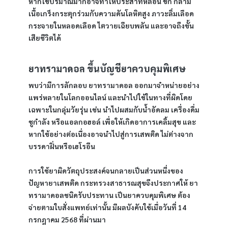
หากใช้ปริมาณมากอาจทำให้ประสาทหลอน ชัก กล้าม
เนื้อเกร็งกระตุกร่วมกับความดันโลหิตสูง ภาวะลิ่มเลือด
กระจายในหลอดเลือด ไตวายเฉียบพลัน และอาจถึงขั้น
เสียชีวิตได้
ยาทรามาดอล ขึ้นบัญชียาควบคุมพิเศษ
พบว่ามีการลักลอบ ยาทรามาดอล ออกมาจำหน่ายอย่าง
แพร่หลายในโลกออนไลน์ และนำไปใช้ในทางที่ผิดโดย
เฉพาะในกลุ่มวัยรุ่น เช่น นำไปผสมกับน้ำอัดลม เครื่องดื่ม
ชูกำลัง หรือแอลกอฮอล์ เพื่อให้เกิดอาการเคลิ้มสุข และ
หากใช้อย่างต่อเนื่องอาจนำไปสู่การเสพติด ไม่ต่างจาก
บรรดาฝิ่นหรือเฮโรอีน
การใช้ยาผิดวัตถุประสงค์จนกลายเป็นส่วนหนึ่งของ
ปัญหายาเสพติด กระทรวงสาธารณสุขจึงประกาศให้ ยา
ทรามาดอลชนิดรับประทาน เป็นยาควบคุมพิเศษ ต้อง
จ่ายตามใบสั่งแพทย์เท่านั้น มีผลบังคับใช้เมื่อวันที่ 14 
กรกฎาคม 2568 ที่ผ่านมา