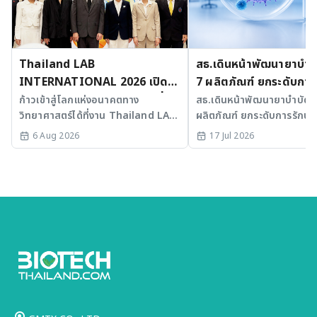
Thailand LAB
สธ.เดินหน้าพัฒนายาบำบัด
INTERNATIONAL 2026 เปิด
7 ผลิตภัณฑ์ ยกระดับการ
เวที AI รวม 3 งานใหญ่ ขับเคลื่อน
มะเร็งและ SLE
ก้าวเข้าสู่โลกแห่งอนาคตทาง
สธ.เดินหน้าพัฒนายาบำบัดขั้
วิทยาศาสตร์ได้ที่งาน Thailand LAB
ผลิตภัณฑ์ ยกระดับการรักษาม
ไทยสู่ศูนย์กลางนวัตกรรมอาเซียน
INTERNATIONAL 2026
SLE พร้อมเร่ง Medical AI
6 Aug 2026
17 Jul 2026
ประเทศไทย