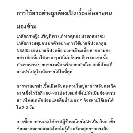
การใช้ยาอย่างถูกต้องเป็นเรื่องที่หลายคน
มองข้าม
เภสัชกรหญิง เพ็ญทิพา แก้วเกตุทอง นายกสมาคม
เภสัชกรรมชุมชน ยกตัวอย่างการใช้ยาแก้ปวดกลุ่ม 
NSAIDs เช่น ยาแก้ปวดข้อ ปวดกล้ามเนื้อ หากทานยา
อย่างต่อเนื่องไปนาน ๆ แต่ไม่ปรับพฤติกรรม เช่น นั่ง
ทำงานนาน ๆ ยกของหนัก หรือออกกำลังกายหักโหม ก็
อาจนำไปสู่โรคไตวายได้ในที่สุด
การทานยาฆ่าเชื้อเมื่อเจ็บคอ ส่วนใหญ่อาการเจ็บคอเกิด
จากเชื้อไวรัสถึง 80-90 เปอร์เซนต์ ซึ่งไม่จำเป็นต้องทาน
ยา เพียงแค่พักผ่อนและดื่มน้ำเยอะ ๆ ก็จะหายได้เองได้
ใน 2-3 วัน 
การซื้อยาทานเอง ใช้ยาปฏิชีวนะโดยไม่จำเป็น กินยาซ้ำ
ซ้อนจากหลายแหล่งโดยไม่รู้ตัว หรือหยุดยากลางคัน 