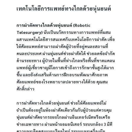
เทคโนโลยีการแพทย์ทางไกลด้วยหุ่นยนต์
การผ่าตัดทางไกลด้วยหุ่นยนต์ (Robotic 
Telesurgery)
 นับเป็นนวัตกรรมทางการแพทย์ที่ผสม
ผสานเทคโนโลยีสารสนเทศกับเทคโนโลยีการผ่าตัด เพื่อ
ให้ศัลยแพทย์สามารถผ่าตัดผู้ป่วยที่อยู่คนละสถานที่ 
คนละประเทศ ผ่านหุ่นยนต์ช่วยผ่าตัดได้ ช่วยลดข้อจำกัด
ด้านระยะทาง ผู้ป่วยในพื้นที่ห่างไกลหรือพื้นที่ขาดแคลน
แพทย์ผู้เชี่ยวชาญมีโอกาสเข้าถึงการรักษาขั้นสูงได้มาก
ขึ้น และยังส่งเสริมด้านการฝึกอบรมพัฒนาศักยภาพ
ศัลยแพทย์ของโรงพยาบาลปลายทางได้ด้วย คุณสม
ศักดิ์กล่าว
การผ่าตัดทางไกลด้วยหุ่นยนต์ ช่วยให้ศัลยแพทย์ไม่
จำเป็นต้องอยู่ในห้องผ่าตัดเดียวกันกับผู้ป่วยแต่ควบคุม
หุ่นยนต์ผ่าตัดจากระยะไกลผ่านอินเทอร์เน็ตหรือเครือ
ข่ายเฉพาะทาง ผ่านหน้าจอมอนิเตอร์ ระบบกล้อง 3 มิติ 
ความละเอียดสูงแบบเรียลไทม์ ระบบและเครื่องมือ