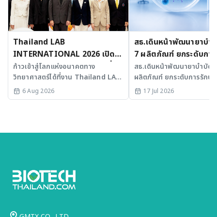
Thailand LAB
สธ.เดินหน้าพัฒนายาบำบัด
INTERNATIONAL 2026 เปิด
7 ผลิตภัณฑ์ ยกระดับการ
เวที AI รวม 3 งานใหญ่ ขับเคลื่อน
มะเร็งและ SLE
ก้าวเข้าสู่โลกแห่งอนาคตทาง
สธ.เดินหน้าพัฒนายาบำบัดขั้
วิทยาศาสตร์ได้ที่งาน Thailand LAB
ผลิตภัณฑ์ ยกระดับการรักษาม
ไทยสู่ศูนย์กลางนวัตกรรมอาเซียน
INTERNATIONAL 2026
SLE พร้อมเร่ง Medical AI
6 Aug 2026
17 Jul 2026
ประเทศไทย
GMTX CO., LTD.