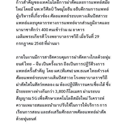
ก้าวสำคัญของเทคโนโลยีการผ่าตัดและการแพทย์สมัย
ใหม่ โดยมี นพ.ทวีศิลป์ วิษณุโยธิน อธิบดีกรมการแพทย์ 
ผู้บริหารที่เกี่ยวข้อง ศัลยแพทย์ระบบทางเดินปัสสาวะ 
แพทย์และบุคลากรทางการแพทย์จากส่วนภูมิภาคและ
นานาชาติกว่า 400 คนเข้าร่วม ณ อาคาร
เฉลิมพระเกียรติ โรงพยาบาลราชวิถี เมื่อวันที่ 29 
กรกฎาคม 2568 ที่ผ่านมา
ภายในงานมีการสาธิตควบคุมการผ่าตัดทางไกลด้วยหุ่น
ยนต์ ไทย – จีน เป็นครั้งแรก ถือเป็นการปฏิวัติวงการ
แพทย์ครั้งสำคัญ  โดย ผศ.(พิเศษ) นพ.ธเนศ ไทยดำรงค์ 
ศัลยแพทย์ระบบทางเดินปัสสาวะ โรงพยาบาลราชวิถี 
ผ่าตัดไตในสัตว์ทดลอง ณ ห้องปฏิบัติการนครเซี่ยงไฮ้ ซึ่ง
มีระยะทางห่างกันกว่า 3,800 กิโลเมตร ผ่านระบบ
สัญญาณ 5G เพื่อศึกษาเทคโนโลยีสมัยใหม่ วิเคราะห์
ความเหมาะสมและนำมาปรับใช้ในการให้บริการ การ
เรียนการสอน และส่งเสริมศักยภาพศัลยแพทย์ผ่าตัด
ด้วยหุ่นยนต์