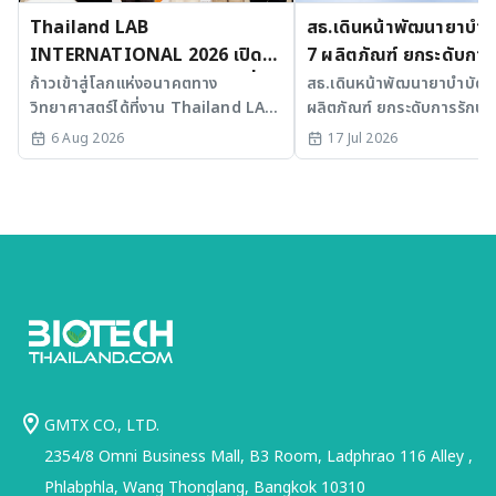
Thailand LAB
สธ.เดินหน้าพัฒนายาบำบัด
INTERNATIONAL 2026 เปิด
7 ผลิตภัณฑ์ ยกระดับการ
เวที AI รวม 3 งานใหญ่ ขับเคลื่อน
มะเร็งและ SLE
ก้าวเข้าสู่โลกแห่งอนาคตทาง
สธ.เดินหน้าพัฒนายาบำบัดขั้
วิทยาศาสตร์ได้ที่งาน Thailand LAB
ผลิตภัณฑ์ ยกระดับการรักษาม
ไทยสู่ศูนย์กลางนวัตกรรมอาเซียน
INTERNATIONAL 2026
SLE พร้อมเร่ง Medical AI
6 Aug 2026
17 Jul 2026
ประเทศไทย
GMTX CO., LTD.
2354/8 Omni Business Mall, B3 Room, Ladphrao 116 Alley ,
Phlabphla, Wang Thonglang, Bangkok 10310