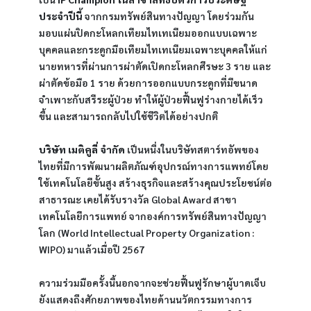
ประจำปีนี้ 
จากกรมทรัพย์สินทางปัญญา โดยร่วมกัน
มอบแผ่นปิดกะโหลกเทียมไทเทเนียมออกแบบเฉพาะ
บุคคลและกระดูกมือเทียมไทเทเนียมเฉพาะบุคคลให้แก่
นายทหารที่ผ่านการผ่าตัดเปิดกะโหลกศีรษะ 3 ราย และ
ผ่าตัดข้อมือ 1 ราย ด้วยการออกแบบกระดูกที่มีขนาด
จำเพาะกับสรีระผู้ป่วย ทำให้ผู้ป่วยฟื้นฟูร่างกายได้เร็ว
ขึ้น และสามารถกลับไปใช้ชีวิตได้อย่างปกติ 
บริษัท เมติคูลี่ จำกัด 
เป็นหนึ่งในบริษัทสตาร์ทอัพของ
ไทยที่มีการพัฒนาผลิตภัณฑ์อุปกรณ์ทางการแพทย์โดย
ใช้เทคโนโลยีขั้นสูง สร้างธุรกิจและสร้างคุณประโยชน์ต่อ
สาธารณะ เคยได้รับรางวัล Global Award สาขา
เทคโนโลยีการแพทย์ จากองค์การทรัพย์สินทางปัญญา
โลก (World Intellectual Property Organization : 
WIPO) มาแล้วเมื่อปี 2567
ความร่วมมือครั้งนี้นอกจากจะช่วยฟื้นฟูรักษาผู้บาดเจ็บ 
ยังแสดงถึงศักยภาพของไทยด้านนวัตกรรมทางการ