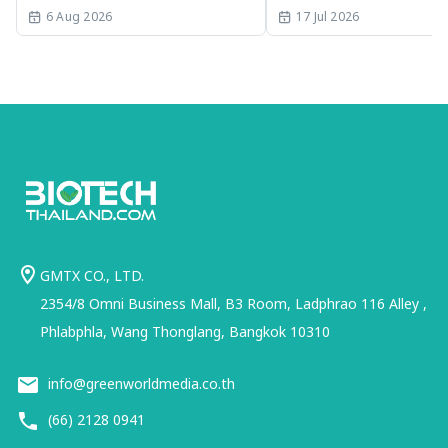
INTERNATIONAL 2026
SLE พร้อมเร่ง Medical AI
6 Aug 2026
17 Jul 2026
ประเทศไทย
GMTX CO., LTD.
2354/8 Omni Business Mall, B3 Room, Ladphrao 116 Alley ,
Phlabphla, Wang Thonglang, Bangkok 10310
info@greenworldmedia.co.th
(66) 2128 0941