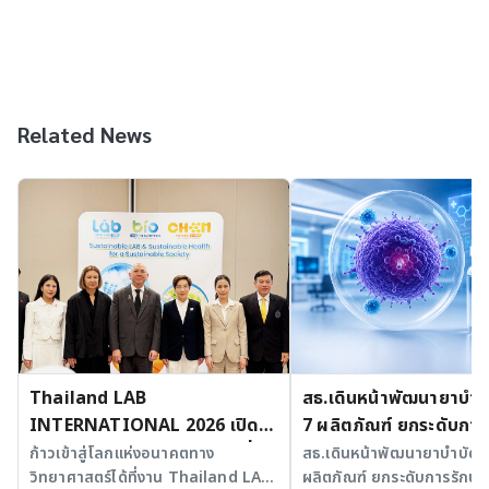
Related News
Thailand LAB
สธ.เดินหน้าพัฒนายาบำบัด
INTERNATIONAL 2026 เปิด
7 ผลิตภัณฑ์ ยกระดับการ
เวที AI รวม 3 งานใหญ่ ขับเคลื่อน
มะเร็งและ SLE
ก้าวเข้าสู่โลกแห่งอนาคตทาง
สธ.เดินหน้าพัฒนายาบำบัดขั้
วิทยาศาสตร์ได้ที่งาน Thailand LAB
ผลิตภัณฑ์ ยกระดับการรักษาม
ไทยสู่ศูนย์กลางนวัตกรรมอาเซียน