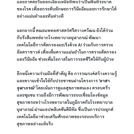
และภาคตะวันออกเฉียงเหนือที่พบว่าเป็นพื้นที่ระบาด
ของโรค เพื่อยกระดับทักษะการวินิจฉัยและการรักษาได้
อย่างแม่นยำและทันท่วงที
นอกจากนี้ คณะแพทยศาสตร์ศรีสวางควัฒน ยังได้ร่วม
กับรังสีแพทย์จากโรงพยาบาลจุฬาภรณ์ พัฒนา
เทคโนโลยีการคัดกรองมะเร็งด้วย AI ร่วมกับการตรวจ
อัลตราซาวด์ เพื่อเพิ่มความแม่นยำในการตรวจคัดกรอง
และวินิจฉัย ช่วยเพิ่มโอกาสในการรอดชีวิตให้กับผู้ป่วย
อีกหนึ่งความร่วมมือที่สำคัญ คือ การรณรงค์สร้างความรู้
และความเข้าใจให้กับประชาชนผ่านโครงการ 
'อาสา
จุฬาภรณ์'
 โดยเน้นการดูแลสุขภาพตนเอง ครอบครัว 
และชุมชน รวมถึงมีการพัฒนาระบบเชื่อมโยงข้อมูล
สุขภาพระหว่างโรงพยาบาลในภูมิภาคกับโรงพยาบาล
จุฬาภรณ์ ผ่านแอปพลิเคชันดิจิทัล ซึ่งเป็นการประยุกต์
เทคโนโลยีมาช่วยเสริมศักยภาพของระบบบริการ
สุขภาพอย่างแท้จริง