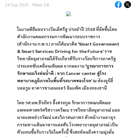
View 24
24 Sep 2025
ในงานพิธีมอบรางวัลเลิศรัฐ ประจำปี 2568 ที่จัดขึ้นโดย
สำนักงานคณะกรรมการพัฒนาระบบราชการ 
(สำนักงาน ก.พ.ร.) ภายใต้แนวคิด 
'Smart Government 
& Smart Services: Driving for the Future'
 ราช
วิทยาลัยจุฬาภรณ์ได้รับเกียรติรับรางวัลบริการภาครัฐ 
ประเภทขับเคลื่อนเห็นผล จากผลงาน 
'บูรณาการการ
รักษามะเร็งท่อน้ำดี : จาก Cancer center สู่โรง
พยาบาลภูมิภาคในพื้นที่ระบาดของโรค' 
ณ ห้องจูบิลี่ 
บอลรูม อาคารชาเลนเจอร์ อิมแพ็ค เมืองทองธานี
โดย รศ.นพ.ธีรภัทร อึ้งตระกูล รักษาการคณบดีคณะ
แพทยศาสตร์ศรีสวางควัฒน ราชวิทยาลัยจุฬาภรณ์ และ
นายแพทย์วรวัฒน์ แสงวิภาสนภาพร หัวหน้างานอายุร
กรรมทางเดินอาหารและตับ โรงพยาบาลจุฬาภรณ์ เป็น
ตัวแทนขึ้นรับรางวัลในครั้งนี้ ซึ่งสะท้อนถึงความมุ่งมั่น