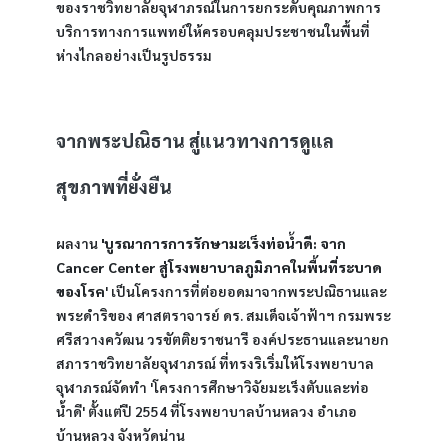
ของราชวิทยาลัยจุฬาภรณ์ในการยกระดับคุณภาพการ
บริการทางการแพทย์ให้ครอบคลุมประชาชนในพื้นที่
ห่างไกลอย่างเป็นรูปธรรม
จากพระปณิธาน สู่แนวทางการดูแล
สุขภาพที่ยั่งยืน
ผลงาน 
'บูรณาการการรักษามะเร็งท่อน้ำดี: จาก 
Cancer Center สู่โรงพยาบาลภูมิภาคในพื้นที่ระบาด
ของโรค
' เป็นโครงการที่ต่อยอดมาจากพระปณิธานและ
พระดำริของ ศาสตราจารย์ ดร. สมเด็จเจ้าฟ้าฯ กรมพระ
ศรีสวางควัฒน วรขัตติยราชนารี องค์ประธานและนายก
สภาราชวิทยาลัยจุฬาภรณ์ ที่ทรงริเริ่มให้โรงพยาบาล
จุฬาภรณ์จัดทำ 'โครงการศึกษาวิจัยมะเร็งตับและท่อ
น้ำดี' ตั้งแต่ปี 2554 ที่โรงพยาบาลบ้านหลวง อำเภอ
บ้านหลวง จังหวัดน่าน