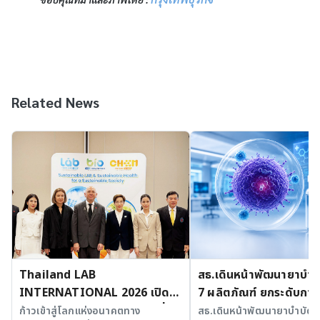
Related News
Thailand LAB
สธ.เดินหน้าพัฒนายาบำบัด
INTERNATIONAL 2026 เปิด
7 ผลิตภัณฑ์ ยกระดับการ
เวที AI รวม 3 งานใหญ่ ขับเคลื่อน
มะเร็งและ SLE
ก้าวเข้าสู่โลกแห่งอนาคตทาง
สธ.เดินหน้าพัฒนายาบำบัดขั้