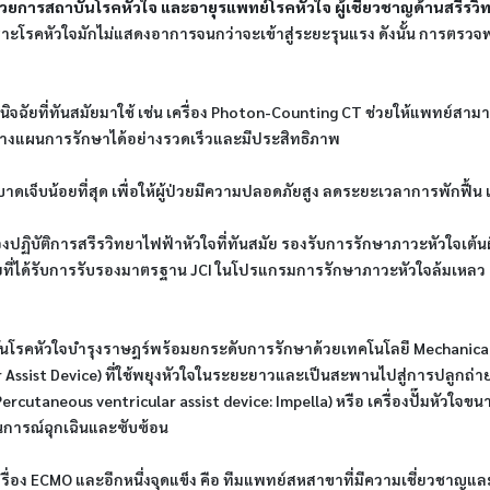
วยการสถาบันโรคหัวใจ และอายุรแพทย์โรคหัวใจ ผู้เชี่ยวชาญด้านสรีรวิ
เพราะโรคหัวใจมักไม่แสดงอาการจนกว่าจะเข้าสู่ระยะรุนแรง ดังนั้น การตรวจ
ิจฉัยที่ทันสมัยมาใช้ เช่น เครื่อง Photon-Counting CT ช่วยให้แพทย์
นวางแผนการรักษาได้อย่างรวดเร็วและมีประสิทธิภาพ
ะบาดเจ็บน้อยที่สุด ​เพื่อให้ผู้ป่วยมีความปลอดภัยสูง ลดระยะเวลาการพักฟื้น
ห้องปฏิบัติการสรีรวิทยาไฟฟ้าหัวใจที่ทันสมัย รองรับการรักษาภาวะหัวใจเต้นผ
ียที่ได้รับการรับรองมาตรฐาน JCI ในโปรแกรมการรักษาภาวะหัวใจล้มเหลว​ แ
​สถาบันโรคหัวใจบำรุงราษฎร์พร้อมยกระดับการรักษาด้วยเทคโนโลยี Mechanica
r Assist Device) ​ที่ใช้พยุงหัวใจในระยะยาวและเป็นสะพานไปสู่การปลูกถ่า
ercutaneous ventricular assist device: Impella) หรือ​ เครื่องปั๊มหัวใจ
นการณ์ฉุกเฉินและซับซ้อน
ครื่อง ECMO​ และอีกหนึ่งจุดแข็ง คือ ทีมแพทย์สหสาขาที่มีความเชี่ยวชา