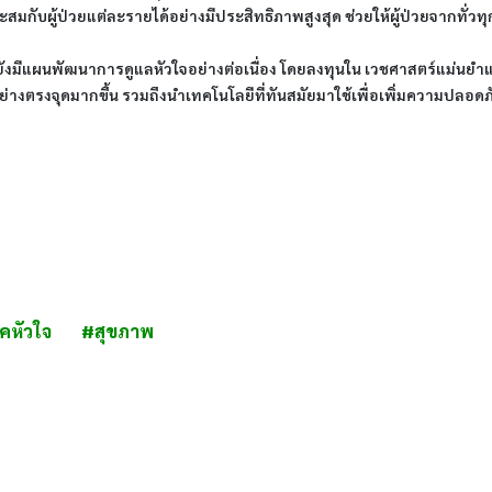
บผู้ป่วยแต่ละราย​ได้อย่าง​มีประสิทธิภาพสูงสุด ช่วยให้ผู้ป่วยจากทั่วทุกม
มีแผนพัฒนา​การดูแลหัวใจ​อย่างต่อเนื่อง โดยลงทุนใน เวชศาสตร์แม่นยำแล
ย่างตรงจุดมากขึ้น ​รวมถึงนำเทคโนโล​ยีที่ทันสมัยมาใช้เพื่อเพิ่มความปลอดภัย
คหัวใจ
#สุขภาพ