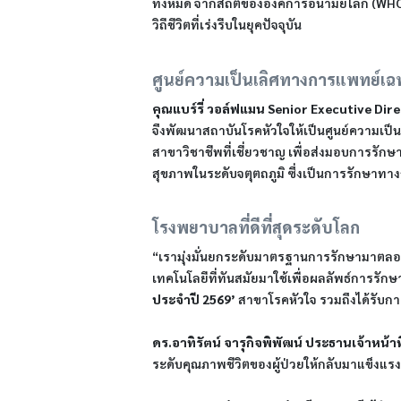
ทั้งหมด จากสถิติขององค์การอนามัยโลก (WHO) แ
วิถีชีวิตที่เร่งรีบในยุคปัจจุบัน
ศูนย์ความเป็นเลิศทางการแพทย์เฉ
คุณแบร์รี่ วอล์ฟแมน Senior Executive Di
จึงพัฒนาสถาบันโรคหัวใจให้เป็นศูนย์ความเป็
สาขาวิชาชีพที่เชี่ยวชาญ เพื่อส่งมอบการรักษาท
สุขภาพในระดับจตุตถภูมิ ซึ่งเป็นการรักษาทา
โรงพยาบาลที่ดีที่สุดระดับโลก
“เรามุ่งมั่นยกระดับมาตรฐานการรักษามาตลอดก
เทคโนโลยีที่ทันสมัยมาใช้เพื่อผลลัพธ์การรักษา
ประจำปี 2569’
 สาขาโรคหัวใจ รวมถึงได้รับ
ดร.อาทิรัตน์ จารุกิจพิพัฒน์ ประธานเจ้าหน้
ระดับคุณภาพชีวิตของผู้ป่วยให้กลับมาแข็งแรง