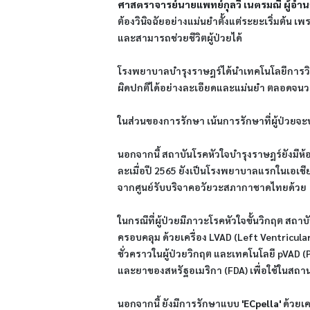
ศาสตราจารย์นายแพทย์กุลวี เนตรมณี ผู้อำน
ต้องวินิจฉัยอย่างแม่นยำตั้งแต่ระยะเริ่มต้น 
และสามารถช่วยชีวิตผู้ป่วยได้
โรงพยาบาลบำรุงราษฎร์ได้นำเทคโนโลยีการวิน
ผิดปกติได้อย่างละเอียดและแม่นยำ ​​ต​ลอดจ
​ใ​นส่วนของการรักษา เน้นการรักษา​ที่ผู้ป่วย​จ
​น​อกจากนี้ ​สถาบันโรคหัวใจบำรุงราษฎร์​ยังมี
ละเมื่อปี 2565​ ยังเป็นโรงพยาบาลแรกในเอเช
จากศูนย์รับบริจาคอวัยวะสภากาชาดไทย​ด้วย
​ในกรณีที่ผู้ป่วยมีภาวะโรคหัวใจขั้นวิกฤต ​
ครอบคลุม​ ด้วยเครื่อง LVAD (Left Ventricula
ชั่วคราวในผู้ป่วยวิกฤต และเทคโนโลยี pVAD (P
และยาของสหรัฐอเมริกา (FDA) เพื่อใช้ในสถา
นอกจากนี้​ ยังมี​การรักษา​แบบ 
'ECpella​' ​
ด้วยเ