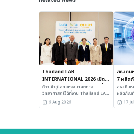
Thailand LAB
สธ.เดิน
INTERNATIONAL 2026 เปิด
7 ผลิตภ
เวที AI รวม 3 งานใหญ่ ขับเคลื่อน
มะเร็งแ
ก้าวเข้าสู่โลกแห่งอนาคตทาง
สธ.เดินห
วิทยาศาสตร์ได้ที่งาน Thailand LAB
ผลิตภัณฑ
ไทยสู่ศูนย์กลางนวัตกรรมอาเซียน
INTERNATIONAL 2026
SLE พร้อ
6 Aug 2026
17 Ju
ประเทศไ