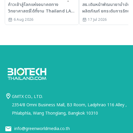
เวที AI รวม 3 งานใหญ่ ขับเคลื่อน
มะเร็งและ SLE
ก้าวเข้าสู่โลกแห่งอนาคตทาง
สธ.เดินหน้าพัฒนายาบำบัดขั้
วิทยาศาสตร์ได้ที่งาน Thailand LAB
ผลิตภัณฑ์ ยกระดับการรักษาม
ไทยสู่ศูนย์กลางนวัตกรรมอาเซียน
INTERNATIONAL 2026
SLE พร้อมเร่ง Medical AI
6 Aug 2026
17 Jul 2026
ประเทศไทย
GMTX CO., LTD.
2354/8 Omni Business Mall, B3 Room, Ladphrao 116 Alley ,
Phlabphla, Wang Thonglang, Bangkok 10310
info@greenworldmedia.co.th