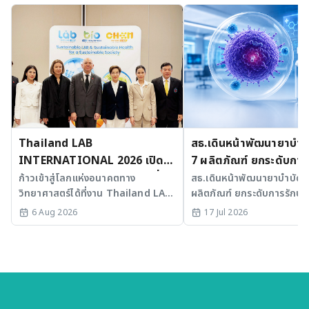
Thailand LAB
สธ.เดินหน้าพัฒนายาบำบัด
INTERNATIONAL 2026 เปิด
7 ผลิตภัณฑ์ ยกระดับการ
เวที AI รวม 3 งานใหญ่ ขับเคลื่อน
มะเร็งและ SLE
ก้าวเข้าสู่โลกแห่งอนาคตทาง
สธ.เดินหน้าพัฒนายาบำบัดขั้
วิทยาศาสตร์ได้ที่งาน Thailand LAB
ผลิตภัณฑ์ ยกระดับการรักษาม
ไทยสู่ศูนย์กลางนวัตกรรมอาเซียน
INTERNATIONAL 2026
SLE พร้อมเร่ง Medical AI
6 Aug 2026
17 Jul 2026
ประเทศไทย