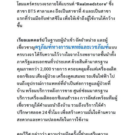
โฮมแคร์ครบวงจรภายใต้แบรนด์ 
‘Realmedstore’
 ซึ่ง
สาขา BTS ศาลาแดง ถือเป็นสาขาที่ 4 และเป็นสาขา
แรกที่ร่วมมือกับฟาสซิโน เพื่อให้เข้าถึงผู้ใช้งานได้กว้าง
ขึ้น
เรียลเมดคอร์ป 
ในฐานะผู้นำเข้า จัดจำหน่าย และผู้
ครุภัณฑ์ทางการแพทย์และเวชภัณฑ์
เชี่ยวชาญ
แบบ
ครบวงจร ได้รับความไว้วางใจจากโรงพยาบาลชั้นนำทั้ง
ภาครัฐและเอกชนทั่วประเทศ ด้วยสินค้ามาตรฐาน
คุณภาพกว่า 2,000 รายการ ครอบคลุมตั้งแต่เครื่องผลิต
ออกซิเจน เตียงผู้ป่วย เครื่องดูดเสมหะ รถเข็นไฟฟ้า ไป
จนถึงอุปกรณ์การแพทย์ที่จำเป็นต่อการดูแลผู้ป่วยที่
บ้าน พร้อมบริการหลังการขาย ศูนย์ซ่อมมาตรฐาน 
บริการเครื่องผลิตออกซิเจนสำรอง การจัดส่งพร้อมทีมผู้
เชี่ยวชาญให้คำแนะนำถึงบ้าน รวมถึงบริการให้คำ
ปรึกษาตลอด 24 ชั่วโมง เพื่อสร้างความมั่นใจด้านความ
สะดวกและความปลอดภัยในการใช้งาน
คุณวีริศ กล่าวว่า ความร่วมมือครั้งนี้ช่วยเสริมความ