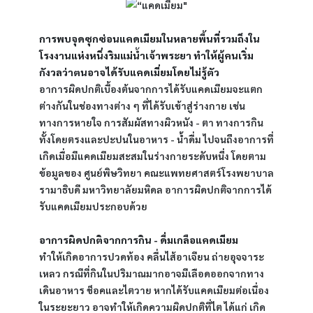
การพบจุดซุกซ่อนแคดเมียมในหลายพื้นที่รวมถึงใน
โรงงานแห่งหนึ่งริมแม่น้ำเจ้าพระยา ทำให้ผู้คนเริ่ม
กังวลว่าตนอาจได้รับแคดเมี่ยมโดยไม่รู้ตัว
อาการผิดปกติเบื้องต้นจากการได้รับแคดเมียมจะแตก
ต่างกันในช่องทางต่าง ๆ ที่ได้รับเข้าสู่ร่างกาย เช่น 
ทางการหายใจ การสัมผัสทางผิวหนัง - ตา ทางการกิน
ทั้งโดยตรงและปะปนในอาหาร - น้ำดื่ม ไปจนถึงอาการที่
เกิดเมื่อมีแคดเมียมสะสมในร่างกายระดับหนึ่ง โดยตาม
ข้อมูลของ ศูนย์พิษวิทยา คณะแพทยศาสตร์โรงพยาบาล
รามาธิบดี มหาวิทยาลัยมหิดล อาการผิดปกติจากการได้
รับแคดเมียมประกอบด้วย
อาการผิดปกติจากการกิน - ดื่มเกลือแคดเมียม
ทำให้เกิดอาการปวดท้อง คลื่นไส้อาเจียน ถ่ายอุจจาระ
เหลว กรณีที่กินในปริมาณมากอาจมีเลือดออกจากทาง
เดินอาหาร ช็อคและไตวาย หากได้รับแคดเมียมต่อเนื่อง
ในระยะยาว อาจทำให้เกิดความผิดปกติที่ไต ได้แก่ เกิด