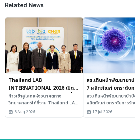
Related News
Thailand LAB
สธ.เดินหน้าพัฒนายาบำบัด
INTERNATIONAL 2026 เปิด
7 ผลิตภัณฑ์ ยกระดับการ
เวที AI รวม 3 งานใหญ่ ขับเคลื่อน
มะเร็งและ SLE
ก้าวเข้าสู่โลกแห่งอนาคตทาง
สธ.เดินหน้าพัฒนายาบำบัดขั้
วิทยาศาสตร์ได้ที่งาน Thailand LAB
ผลิตภัณฑ์ ยกระดับการรักษาม
ไทยสู่ศูนย์กลางนวัตกรรมอาเซียน
INTERNATIONAL 2026
SLE พร้อมเร่ง Medical AI
6 Aug 2026
17 Jul 2026
ประเทศไทย