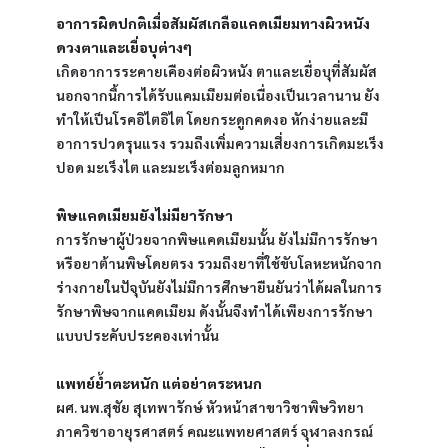
อาการผิดปกติเมื่อสัมผัสเกลือแคดเมียมทางผิวหนัง 
ดวงตาและเยื่อบุต่างๆ
เกิดอาการระคายเคืองต่อผิวหนัง ตาและเยื่อบุที่สัมผัส
นอกจากนี้การได้รับแคมเมียมต่อเนื่องเป็นเวลานาน ยัง
ทำให้เป็นโรคอิไตอิไต โดยกระดูกคดงอ หักง่ายและมี
อาการปวดรุนแรง รวมถึงเพิ่มความเสี่ยงการเกิดมะเร็ง
ปอด มะเร็งไต และมะเร็งต่อมลูกหมาก
พิษแคดเมียมยังไม่มียารักษา
การรักษาผู้ป่วยจากพิษแคดเมียมนั้น ยังไม่มีการรักษา
หรือยาต้านพิษโดยตรง รวมถึงยาที่ใช้ขับโลหะหนักจาก
ร่างกายในปัจุบันยังไม่มีการศึกษายืนยันว่าได้ผลในการ
รักษาพิษจากแคดเมียม ดังนั้นจึงทำได้เพียงการรักษา
แบบประคับประคองเท่านั้น
แพทย์ย้ำตะหนัก แต่อย่าตระหนก
ผศ. นพ.สุชัย สุเทพารักษ์ หัวหน้าสาขาวิชาพิษวิทยา 
ภาควิชาอายุรศาสตร์ คณะแพทยศาสตร์ จุฬาลงกรณ์