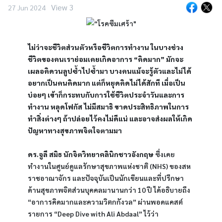
View 3
27 Jun 2024
ไม่ว่าจะชีวิตส่วนตัวหรือชีวิตการทำงาน ในบางช่วง
ชีวิตของคนเราย่อมเคยเกิดอาการ “คิดมาก” มักจะ
เผลอคิดวนลูปซ้ำไปซ้ำมา บางคนแม้จะรู้ตัวและไม่ได้
อยากเป็นคนคิดมาก แต่ก็หยุดคิดไม่ได้สักที เมื่อเป็น
บ่อยๆ เข้าก็กระทบกับการใช้ชีวิตประจำวันและการ
ทำงาน หลุดโฟกัส ไม่มีสมาธิ ขาดประสิทธิภาพในการ
ทำสิ่งต่างๆ ถ้าปล่อยไว้คงไม่ดีแน่ และอาจส่งผลให้เกิด
ปัญหาทางสุขภาพจิตใจตามมา
ดร.จูลี สมิธ นักจิตวิทยาคลินิกชาวอังกฤษ
 ซึ่งเคย
ทำงานในศูนย์ดูแลรักษาสุขภาพแห่งชาติ (NHS) ของสห
ราชอาณาจักร และปัจจุบันเป็นนักเขียนและที่ปรึกษา
ด้านสุขภาพจิตส่วนบุคคลมานานกว่า 10 ปี ได้อธิบายถึง 
“อาการคิดมากและความวิตกกังวล” ผ่านพอดแคสต์
รายการ “Deep Dive with Ali Abdaal” ไว้ว่า