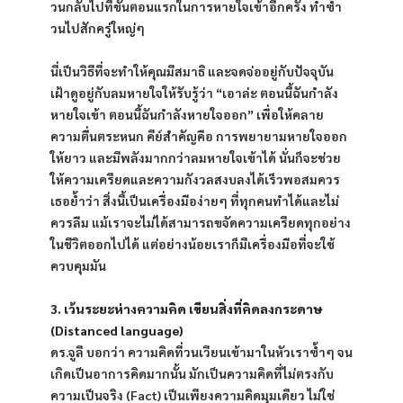
วนกลับไปที่ขั้นตอนแรกในการหายใจเข้าอีกครั้ง ทำซ้ำ
วนไปสักครู่ใหญ่ๆ
นี่เป็นวิธีที่จะทำให้คุณมีสมาธิ และจดจ่ออยู่กับปัจจุบัน 
เฝ้าดูอยู่กับลมหายใจให้รับรู้ว่า “เอาล่ะ ตอนนี้ฉันกำลัง
หายใจเข้า ตอนนี้ฉันกำลังหายใจออก” เพื่อให้คลาย
ความตื่นตระหนก คีย์สำคัญคือ การพยายามหายใจออก
ให้ยาว และมีพลังมากกว่าลมหายใจเข้าได้ นั่นก็จะช่วย
ให้ความเครียดและความกังวลสงบลงได้เร็วพอสมควร 
เธอย้ำว่า สิ่งนี้เป็นเครื่องมือง่ายๆ ที่ทุกคนทำได้และไม่
ควรลืม แม้เราจะไม่ได้สามารถขจัดความเครียดทุกอย่าง
ในชีวิตออกไปได้ แต่อย่างน้อยเราก็มีเครื่องมือที่จะใช้
ควบคุมมัน
3. เว้นระยะห่างความคิด เขียนสิ่งที่คิดลงกระดาษ 
(Distanced language)
ดร.จูลี บอกว่า ความคิดที่วนเวียนเข้ามาในหัวเราซ้ำๆ จน
เกิดเป็นอาการคิดมากนั้น มักเป็นความคิดที่ไม่ตรงกับ
ความเป็นจริง (Fact) เป็นเพียงความคิดมุมเดียว ไม่ใช่