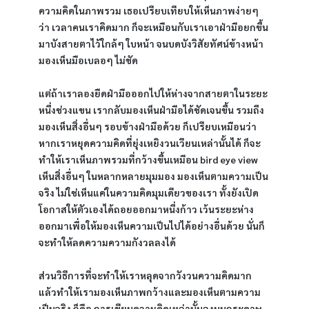
ความคิดในภาพรวม เธอเปรียบเทียบให้เห็นภาพง่ายๆ 
ว่า เวลาคนเราคิดมาก ก็จะเหมือนกับเราเอาฝ่ามือยกขึ้น
มาบังสายตาไว้ใกล้ๆ ใบหน้า จนบดบังวิสัยทัศน์ข้างหน้า 
มองเห็นมือเบลอๆ ไม่ชัด
แต่ถ้าเราลองยืดฝ่ามือออกไปให้ห่างจากสายตาในระยะ
หนึ่งช่วงแขน เรากลับมองเห็นฝ่ามือได้ชัดเจนขึ้น รวมถึง
มองเห็นสิ่งอื่นๆ รอบข้างฝ่ามือด้วย ก็เปรียบเหมือนว่า 
หากเราหยุดความคิดที่ยุ่งเหยิงวนเวียนเหล่านั้นได้ ก็จะ
ทำให้เราเห็นภาพรวมที่กว้างขึ้นเหมือน bird eye view 
เห็นสิ่งอื่นๆ ในหลากหลายมุมมอง มองเห็นตามความเป็น
จริง ไม่ใช่เห็นแค่ในความคิดมุมเดียวของเรา ทั้งยังเปิด
โอกาสให้ตัวเองได้ถอยออกมาหนึ่งก้าว เว้นระยะห่าง
ออกมาเพื่อให้มองเห็นความเป็นไปได้อย่างอื่นด้วย นั่นก็
จะทำให้ลดความความกังวลลงได้
ส่วนวิธีการที่จะทำให้เราหลุดจากวังวนความคิดมาก 
แล้วทำให้เรามองเห็นภาพกว้างและมองเห็นตามความ
เป็นจริง ก็คือ การเขียนความคิดเหล่านั้นลงบนกระดาษ 