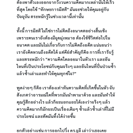
ต้องพาตัวเองออกจากวังวนความคิดมากเหล่านั้นให้เร็ว
ที่สุด โดยใช้ “ทักษะการมีสติ” มันจะช่วยให้คุณอยู่กับ
ปัจจุบัน ตระหนักรู้ในช่วงเวลานี้เท่านั้น
ทั้งนี้ การมีสติ ไม่ใช่การไม่คิดถึงอนาคตอย่างสิ้นเชิง 
เพราะคนเรายังต้องมีจุดมุ่งหมาย ต้องใช้ชีวิตต่อไปใน
อนาคต และมันไม่เกี่ยวกับการไม่คิดถึงอดีต แน่นอนว่า
เรายังคิดหวนถึงอดีตได้ แต่คีย์สำคัญก็คือ การที่เรารับรู้
และตระหนักว่า “ความคิดใดลอยมาในหัวเรา และอัน
ไหนที่เป็นประโยชน์กับคุณจริงๆ และอันไหนที่ปั่นป่วนซ้ำ
แล้วซ้ำเล่าและทำให้คุณทุกข์ใจ?”
พูดง่ายๆ ก็คือ เราต้องเท่าทันความคิดที่เกิดขึ้นในหัว จับ
สังเกตว่าอารมณ์ใดที่พวกมันนำพามาด้วย และมันทำให้
คุณรู้สึกอย่างไร แล้วก็จะแยกแยะได้เองว่าจริงๆ แล้ว 
ความคิดมากก็มักจะเป็นเรื่องเดิมๆ ซ้ำแล้วซ้ำเล่าที่ไม่มี
ประโยชน์ และตัดมันทิ้งได้ง่ายขึ้น
ยกตัวอย่างเช่น การออกไปวิ่ง ดร.จูลี เล่าว่าเธอเคย