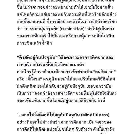
ขึ้น ไม่ว่าคนรอบข้างจะพยายามทำให้เขามั่นใจมากขึ้น
แค่ไหนก็ตาม แต่เขาจะพบกับความคิดที่เลวร้ายอีกอย่าง
เกิดขึ้นมาแทนที่ ซึ่งกรณีอย่างหลังนี้ในทางจิตบำบัดเรียก
ว่า “การหมกมุ่นครุ่นคิด (rumination)” นำไปสู่เส้นทาง
ของภาวะซึมเศร้าได้นั่นเอง หรือกระตุ้นการกลับไปเป็น
ภาวะซึมเศร้าซ้ำอีก
“ดึงสติอยู่กับปัจจุบัน” วิธีลดภาวะอาการคิดมากและ
ความวิตกกังวล ที่นักจิตวิทยาแนะนำ
หากใครรู้สึกว่าตัวเองมีอาการเข้าข่ายเป็น “คนคิดมาก” 
หรือ “ขี้กังวล” ดร.จูลี แนะนำให้ลองปรับโหมดวิธีคิดใหม่ 
ฝึกดึงสติตนเองให้กลับมาอยู่กับปัจจุบัน เธอบอกว่ามัน
เป็นการ “ออกกำลังกายทางจิต” ช่วยฟื้นฟูให้จิตใจมั่นคง
และเข้มแข็งมากขึ้น โดยมีอยู่หลายวิธีด้วยกัน ดังนี้
1. ออกไปวิ่งดึงสติให้อยู่กับปัจจุบัน (Mindfulness)
อย่างที่บอกไปข้างต้นว่า อาการคิดมาก เป็นวงจรของ
การคิดที่ไม่เกิดผลประโยชน์ใดๆ กับตัวเรา ดังนั้นเราจึง