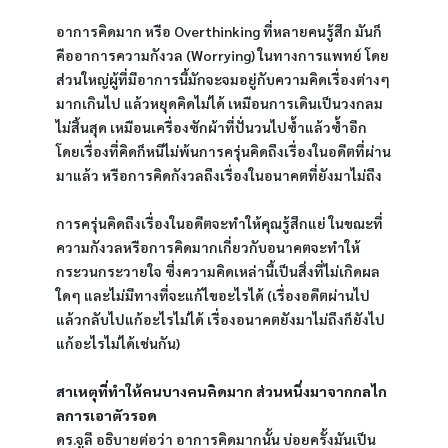
อาการคิดมาก หรือ Overthinking ที่หลายคนรู้สึก มันก็
คืออาการความกังวล (Worrying) ในทางการแพทย์ โดย
ส่วนใหญ่ผู้ที่มีอาการนี้มักจะจมอยู่กับความคิดเรื่องต่างๆ 
มากเกินไป แล้วหยุดคิดไม่ได้ เหมือนการเดินเป็นวงกลม
ไม่สิ้นสุด เหมือนเครื่องซักผ้าที่ปั่นวนไปซ้ำแล้วซ้ำอีก 
โดยเรื่องที่คิดก็หนีไม่พ้นการครุ่นคิดถึงเรื่องในอดีตที่ผ่าน
มาแล้ว หรือการคิดกังวลถึงเรื่องในอนาคตที่ยังมาไม่ถึง
การครุ่นคิดถึงเรื่องในอดีตจะทำให้คุณรู้สึกแย่ ในขณะที่
ความกังวลหรือการคิดมากเกี่ยวกับอนาคตจะทำให้
กระวนกระวายใจ ซึ่งความคิดเหล่านี้เป็นสิ่งที่ไม่เกิดผล
ใดๆ และไม่มีทางที่จะแก้ไขอะไรได้ (เรื่องอดีตผ่านไป
แล้วกลับไปแก้อะไรไม่ได้ เรื่องอนาคตยังมาไม่ถึงก็ยังไป
แก้อะไรไม่ได้เช่นกัน)
สาเหตุที่ทำให้คนบางคนคิดมาก ส่วนหนึ่งมาจากกลไก
ลการเอาตัวรอด
ดร.จูลี อธิบายต่อว่า อาการคิดมากนั้น บ่อยครั้งมันเป็น