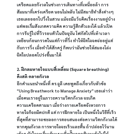
เครียดและกังวลในช่วงการเดินทางที่เหนื่อยล้า การ
สัมมนาที่เคร่งเครียด นอนไม่หลับ ไม่มีสมาธิทำสิ่งต่างๆ 
เธอเลยออกไปวิ่งในสวน แม้จะมีแว้บคิดเรื่องงานอยู่บ้าง 
แต่พอเริ่มสังเกตความคิด ความรู้สึกตัวเองได้ แล้วเปิด
การรับรู้ไปที่วิวรอบตัวในปัจจุบัน โฟกัสไปที่เท้าเวลา
เหยียบก้อนกรวดในแต่ก้าวที่วิ่ง ทำให้จิตใจจดจ่ออยู่แต่
กับการวิ่ง เมื่อทำได้สักครู่ ก็พบว่ามันช่วยให้สมองโล่ง 
จิตใจปลอดโปร่งขึ้นมาได้
2. ฝึกลมหายใจแบบสี่เหลี่ยม (Square breathing) 
ดึงสติ คลายกังวล
อีกคำแนะนำหนึ่งที่ ดร.จูลี เคยพูดถึงเกี่ยวกับหัวข้อ 
“Using Breathwork to Manage Anxiety” เธอเล่าว่า 
เมื่อคนเราอยู่ในภาวะความวิตกกังวล จะเกิด
ความเครียดตามมา เมื่อร่างกายเครียดจังหวะการ
หายใจก็จะผิดปกติ แต่ การฝึกหายใจ เป็นหนึ่งในวิธีที่เร็ว
ที่สุดที่สามารถชะลอการตอบสนองต่อความวิตกกังวลได้ 
หากคุณกังวล การหายใจจะเร็วและตื้น ถ้าปล่อยไว้นาน
เข้าๆ หัวใจจะเริ่มเต้นแรงเพื่อปั๊มออกซิเจนเข้าไปให้