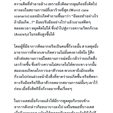
ความคิดที่ทำลายล้าง เพราะยิ่งคิดมากคุณก็จะยิ่งคิดไป
ทางลบในสถานการณ์ที่เลวร้ายที่สุด (Worst case 
scenario) และมักเกิดคำถามขึ้นมาว่า “ฉันจะทำอย่างไร
ถ้ามันเกิด…?” ฉันจะรับมืออย่างไร? แล้วเอาแต่คิดๆ 
ตลอดเวลา หยุดคิดไม่ได้ ซึ่งนำไปสู่ภาวะความวิตกกังวล 
(Anxiety) ในระดับสูงขึ้นได้
โดยผู้ที่มีอาการคิดมากหรือเป็นคนขี้กังวลนั้น สาเหตุหนึ่ง
มาจากการที่พวกเขาเกิดความไม่มั่นคงทางจิตใจ รู้สึก
กลัวต่อสถานการณ์ใดสถานการณ์หนึ่ง กลัวว่าจะเกิดสิ่ง
เลวร้ายขึ้น ซึ่งสร้างความไม่สบายใจให้พวกเขา จากนั้น
สมองจะเกิดกลไกการเอาตัวรอด พวกเขาจึงมักจะคิด
กังวลไปก่อนล่วงหน้าถึงสิ่งที่คาดว่าจะเกิดขึ้น หรือคิดหา
ทางรับมือหรือวิธีเอาตัวรอดจากสถานการณ์นั้นๆ เอาไว้
ก่อน เมื่อยิ่งคิดก็ยิ่งกังวลมากขึ้นเรื่อยๆ
ในบางเคสเมื่อกังวลแล้วได้มีการพูดคุยกับรอบข้าง 
อาการดังกล่าวก็จะเบาบางลงไป แต่ในขณะที่บางเคส 
เมื่อกังวลมากๆ แม้จะได้พูดคุยกับรอบข้างแล้วก็ยังไม่ดี