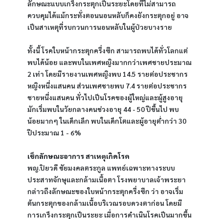
ลักษณะแบบเกร็งกระตุกเป็นระยะโดยที่ไม่สามารถ
ควบคุมได้แม้กระทั่งตอนนอนหลับก็คงยังกระตุกอยู่ อาจ
เป็นสาเหตุที่รบกวนการนอนหลับในผู้ป่วยบางราย
ทั้งนี้ โรคใบหน้ากระตุกครึ่งซีก สามารถพบได้ทั่วโลกแต่
พบได้น้อย และพบในเพศหญิงมากกว่าเพศชายประมาณ 
2 เท่า โดยมีรายงานเพศหญิงพบ 14.5 รายต่อประชากร
หญิงหนึ่งแสนคน ส่วนเพศชายพบ 7.4 รายต่อประชากร
ชายหนึ่งแสนคน ทั่วไปเป็นโรคของผู้ใหญ่และผู้สูงอายุ 
มักเริ่มพบในวัยกลางคนช่วงอายุ 44 - 50 ปีขึ้นไป พบ
น้อยมากๆ ในเด็กเล็ก พบในเด็กโตและผู้อายุต่ำกว่า 30 
ปีประมาณ 1 - 6%
เช็กลักษณะอาการ สาเหตุเกิดโรค
พญ.ปิยวดี ชัยมงคลตระกูล แพทย์เฉพาะทางระบบ
ประสาทจักษุและกล้ามเนื้อตา โรงพยาบาลเจ้าพระยา 
กล่าวถึงลักษณะของใบหน้ากระตุกครึ่งซีก ว่า อาจเริ่ม
ต้นกระตุกของกล้ามเนื้อบริเวณรอบดวงตาก่อน โดยมี
การเกร็งกระตุกเป็นระยะ เมื่อการดำเนินโรคเป็นมากขึ้น 