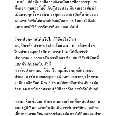
แพทย์ แต่ถ้าผู้ป่วยมีความกังวลใจและมีอาการรุนแรง 
ซึ่งความรุนแรงนั้นขึ้นกับผู้ป่วยประเมินตนเอง เช่น ถ้า
เป็นนานๆครั้ง หรือถ้ากระตุกแรงมาก เป็นต้น ก็ควรมา
พบแพทย์เพื่อให้แพทย์ประเมินอาการ รับการวินิจฉัย 
และแนะนำวิธีการรักษาที่เหมาะสมต่อไป
รักษาโรคหายได้หรือไม่ มีวิธีอะไรบ้าง?
พญ.ปิยวดี กล่าวต่อว่าสำหรับแนวทางการรักษาโรค
ใบหน้ากระตุกครึ่งซีก สามารถรักษาได้ทั้งการรับ
ประทานยา การผ่าตัด การฉีดยา ซึ่งแต่ละวิธีจะให้ผลที่
แตกต่างกันออกไป ดังนี้
การรับประทานยา ใช้ยาในกลุ่มที่ออกฤทธิ์ต่อระบบ
ประสาท เช่น clonazepam เพื่อลดการกระตุก โดยพบ
ว่ามีประสิทธิผลเพียง 30% แต่มักจะมีผลข้างเคียง เช่น 
ง่วงนอน อาจไม่สามารถปฏิบัติภารกิจประจำวันได้ปกติ
การผ่าตัดเพื่อแยกส่วนของหลอดเลือดที่กดทับประสาท
สมองคู่ที่ 7 ออกจากกัน ถือเป็นการรักษาที่มีความเสี่ยง 
เนื่องจากอาจเกิดผลแทรกซ้อน เช่น การได้ยินลดลง ปาก