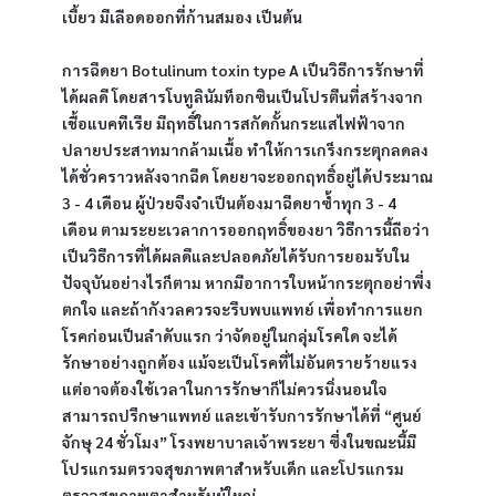
เบี้ยว มีเลือดออกที่ก้านสมอง เป็นต้น
การฉีดยา Botulinum toxin type A เป็นวิธีการรักษาที่
ได้ผลดี โดยสารโบทูลินัมท็อกซินเป็นโปรตีนที่สร้างจาก
เชื้อแบคทีเรีย มีฤทธิ์ในการสกัดกั้นกระแสไฟฟ้าจาก
ปลายประสาทมากล้ามเนื้อ ทำให้การเกร็งกระตุกลดลง
ได้ชั่วคราวหลังจากฉีด โดยยาจะออกฤทธิ์อยู่ได้ประมาณ 
3 - 4 เดือน ผู้ป่วยจึงจำเป็นต้องมาฉีดยาซ้ำทุก 3 - 4 
เดือน ตามระยะเวลาการออกฤทธิ์ของยา วิธีการนี้ถือว่า
เป็นวิธีการที่ได้ผลดีและปลอดภัยได้รับการยอมรับใน
ปัจจุบันอย่างไรก็ตาม หากมีอาการใบหน้ากระตุกอย่าพึ่ง
ตกใจ และถ้ากังวลควรจะรีบพบแพทย์ เพื่อทำการแยก
โรคก่อนเป็นลำดับแรก ว่าจัดอยู่ในกลุ่มโรคใด จะได้
รักษาอย่างถูกต้อง แม้จะเป็นโรคที่ไม่อันตรายร้ายแรง 
แต่อาจต้องใช้เวลาในการรักษาก็ไม่ควรนิ่งนอนใจ 
สามารถปรึกษาแพทย์ และเข้ารับการรักษาได้ที่ “ศูนย์
จักษุ 24 ชั่วโมง” โรงพยาบาลเจ้าพระยา ซึ่งในขณะนี้มี
โปรแกรมตรวจสุขภาพตาสำหรับเด็ก และโปรแกรม
ตรวจสุขภาพตาสำหรับผู้ใหญ่