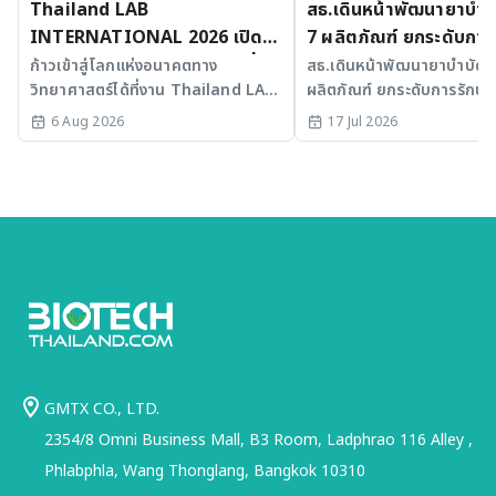
Thailand LAB
สธ.เดินหน้าพัฒนายาบำบัด
INTERNATIONAL 2026 เปิด
7 ผลิตภัณฑ์ ยกระดับการ
เวที AI รวม 3 งานใหญ่ ขับเคลื่อน
มะเร็งและ SLE
ก้าวเข้าสู่โลกแห่งอนาคตทาง
สธ.เดินหน้าพัฒนายาบำบัดขั้
วิทยาศาสตร์ได้ที่งาน Thailand LAB
ผลิตภัณฑ์ ยกระดับการรักษาม
ไทยสู่ศูนย์กลางนวัตกรรมอาเซียน
INTERNATIONAL 2026
SLE พร้อมเร่ง Medical AI
6 Aug 2026
17 Jul 2026
ประเทศไทย
GMTX CO., LTD.
2354/8 Omni Business Mall, B3 Room, Ladphrao 116 Alley ,
Phlabphla, Wang Thonglang, Bangkok 10310