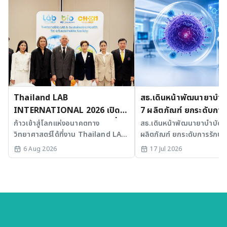
Thailand LAB
สธ.เดินหน้าพัฒนายาบำบัด
INTERNATIONAL 2026 เปิด
7 ผลิตภัณฑ์ ยกระดับการ
เวที AI รวม 3 งานใหญ่ ขับเคลื่อน
มะเร็งและ SLE
ก้าวเข้าสู่โลกแห่งอนาคตทาง
สธ.เดินหน้าพัฒนายาบำบัดขั้
วิทยาศาสตร์ได้ที่งาน Thailand LAB
ผลิตภัณฑ์ ยกระดับการรักษาม
ไทยสู่ศูนย์กลางนวัตกรรมอาเซียน
INTERNATIONAL 2026
SLE พร้อมเร่ง Medical AI
6 Aug 2026
17 Jul 2026
ประเทศไทย