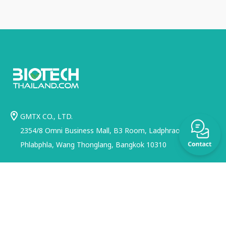
Maestrogen - เป็น
บริษัทผู้ผลิต
instruments คุณภาพ
สูง โดยมีผลิตภัณฑ์ต่างๆ
เช่น
transilluminators,
UV lamps, imagers
และสินค้าอื่นๆ ซึ่งมีหลาย
รุ่นตั้งแต่รุ่น basic จนถึง
รุ่น advanced multi-
functional systems
GMTX CO., LTD.
ทำให้ลูกค้าสามารถ
2354/8 Omni Business Mall, B3 Room, Ladphrao 116 Alley ,
เลือกสรรได้ตามความ
Phlabphla, Wang Thonglang, Bangkok 10310
ต้องการ
(http://www.maestr
ogen.com/index.asp
info@greenworldmedia.co.th
) - Cleaver - UK
(66) 2128 0941
based
electrophoresis
equipments ผลิต
เครื่อง