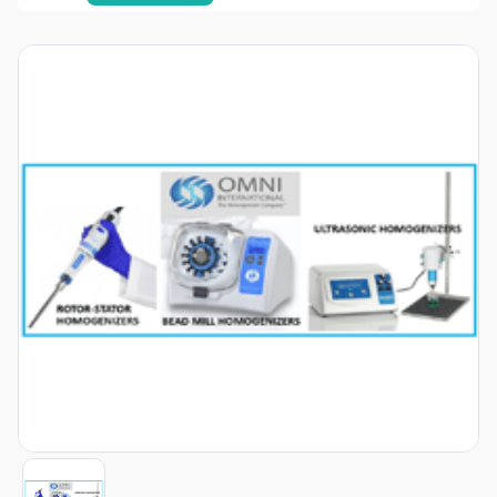
Item
1
of