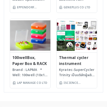
หลากหลายรุ่นสามารถใช้
monitoring • For
Real time PCR
multi-functional
5075 The
KingFisherTM
ร่วมกับเครื่อง qPCR ได้
EPPENDORF
GENEPLUS CO LTD
batch and flow
(Rotor-GeneQ),
systems ทำให้ลูกค้า
Eppendorf line of
Instruments &
chemistry • Fast
(THAILAND) CO LTD
Investigator
สามารถเลือกสรรได้ตาม
epMotion
Consumables, US -
compound
quantiplex / HYres
ความต้องการ
automated liquid
Ion TorrentTM Next
identification and
kit - Human
(http://www.maestrog
handling systems is
Generation
purity
Identity Assays (HID
en.com/index.asp) -
designed to help
Sequencing
determination •
Assays) -
Cleaver - UK based
you automate
instruments and
Little or no sample
Investigator®
electrophoresis
routine pipetting
reagents, US -
preparation
IDplex GO Kit,
equipments ผลิตเครื่อง
tasks to free up
Applied
required with many
Investigator®
electrophoresis คุณภาพ
your time. Not only
BiosystemsTM
novel sample
IDplex Plus Kit,
ระดับ Premium โดยมี
is the epMotion one
100wellBox,
HIDTM Instruments
Thermal cycler
introduction
Investigator®
ผลิตภัณฑ์ต่างๆ เช่น * DNA
of the most
and consumables,
Paper Box & RACK
instrument
interfaces
24plex GO Kit,
electrophoresis units *
accurate pipetting
US - Applied
Brand : LAPMA *
Kyratec-SuperCycler
Purification For
Investigator®
Gel Documentation
stations on the
BiosystemsTM
Well: 100well (10x10)
Trinity เป็นบริษัทผู้ผลิต
mass-directed
24plex QS kit
Equipments * Protein
market, by virtue of
Rapid HITTM
* Material:
เครื่องมือและน้ำยาทาง
fraction collection
electrophoresis units *
LAP MANAGE CO LTD
ISCIENCE
automation it helps
Systems
Polypropylene (PP) /
ด้าน Biotechnology
with all: • Flash
Electroblotters *
you to eliminate
instruments and
TECHNOLOGY CO
Polycarbonate (PC)
จากประเทศออสเตรเลีย
chromatography
Radiation protection *
manual pipetting
consumable, US -
LTD
material * Box
(http://www.kyratec
systems • Prep-LC
General laboratory
errors and
Hamilton, Robotics,
color: blue, green,
.com) Real Time
systems • SFC
products
maximizes the
US - Yourgene
orange, natural
PCR instruments -