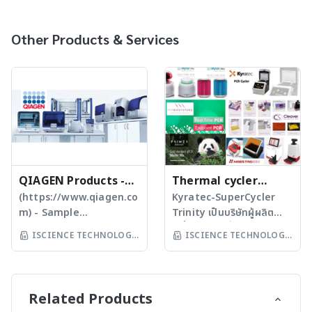
Other Products & Services
QIAGEN Products -
Thermal cycler
FORENSIC SCIENCE
(https://www.qiagen.co
instrument
Kyratec-SuperCycler
m) - Sample
Trinity เป็นบริษัทผู้ผลิต
preparation -
เครื่องมือและน้ำยาทางด้าน
ISCIENCE TECHNOLOGY
ISCIENCE TECHNOLOGY
Homogenizer, Tissue
Biotechnology จาก
CO LTD
CO LTD
Ruptor, Tissuelyser LT,
ประเทศออสเตรเลีย
TissueLyser II,
(http://www.kyratec.co
Automated DNA
m) Real Time PCR
Related Products
extraction, QIAcube,
instruments - MyGo Pro