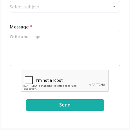
kZyVSyDn2LiVT_W8E
quantification,
3xDE2Uxe0/view?
melting point
usp=share_link
analysis, HRM
analysis และได้ผลถูก
Message
*
ต้องที่น่าเชื่อถือสูง
(http://www.mygop
cr.com) End Point
PCR Reagents &
Real Time PCR
Reagents -
PCRBIOSYSTEMS เป็น
น้ำยาคุณภาพสูงจาก
ประเทศ UK
(http://www.pcrbio.
com) - Primerdesign
เป็นน้ำยาคุณภาพสูงจาก
Send
ประเทศ UK
(http://www.primer
design.co.uk)
Equipments -