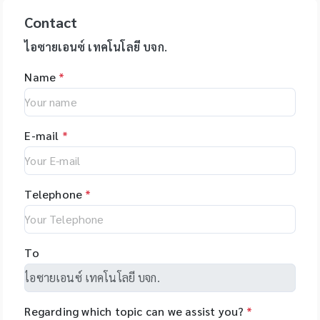
systems The
(http://www.cleaversci
reproducibility of
Health, US -
color *
MyGo Pro - ระบบการ
expressionL is the
Contact
entific.com)
your assays.
NimaGen,
Specification: use
ควบคุมอุณหภูมิเป็นแบบ
ideal mass detector
epMotion is
Netherlands - PSI
for 2ml, 1.5ml, 1.8ml
High Performance
ไอซายเอนซ์ เทคโนโลยี บจก.
for both chemical
available in four
(Photon Systems
cryotube *
Peltier และ Solid
and biochemical
different formats
Instruments) Plant
Name
*
Temperature range:
silver Block ทำให้การ
applications. •
and with different
Phenomics Systems,
stable from -80? to
เพิ่ม-ลด อุณหภูมิทำได้
Natural products •
upgrade options,
Czech Republic -
+121? for PP boxes *
อย่างรวดเร็ว และมี
Peptides • Proteins •
giving you the
Oxford Nanopore
Stable from -196?C
Thermal Uniformity
Oligonucleotides •
flexibility to tailor
Technologies, UK -
E-mail
*
to 121?C for PC
ที่สูง ทำให้เครื่อง MyGo
Polymers
the system to your
MGI Tech Co., Ltd.,
boxes Application:
Pro สามารถทำ PCR ได้
specific
China - Qualitype,
Used for freezing
อย่างรวดเร็วและมีความ
applications. The
LIMS, Germany -
liquids, storing
แม่นยำสูง - MyGo
Telephone
*
unique software
Bioptics, DNA/RNA
laboratory sample
Mini - เป็นเครื่อง Real
makes
Fragment Analysis,
Time PCR ที่มีขนาดเล็ก
programming easy
Taiwan - Bioarray,
และกะทัดรัดที่สุดในโลก
and allows you to
Spain - GenenPlus,
ไม่มี moving parts
To
set-up even
US Download
สามารถทำงานได้หลาก
complex tasks with
Brochure :
หลาย applications
minimal training.
https://drive.google
เช่น Absolute &
.com/file/d/1GLRohy
Regarding which topic can we assist you?
*
Relative