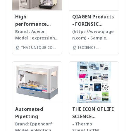
น่าเชื่อถือสูง
process continually
สามารถทราบ ขนาด
(http://www.mygopcr.c
monitors the
จำนวน รูปร่างและค่า
om) End Point PCR
quality of products
High
ข้อมูลทางสถิติที่สำคัญ
QIAGEN Products
Reagents & Real Time
and individual batch
เพื่อทำออกมาเป็น
performance
- FORENSIC
PCR Reagents -
testing ensures
รายงานผลการวิเคราะห์
compact mass
SCIENCE
Brand : Advion
(https://www.qiage
PCRBIOSYSTEMS เป็น
Gunster products
ได้สะดวกรวดเร็วและถูก
Model : expression®
n.com) - Sample
spectrometer
น้ำยาคุณภาพสูงจากประเทศ
are certified RNase,
ต้องมากยิ่งขึ้น
S/L With
preparation -
UK
THAI UNIQUE CO
ISCIENCE
DNase, Human DNA
electrospray (ESI)
Homogenizer,
(http://www.pcrbio.com
and Endotoxin-free.
LTD
TECHNOLOGY CO
and atmospheric
Tissue Ruptor,
) - Primerdesign เป็นน้ำยา
We specializing in
LTD
pressure chemical
Tissuelyser LT,
คุณภาพสูงจากประเทศ UK
plastic materials,
ionization (APCI) ion
TissueLyser II,
(http://www.primerdesi
plastic injection and
sources and a mass
Automated DNA
gn.co.uk) Equipments -
post modification
range of m/z 10 –
extraction, QIAcube
Maestrogen - เป็นบริษัทผู้
of plastics; this
2000 units, the
, EZ1 advanced/EZ1
ผลิต instruments
allows us to provide
expressionS is a
advanced XL,
คุณภาพสูง โดยมีผลิตภัณฑ์
high quality, stable
versatile, compact
QIAsymphony -
ต่างๆ เช่น
and reasonable
mass detector
Automated
Assay set up & DNA
THE ICON OF LIFE
transilluminators, UV
price products to
designed with the
quantification -
Pipetting
SCIENCE
lamps, imagers และสินค้า
researcher of the
chemist in mind.
Liquid handling
อื่นๆ ซึ่งมีหลายรุ่นตั้งแต่รุ่น
INNOVATION
Brand: Eppendorf
- Thermo
world **มี
Features Reaction
robot (QIAgility),
basic จนถึงรุ่น advanced
Model: epMotion
ScientificTM