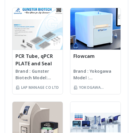
EZ1 advanced/EZ1
- ระบบการควบคุมอุณหภูมิ
advanced XL,
เป็นแบบ High
QIAsymphony - Assay
Performance Peltier และ
set up & DNA
Solid silver Block ทำให้
quantification - Liquid
การเพิ่ม-ลด อุณหภูมิทำได้
handling robot
อย่างรวดเร็ว และมี
(QIAgility), Real time
Thermal Uniformity ที่
PCR (Rotor-GeneQ),
สูง ทำให้เครื่อง MyGo Pro
Investigator
สามารถทำ PCR ได้อย่าง
PCR Tube, qPCR
Flowcam
quantiplex / HYres kit -
รวดเร็วและมีความแม่นยำสูง
PLATE and Seal
Human Identity Assays
- MyGo Mini - เป็นเครื่อง
Brand : Gunster
Brand : Yokogawa
(HID Assays) -
Real Time PCR ที่มีขนาด
Biotech Model:
Model :
Investigator® IDplex
เล็กและกะทัดรัดที่สุดในโลก
World Our
Flowcam8000
LAP MANAGE CO LTD
YOKOGAWA
GO Kit, Investigator®
ไม่มี moving parts
products are
Imaging particle
IDplex Plus Kit,
สามารถทำงานได้หลากหลาย
(THAILAND) CO LTD
manufactured
analysis เครื่อง
Investigator® 24plex
applications เช่น
under
วิเคราะห์อนุภาคขนาด
GO Kit, Investigator®
Absolute & Relative
ISO13485:2016
เล็กโดยใช้หลักการกล้อ
24plex QS kit
quantification, melting
standard facility.
งบันทึกภาพคุณภาพสูง
point analysis, HRM
Gunster’s advanced
และซอฟแวร์ช่วยในการ
analysis และได้ผลถูกต้องที่
manufacturing
วิเคราะห์ผลที่ผู้ใช้งานจะ