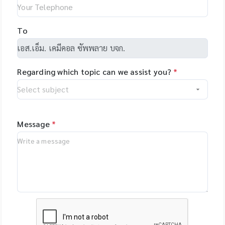
makes
US - Yourgene
programming easy
Health, US -
and allows you to
NimaGen,
To
set-up even
Netherlands - PSI
complex tasks with
(Photon Systems
minimal training.
Instruments) Plant
Regarding which topic can we assist you?
*
Phenomics Systems,
Czech Republic -
Oxford Nanopore
Technologies, UK -
MGI Tech Co., Ltd.,
Message
*
China - Qualitype,
LIMS, Germany -
Bioptics, DNA/RNA
Fragment Analysis,
Taiwan - Bioarray,
Spain - GenenPlus,
US Download
Brochure :
https://drive.google