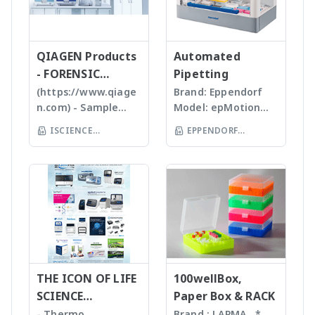
of plastics; this
ชนิดและปริมาณของ
· เชื่อมต่อผ่าน USB และ
วิเคราะห์ผลที่ผู้ใช้งานจะ
2000 units, the
ได้รับความไว้วางใจจากห้อง
info@smchem.co.th
อุปกรณ์ และเครื่องใช้ในห้อง
allows us to provide
samples เหมาะสำหรับ
LAN เพื่อการจัดเก็บ และส่ง
สามารถทราบ ขนาด
expressionS is a
แล็บทางการแพทย์ และ
Website:
ปฏิบัติการ 7. ผงดูดซับ
high quality, stable
Tissues, Soft plants
ข้อมูลที่สะดวกก S.M.
จำนวน รูปร่างและค่า
versatile, compact
Forensic Labs ทั่วโลก
www.smchem.co.th
ของเหลว: สามารถดูดซับสาร
and reasonable
or Emulsion samples
CHEMICAL SUPPLIES มีทีม
ข้อมูลทางสถิติที่สำคัญ
QIAGEN Products
mass detector
Automated
· ผลิตภัณฑ์ได้รับการ
ที่หกรั่วไหลได้ทันที พร้อมปรับ
price products to
Ultrasonic
Product Specialist ตอบ
เพื่อทำออกมาเป็น
designed with the
รับรองตามมาตรฐาน ISO
- FORENSIC
Pipetting
ค่า pH ให้เป็นกลางเพื่อความ
researcher of the
homogenizers อาศัย
ทุกข้อสงสัย Tel: (66) 2136
รายงานผลการวิเคราะห์
chemist in mind.
และ FDA Registered
ปลอดภัยในการกำจัดทิ้ง
SCIENCE
(https://www.qiage
Brand: Eppendorf
world **มี
คลื่นเสียงในการทำให้
6033 E-mail:
ได้สะดวกรวดเร็วและถูก
Features Reaction
สินค้าของ Blank Human
หมายเหตุ: · สามารถเลือก
n.com) - Sample
Model: epMotion
หลากหลายรุ่นสามารถใช้
ตัวอย่างละเอียด โดยใช้
info@smchem.co.th
ต้องมากยิ่งขึ้น
monitoring • For
UTAK · Certified Drug
สินค้าให้เหมาะสมกับการใช้
preparation -
5075 The
ร่วมกับเครื่อง qPCR ได้
Tips ที่มีขนาดต่างๆ กัน
ISCIENCE
EPPENDORF
Website:
batch and flow
Free Urine Liquid.
งาน และแยกจำหน่ายได้
Homogenizer,
Eppendorf line of
เหมาะสำหรับ Bacteria,
www.smchem.co.th
TECHNOLOGY CO
chemistry • Fast
(THAILAND) CO LTD
· Certified Drug Free
· กล่องบรรจุ เป็นภาพ
Tissue Ruptor,
epMotion
Spores, Tissues,
compound
Urine Frozen.
LTD
จำลอง S.M. CHEMICAL
Tissuelyser LT,
automated liquid
accelerate enzyme
identification and
· Normal Human
SUPPLIES มีทีม Product
TissueLyser II,
handling systems is
and chemical
purity
Serum. · Blank Whole
Specialist ตอบทุกข้อ
Automated DNA
designed to help
reactions, degas
determination •
Blood. S.M. CHEMICAL
สงสัย Tel: (66) 2136 6033
extraction, QIAcube
you automate
liquids and shear
Little or no sample
SUPPLIES มีทีม Product
E-mail:
, EZ1 advanced/EZ1
routine pipetting
DNA Bead mill
preparation
Specialist ตอบทุกข้อ
info@smchem.co.th
advanced XL,
tasks to free up
homogenizers เป็น
required with many
สงสัย Tel: (66) 2136 6033
Website:
QIAsymphony -
your time. Not only
เทคโนโลยีใหม่ล่าสุดใน
novel sample
E-mail:
www.smchem.co.th
Assay set up & DNA
THE ICON OF LIFE
is the epMotion one
100wellBox,
การบดตัวอย่าง โดยใช้
introduction
info@smchem.co.th
quantification -
of the most
SCIENCE
Paper Box & RACK
เม็ด Bead ชนิดและ
interfaces
Website:
Liquid handling
accurate pipetting
INNOVATION
ขนาดต่างๆ กันขึ้นกับ
- Thermo
Brand : LAPMA *