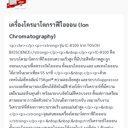
1
Item
1
of
เครื่องโครมาโตกราฟีไอออน (Ion
1
Chromatography)
<p><br></p><p><strong>รุ่น IC-8100 จาก TOSOH
BIOSCIENCE</strong></p><p>&nbsp;</p><p>IC-8100 คือ
ระบบโครมาโตกราฟีไอออนความเร็วสูง ที่มีประสิทธิภาพสูง ถูก
ออกแบบมาเพื่อตรวจวัดไอออน ทั้งแอนไอออน และ แคเทอไอออน
ได้ภายในเวลาเพียง 55 นาที </p><p>&nbsp;</p><p>ด้วย
เทคโนโลยีคอลัมน์ TSKgel® ความละเอียดสูง และระบบSuppressor
แบบเจลที่สามารถเปลี่ยนได้อัตโนมัติ ช่วยให้การวิเคราะห์ที่มีความ
เสถียรและต้นทุนต่ำ พร้อมระบบอัตโนมัติครบวงจร ตั้งแต่การเตรียม
สารละลาย การฉีดตัวอย่าง ไปจนถึงการตรวจจับ เหมาะกับงาน
วิเคราะห์ที่ต้องการความรวดเร็ว และแม่นยำสูง </p><p>&nbsp;
</p><p><strong>จุดเด่นของเครื่องโครมาโตกราฟีไอออน
</strong></p><p>·&nbsp;&nbsp;&nbsp;การวิเคราะห์ไอออน:
ทั้งแอนไอออน และ แคเทอไอออนได้ภายใน 5 นาทีต่อ 1 ตัวอย่าง