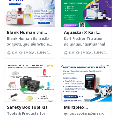
• หน้าจอสัมผัสสี ใช้งานง่าย
และน่าเชื่อถือ · มี Protocol
มี “ความหลากหลายของ
plus, 300 plus และ 600
แม้ขณะสวมถุงมือ • มีความ
และ Guideline ตั้งแต่ขั้น
เซลล์” ซ่อนอยู่ ? · ถ้าคุณใช้
plus ประเภทงาน: · ห้อง
แม่นยำ และสอดคล้องกับ
ตอน Sample
Bulk RNA-seq คุณจะได้ค่า
แล็บวิเคราะห์น้ำเสีย น้ำดื่ม
มาตรฐาน GMP / HACCP
Preparation จนถึงการอ่าน
เฉลี่ยของการแสดงออกของ
และน้ำในกระบวนการผลิต
• วิเคราะห์ผล และสรุปข้อมูล
ผล S.M. CHEMICAL
ยีนในกลุ่มเซลล์รวม · แต่ถ้า
· อุตสาหกรรมอาหารและ
ผ่านซอฟต์แวร์ Dashboard
SUPPLIES มีทีม Product
คุณใช้ Single-cell RNA-
Blank Human จาก
เครื่องดื่ม เช่น โรงเบียร์
Aquastar® Karl
• ถูกออกแบบเพื่อลดความ
Specialist ตอบทุกข้อ
seq (scRNA-seq) คุณจะ
โรงงานน้ำตาล และน้ำมัน
UTAK
Blank Human คือ สารชีว
Fischer Reagents – รี
Karl Fischer Titration
ต่างของเทคนิคการเก็บ
สงสัย Tel: (66) 2136 6033
เห็น “ยีนที่เซลล์แต่ละเซลล์
· ห้องแล็บสิ่งแวดล้อม
วัตถุของมนุษย์ เช่น Whole
คือ เทคนิคมาตรฐานสากลใน
เอเจนต์สำหรับการ
ตัวอย่าง ทำให้ผลตรวจ
E-mail:
แสดงออก” แบบแยกออก
สำหรับวิเคราะห์น้ำ ดิน และ
Blood, Serum, หรือ Urine
การวัดค่าความชื้น (Water
วิเคราะห์ปริมาณน้ำ
S.M. CHEMICAL SUPPLIES
S.M. CHEMICAL SUPPLIES
แม่นยำคงที่ • ใช้เวลาตรวจ
info@smchem.co.th
จากกัน! scRNA-seq คือ
ตัวอย่างอื่น ๆ · งานวิจัยและ
ที่ผ่านกระบวนการตรวจสอบ
Content) ทั้งในระดับ ppm
ตัวอย่าง
CO LTD
CO LTD
วัดรวดเร็ว ให้ผลลัพธ์ได้ในไม่
Website:
อะไร? Single-cell RNA
พัฒนาด้านเคมีวิเคราะห์ที่
และรับรองว่าไม่มีสารเป้า
ไปจนถึงเปอร์เซ็นต์ ใช้ได้ทั้ง
กี่วินาที เหมาะสำหรับ:
www.smchem.co.th
sequencing (scRNA-seq)
ต้องการความแม่นยำ และ
หมายเจือปนอยู่ (Analyte-
กับตัวอย่างในรูปแบบของแข็ง
• โรงงานอาหาร เครื่องดื่มที่
คือ เทคนิคล้ำสมัยที่ช่วยให้
ความรวดเร็วสูง จุดเด่นของ
Free) เหมาะสำหรับใช้เป็น
ของเหลว และก๊าซ เหมาะกับ
ควบคุมความสะอาด และ
คุณสามารถ · วิเคราะห์การ
SPECTROQUANT®
ฐาน (Matrix) ในการเตรียม
อุตสาหกรรม: · ยา ในการ
ตรวจสอบประสิทธิภาพในการ
แสดงออกของยีนแบบราย
SPECTROPHOTOMETER
สารควบคุมหรือสาร
ตรวจสอบความชื้นในสาร
ฆ่าเชื้อ • ห้องปฏิบัติการ
เซลล์ · ตรวจจับ Rare Cell
· Prove 100 plus: เครื่อง
มาตรฐานเพื่อการวิเคราะห์ใน
ออกฤทธิ์ (API) และ
ควบคุมคุณภาพ (QC) ที่
Populations ที่อาจหายไป
วัดแสงในช่วง Visible (Vis)
งานทางห้องปฏิบัติการ จุด
excipients เพื่อป้องกันการ
ต้องการตรวจสอบ ATP และ
ใน Bulk RNA-seq · แยก
เหมาะสำหรับงานวิเคราะห์น้ำ
เด่นของ “Blank Human”
สลายตัว · อาหาร ควบคุม
พารามิเตอร์สำคัญอื่น ๆ
Cell Types และ States ได้
เสีย และการใช้งานทั่วไป ด้วย
จาก UTAK · ไม่มีสารเป้า
Safety Box Tool Kit
ความชื้นเพื่อรักษาคุณภาพ
Multiplex
• โรงพยาบาล โรงงานยา
แม่นยำ · เข้าใจการ
การทดสอบกว่า 180รายการ
หมาย (Analyte-Free) ผ่าน
การเก็บ และอายุสินค้า
Tools & Products for
Immunoassay
จุดเด่นของบริการวิเคราะห์