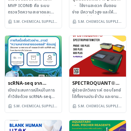
สะอาด MVP ICON®
MVP ICON® คือ ระบบ
Kit)
· ใช้งานสะดวก ขั้นตอน
ตรวจวัดความสะอาดและ
ง่าย มีความไวสูง และให้
จาก MERCK
ประสิทธิภาพการฆ่าเชื้อที่ทัน
ผลลัพธ์ที่เชื่อถือได้ · ใช้หลัก
S.M. CHEMICAL SUPPLIES
S.M. CHEMICAL SUPPLIES
สมัย เหมาะสำหรับการ
การตรวจวัดแบบ สเปกโต
CO LTD
CO LTD
ควบคุมคุณภาพใน
รโฟโตเมทรี และ/หรือ ฟลูโอ
อุตสาหกรรมอาหาร และ
โรเมทรี เหมาะสำหรับการ
เครื่องดื่ม รวมถึงการปฏิบัติ
วิเคราะห์ตัวอย่างที่มีจำนวน
การในห้องปฏิบัติการที่
มาก (High-Throughput)
ต้องการมาตรฐานความ
ในงานวิจัยหรือการทดสอบใน
สะอาดสูง ด้วยเทคโนโลยีการ
ห้องปฏิบัติการ มั่นใจใน
ตรวจวัด ATP และ
คุณภาพ — ทุกล็อตผ่านการ
พารามิเตอร์ตามมาตรฐาน
ทดสอบความเหมาะสมก่อน
HACCP ช่วยให้มั่นใจได้ว่า
scRNA-seq จาก
จำหน่าย จุดเด่นของการใช้
SPECTROQUANT®
สถานที่ และอุปกรณ์นั้น ๆ ได้
Assay Kit · ไม่ต้องหาสาร
Azenta Life Sciences
เปิดประสบการณ์ใหม่ในการ
SPECTROPHOTOMET
ผู้ช่วยนักวิเคราะห์ ตอบโจทย์
ผ่านเกณฑ์การตรวจสอบ
ให้วุ่นวาย ในชุด Kit มี
ทำวิจัยด้วย scRNA-seq
ได้ทั้งงานประจำวัน และงาน
ER
ความสะอาดสมบูรณ์แบบ
Standard, Control
จาก Azenta Life
วิเคราะห์ขั้นสูง ใช้งานง่าย
S.M. CHEMICAL SUPPLIES
S.M. CHEMICAL SUPPLIES
จุดเด่นของ MVP ICON®
และReagent Buffer
Sciences คุณอาจได้ผล
ทนทาน และวัดค่าได้อย่าง
CO LTD
CO LTD
• ตรวจวัด ATP, ค่าความนำ
สำหรับใช้งาน · ผ่านการ
RNA-seq มาแล้วหลาย
แม่นยำ เชื่อมั่น และมั่นใจได้
ไฟฟ้า, ความเข้มข้นของสาร
ทดสอบในทุกล็อต ทำให้ผลที่
ครั้ง... แต่รู้หรือไม่ว่า ภายใน
ภายใต้แบรนด์ Merck นำ
และอุณหภูมิได้ในเครื่องเดียว
ได้มีความเที่ยงตรง แม่นยำ
เนื้อเยื่อหรือตัวอย่างนั้น อาจ
เสนอ 3 รุ่น: Prove 100