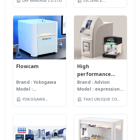
Monitoring (TDM),
ปิโตรเคมี ระบบ
LAP MANAGE CO LTD
ISCIENCE
รับการรับรองมาตรฐานสากล
วิจัยที่เหมาะสม: · โรค
products are
นานกว่า 60 ปี โดย
Product Specialist ตอบ
สำหรับรุ่น Prove 600 plus
Clinical Research &
Coulometric: · เหมาะกับ
เพื่อปกป้องคุณจากการ
มะเร็ง · โรคทางภูมิคุ้มกัน
TECHNOLOGY CO
manufactured
สามารถบดตัวอย่างที่เป็น
ทุกข้อสงสัย Tel: (66) 2136
· ระบบ Live ID: อ่านบาร์
Diagnostics ตัวอย่าง
การวิเคราะห์ตัวอย่างที่มี
ทำงานในทุก ๆ วัน อุปกรณ์
· วิทยาภูมิคุ้มกันบำบัด
LTD
under
Microorganism, Soil,
6033 E-mail:
โค้ด 2D จากเซลล์ และชุด
ผลิตภัณฑ์ Blank Human
ปริมาณน้ำน้อยมาก (ppm-
สำคัญทั้ง 7 ชนิด ได้แก่
· โรคอักเสบต่าง ๆ
ISO13485:2016
Faeces, Tissues,
info@smchem.co.th
ทดสอบ เพื่อบันทึกข้อมูลล็อต
UTAK 100% Real Whole
level) หรือ < 1% · ไม่ใช้
1. หน้ากากป้องกันฝุ่น FFP2:
รายการ Human
standard facility.
Plant, Hair, Bone,
Website:
วันหมดอายุ และการสอบ
Blood, 100% Real
สารละลายไอโอดีนโดยตรง
หน้ากากกรองอากาศที่ช่วย
Cytokine/Chemokine/
Gunster’s advanced
Seeds ได้ละเอียดภายใน
www.smchem.co.th
เทียบอัตโนมัติ · รองรับ
Human Urine, 100%
แต่สร้างไอโอดีนด้วยไฟฟ้า
ป้องกันฝุ่นละอองและสารเคมี
Growth Factor Panel A
manufacturing
เวลาไม่เกินหนึ่งนาที ขึ้น
เซลล์วัดหลายขนาด: (16 มม.
Real Normal Human
(Electrolytic
อันตรายไม่ให้เข้าสู่ร่างกาย
วีดีโอสาธิต MILLIPLEX®
process continually
กับรุ่นของเครื่องบด ซึ่งมี
รอบ และ 10, 20, 50 มม.
Serum ซึ่งเป็นการเก็บ
Generation) · เหมาะ
2. ชุดฉลาก GHS: ฉลากที่ให้
Multiplex Assays Using
monitors the
เทคโนโลยีหลากหลายให้
สี่เหลี่ยม รวมถึง 100 มม.
รวบรวมจากผู้บริจาคที่มี
สำหรับงานวิเคราะห์ที่ต้องการ
ข้อมูล และบ่งชี้ประเภทของ
Luminex® - YouTube
quality of products
Flowcam
เลือก รวมถึงมีเครื่องรุ่น
High
สำหรับรุ่น 600 plus)
สุขภาพดีในสหรัฐอเมริกา
ความไวและปริมาณตัวอย่าง
สารเคมีได้อย่างชัดเจน
S.M. CHEMICAL
and individual batch
Automated
performance
· เทคโนโลยี: Reference
ภายในสถานประกอบการที่ได้
น้อย · รองรับมาตรฐาน
3. ถุงมือป้องกันสารเคมี:
SUPPLIES มีทีม Product
testing ensures
workstation ซึ่ง
compact mass
Beam ช่วยเพิ่มความแม่นยำ
Brand : Yokogawa
Brand : Advion
รับใบอนุญาตจากองค์การ
ISO/Ph. Eur./USP · ให้ผล
ถุงมือทนทานสูงที่ช่วยป้องกัน
Specialist ตอบทุกข้อ
Gunster products
สามารถบดตัวอย่างได้ถึง
ในการวัด · โปรแกรม
Model :
Model : expression®
spectrometer
อาหารและยา (FDA) และผ่าน
การวิเคราะห์ที่เสถียรและ
การสัมผัสสารเคมีอันตราย
สงสัย Tel: (66) 2136 6033
are certified RNase,
96 ตัวอย่าง
ทดสอบที่ตั้งล่วงหน้าได้:
Flowcam8000
S/L With
การตรวจสอบหาสารเสพติด
แม่นยำ แม้ในสภาวะแวดล้อม
4. แว่นตานิรภัย: ปกป้อง
E-mail:
YOKOGAWA
THAI UNIQUE CO
DNase, Human DNA
(www.omni-inc.com)
มากกว่า 200 วิธี รวมถึงการ
Imaging particle
electrospray (ESI)
และแอลกอฮอล์ทั่วไปอย่าง
ควบคุมความชื้นต่ำ ตาราง
ดวงตาของคุณจากไอระเหย
info@smchem.co.th
and Endotoxin-free.
(THAILAND) CO LTD
Rotor-stator
LTD
วิเคราะห์บริวเวอรี่ น้ำตาล
analysis เครื่อง
and atmospheric
ครบถ้วน ทำไมต้องเลือก
เปรียบเทียบระบบ: S.M.
หรือสารเคมีที่อาจกระเด็นเข้า
Website:
We specializing in
homogenizers เป็น
และน้ำมัน · รองรับการวัด
วิเคราะห์อนุภาคขนาด
pressure chemical
UTAK? · ผู้ผลิตชั้นนำจาก
CHEMICAL SUPPLIES มีทีม
ตา 5. แผ่นดูดซับสารเคมี:
www.smchem.co.th
plastic materials,
เครื่องบดแบบมือถือ ใช้
ความเข้มข้น การดูดกลืนแสง
เล็กโดยใช้หลักการกล้อ
ionization (APCI) ion
สหรัฐอเมริกาเชี่ยวชาญด้าน
Product Specialist ตอบ
แผ่นดูดซับสารเคมีแบบใช้แล้ว
plastic injection and
Probes ที่มีขนาดและ
การส่งผ่านแสง สเปกตรัม
งบันทึกภาพคุณภาพสูง
sources and a mass
Matrix-Based Controls
ทุกข้อสงสัย Tel: (66) 2136
ทิ้ง 6. น้ำยาทำความสะอาด:
post modification
ความคมต่างๆ กันขึ้นกับ
และการวัดแบบ Kinetics
และซอฟแวร์ช่วยในการ
range of m/z 10 –
มากว่า 40 ปี · ผลิตภัณฑ์
6033 E-mail:
ใช้สำหรับทำความสะอาด