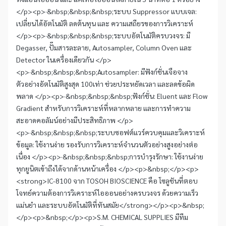
</p><p>·&nbsp;&nbsp;&nbsp;ระบบ Suppressor แบบเจล:
เปลี่ยนได้อัตโนมัติ ลดต้นทุน และ ความเสถียรของการวิเคราะห์
</p><p>·&nbsp;&nbsp;&nbsp;ระบบอัตโนมัติครบวงจร: มี
Degasser, ปั๊มสารละลาย, Autosampler, Column Oven และ
Detector ในเครื่องเดียวกัน </p>
<p>·&nbsp;&nbsp;&nbsp;Autosampler: มีฟังก์ชั่นเจือจาง
ตัวอย่างอัตโนมัติสูงสุด 100เท่า ช่วยประหยัดเวลา และลดข้อผิด
พลาด </p><p>·&nbsp;&nbsp;&nbsp;ฟังก์ชั่น: Eluent และ Flow
Gradient สำหรับการวิเคราะห์ที่หลากหลาย และการทำความ
สะอาดคอลัมน์อย่างมีประสิทธิภาพ </p>
<p>·&nbsp;&nbsp;&nbsp;ระบบซอฟต์แวร์ควบคุมและวิเคราะห์
ข้อมูล: ใช้งานง่าย รองรับการวิเคราะห์จำนวนตัวอย่างสูงอย่างต่อ
เนื่อง </p><p>·&nbsp;&nbsp;&nbsp;การบำรุงรักษา: ใช้งานง่าย
ทุกยูนิตเข้าถึงได้จากด้านหน้าเครื่อง </p><p>&nbsp;</p><p>
<strong>IC-8100 จาก TOSOH BIOSCIENCE คือ โซลูชันที่ตอบ
โจทย์ความต้องการวิเคราะห์ไอออนอย่างครบวงจร ด้วยความเร็ว
แม่นยำ และระบบอัตโนมัติที่ทันสมัย</strong></p><p>&nbsp;
</p><p>&nbsp;</p><p>S.M. CHEMICAL SUPPLIES มีทีม