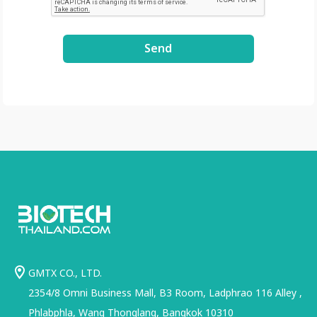
.com/file/d/1GLRohy
kZyVSyDn2LiVT_W8E
3xDE2Uxe0/view?
Send
usp=share_link
GMTX CO., LTD.
2354/8 Omni Business Mall, B3 Room, Ladphrao 116 Alley ,
Phlabphla, Wang Thonglang, Bangkok 10310