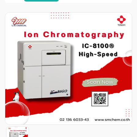
Item
1
of