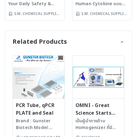
หรือสถานประกอบการที่
เปลี่ยนแปลงของเซลล์ในช่วง
สามารถตั้งโปรแกรมไว้ล่วง
การทดสอบเพื่อให้มั่นใจว่า
· ปิโตรเคมี / พอลิเมอร์
Your Daily Safety &
Human Cytokine แบบ
Service: Human
ต้องการมาตรฐานความ
เวลา (เช่น Cell
หน้าได้ · Prove 300 plus:
ไม่มีสารเสพติด ยา หรือสาร
ตรวจวัดปริมาณน้ำที่ปะปนใน
Emergency Help ชุด
Multiplex: · บริการ
Cytokine Magnetic
S.M. CHEMICAL SUPPLIES
S.M. CHEMICAL SUPPLIES
สะอาดสูง • งานตรวจสอบ
Differentiation,
เครื่อง UV/Vis สำหรับงาน
อื่นที่อาจรบกวนการวิเคราะห์
น้ำมันหรือสารตั้งต้น เพื่อ
อุปกรณ์เพื่อความปลอดภัย
วิเคราะห์หาปริมาณ Human
Bead Panel A
และรับรองมาตรฐาน HACCP,
CO LTD
CO LTD
Immune Response,
วิเคราะห์ที่ต้องการความไว
· มีความสม่ำเสมอระหว่าง
ประสิทธิภาพการผลิตและ
สำหรับบุคลากร และนักวิจัย
Cytokine แบบ Multiplex
(HCYTA-60K)
GMP, ISO 22000 เครื่อง
Tumor Heterogeneity)
เช่น น้ำดื่ม และเครื่องดื่ม มี
ล็อต (Lot-to-Lot
ป้องกันการกัดกร่อน
ในห้องปฏิบัติการ ความ
ที่มีความแม่นยำและรวดเร็ว
MVP ICON® คือ คำตอบ
Azenta ให้บริการอะไรใน
ระบบตรวจจับชุดทดสอบ
Consistency) · พร้อมใช้
Merck ได้พัฒนา
ปลอดภัยในห้องปฏิบัติการ
ด้วยเทคโนโลยี Luminex
Related Products
สำหรับองค์กรที่ต้องการยก
scRNA-seq · Single-Cell
อัตโนมัติสำหรับพารามิเตอร์ที่
ทันที (Ready-to-Use) ไม่
Aquastar® Karl Fischer
เป็นสิ่งที่ไม่ควรมองข้ามโดย
xMAP® สามารถวิเคราะห์
ระดับมาตรฐานความสะอาด
RNA-Seq · Single-Cell
ละเอียดอ่อน เช่น แมงกานีส
จำเป็นต้องเตรียม Matrix
Reagents เพื่อให้ตอบโจทย์
เด็ดขาด เพราะอุบัติเหตุต่าง ๆ
Cytokine ในตัวอย่างได้
และความปลอดภัยแบบมือ
Gene Expression Flex
และซัลเฟต · Prove 600
เอง ลดเวลาในการเตรียมงาน
ทั้งระบบ Volumetric และ
เช่น สารเคมีหกรั่วไหล หรือ
สูงสุดถึง 48 ตัวในหลุมเดียว
อาชีพ S.M. CHEMICAL
· Single-Cell Immuno-
plus: เครื่อง UV/Vis ที่มี
และเพิ่มความแม่นยำ การ
Coulometric ด้วยความ
การสูดดมสารอันตราย ล้วน
· มีบริการรันแลปฟรี ช่วย
SUPPLIES มีทีม Product
Profiling ทำไมต้องเลือก
ความไวสูงสุด เหมาะกับการ
ใช้งาน: · ใช้เป็น Matrix
แม่นยำสูง ใช้งานง่าย พร้อม
เป็นเรื่องที่ต้องให้ความสำคัญ
ให้คุณประหยัดเวลา · ใช้
Specialist ตอบทุกข้อ
Azenta? · ประสบการณ์
วิเคราะห์น้ำในกระบวนการ
สำหรับ Spiking สาร
การรับรองคุณภาพตาม
และป้องกันตั้งแต่แรกเริ่ม
ปริมาณตัวอย่างเพียง 25uL/
สงสัย Tel: (66) 2136 6033
กว่า 20 ปีในงาน NGS และ
ผลิตที่มีความซับซ้อน รองรับ
มาตรฐานเตรียม
มาตรฐานสากล ระบบ
เพื่อสร้างสภาพแวดล้อมการ
หลุม · สามารถตรวจได้
E-mail:
Transcriptomics · ทีม
การใช้เซลล์ขนาดใหญ่ถึง 100
Calibration Standards
Volumetric: · เหมาะ
ทำงานที่ปลอดภัย การใช้
หลายตัวอย่าง เช่น Plasma,
info@smchem.co.th
Bioinformatics ที่มี
มม. เพื่อเพิ่มความละเอียด
และ QC Samples · ใช้ใน
สำหรับตัวอย่างที่มีปริมาณน้ำ
อุปกรณ์ป้องกัน และเครื่องมือ
Serum, Cell
Website:
คุณภาพ วิเคราะห์ข้อมูลด้วย
และความแม่นยำขั้นสูง
งาน LC-MS/MS, GC-MS,
> 0.1%-100% · ใช้การไต
ที่ได้มาตรฐานจึงเป็นสิ่งจำเป็น
Supernatant, Protein
PCR Tube, qPCR
OMNI - Great
www.smchem.co.th
Pipeline ที่ Validate แล้ว
Function ตัวเครื่อง:
Immunoassay · เหมาะ
เตรตด้วยสารละลาย iodine
เราจึงได้รวบรวมชุดอุปกรณ์
Lysate หรือ Biological
PLATE and Seal
Science Starts
· ระยะเวลาเร็ว พร้อม
· Resistive Touch
สำหรับการวิเคราะห์ในสาขา
และคำนวณปริมาณน้ำจาก
เพื่อความปลอดภัยที่ครบครัน
Fluid และอื่น ๆ
HERE!
Brand : Gunster
เป็นผู้นำทางด้าน
รายงานที่อ่านง่าย และใช้งาน
Screen: สำหรับรุ่น Prove
Forensic & Toxicology,
ปริมาณสารที่ใช้ · นิยมใน
ไว้ในกล่องเดียว โดยทุกชิ้น
· Sensitivity ในการ
Biotech Model:
Homogenizer ที่มี
ต่อได้ทันที S.M.
100 และ 300 plus P-Cap
Therapeutic Drug
อุตสาหกรรมยา อาหาร และ
เป็นอุปกรณ์คุณภาพสูงที่ได้
ตรวจถึงระดับ pg/mL งาน
World Our
คุณภาพสูงจาก USA มา
CHEMICAL SUPPLIES มีทีม
Glass Touch Screen: