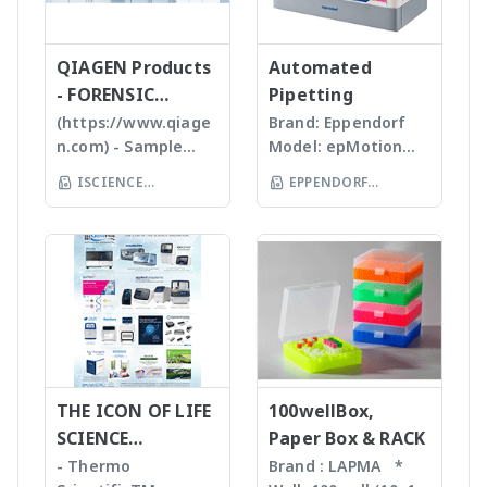
allows us to provide
samples เหมาะสำหรับ
สามารถทราบ ขนาด
expressionS is a
high quality, stable
Tissues, Soft plants
จำนวน รูปร่างและค่า
versatile, compact
and reasonable
or Emulsion samples
ข้อมูลทางสถิติที่สำคัญ
QIAGEN Products
mass detector
Automated
price products to
Ultrasonic
เพื่อทำออกมาเป็น
designed with the
- FORENSIC
Pipetting
researcher of the
homogenizers อาศัย
รายงานผลการวิเคราะห์
chemist in mind.
SCIENCE
(https://www.qiage
Brand: Eppendorf
world **มี
คลื่นเสียงในการทำให้
ได้สะดวกรวดเร็วและถูก
Features Reaction
n.com) - Sample
Model: epMotion
หลากหลายรุ่นสามารถใช้
ตัวอย่างละเอียด โดยใช้
ต้องมากยิ่งขึ้น
monitoring • For
preparation -
5075 The
ร่วมกับเครื่อง qPCR ได้
Tips ที่มีขนาดต่างๆ กัน
ISCIENCE
EPPENDORF
batch and flow
Homogenizer,
Eppendorf line of
เหมาะสำหรับ Bacteria,
TECHNOLOGY CO
chemistry • Fast
(THAILAND) CO LTD
Tissue Ruptor,
epMotion
Spores, Tissues,
compound
LTD
Tissuelyser LT,
automated liquid
accelerate enzyme
identification and
TissueLyser II,
handling systems is
and chemical
purity
Automated DNA
designed to help
reactions, degas
determination •
extraction, QIAcube
you automate
liquids and shear
Little or no sample
, EZ1 advanced/EZ1
routine pipetting
DNA Bead mill
preparation
advanced XL,
tasks to free up
homogenizers เป็น
required with many
QIAsymphony -
your time. Not only
เทคโนโลยีใหม่ล่าสุดใน
novel sample
Assay set up & DNA
THE ICON OF LIFE
is the epMotion one
100wellBox,
การบดตัวอย่าง โดยใช้
introduction
quantification -
of the most
SCIENCE
Paper Box & RACK
เม็ด Bead ชนิดและ
interfaces
Liquid handling
accurate pipetting
INNOVATION
ขนาดต่างๆ กันขึ้นกับ
- Thermo
Brand : LAPMA *
Purification For
robot (QIAgility),
stations on the