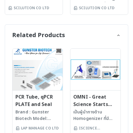
* Ozone Generator
การ ห้องทดลอง สื่อการเรียน
SCILUTION CO LTD
SCILUTION CO LTD
* Temperature &
การสอน โรงงานผลิต และ
Humidity * Water
ควบคุมคุณภาพตามความ
Quality Tester - pH
ต้องการของผู้ใช้งาน
Meter - DO Meter - TDS
* Laboratory
Related Products
Meter - Conductivity
Equipment - Packaging
Meter - Jar Test -
Test - Jar Test
Tubidity Meter
* Packaging Test -
* Weather Station
Leakage Tester - Burst
Tester
* Pharmaceutical Test
- Hardness Tester -
Friability Tester -
Stability Test Chamber
PCR Tube, qPCR
OMNI - Great
PLATE and Seal
Science Starts
HERE!
Brand : Gunster
เป็นผู้นำทางด้าน
Biotech Model:
Homogenizer ที่มี
World Our
คุณภาพสูงจาก USA มา
LAP MANAGE CO LTD
ISCIENCE
products are
นานกว่า 60 ปี โดย