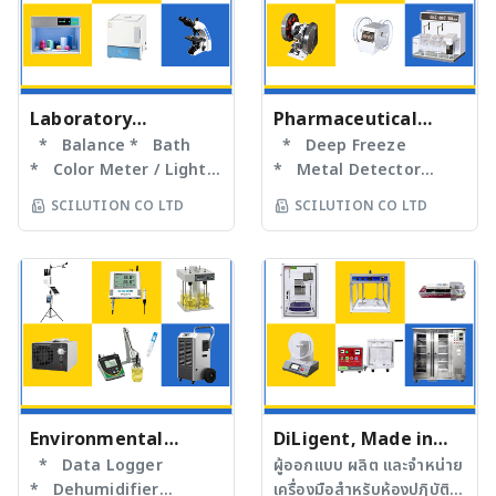
Laboratory
Pharmaceutical
Instruments
* Balance * Bath
Equipment
* Deep Freeze
* Color Meter / Light
* Metal Detector
Box * Data Logger
* Single Punch Tablet
SCILUTION CO LTD
SCILUTION CO LTD
* DC Stirrer / Over
Press * Tablet Test -
Head Stirrer * Furnace
Friability Test -
* Incubator
Dissolution -
* Magnetic / Hotplate
Disintegration
Stirrer * Microscope
* Oven * Temp-
Humid Display
Environmental
DiLigent, Made in
Equipment
* Data Logger
Thailand
ผู้ออกแบบ ผลิต และจำหน่าย
* Dehumidifier
เครื่องมือสำหรับห้องปฏิบัติ