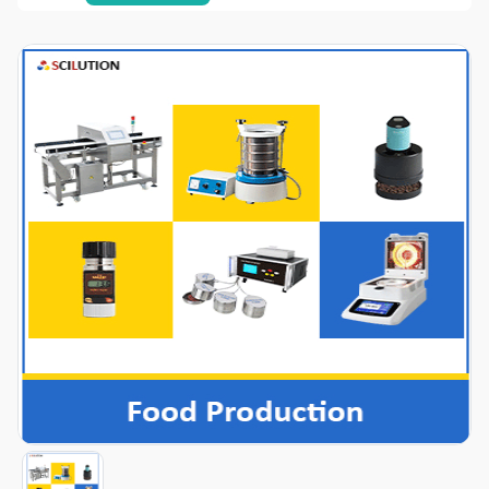
Item
1
of