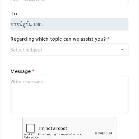
programming easy
Health, US -
and allows you to
NimaGen,
To
set-up even
Netherlands - PSI
complex tasks with
(Photon Systems
minimal training.
Instruments) Plant
Regarding which topic can we assist you?
*
Phenomics Systems,
Czech Republic -
Oxford Nanopore
Technologies, UK -
MGI Tech Co., Ltd.,
Message
*
China - Qualitype,
LIMS, Germany -
Bioptics, DNA/RNA
Fragment Analysis,
Taiwan - Bioarray,
Spain - GenenPlus,
US Download
Brochure :
https://drive.google
.com/file/d/1GLRohy