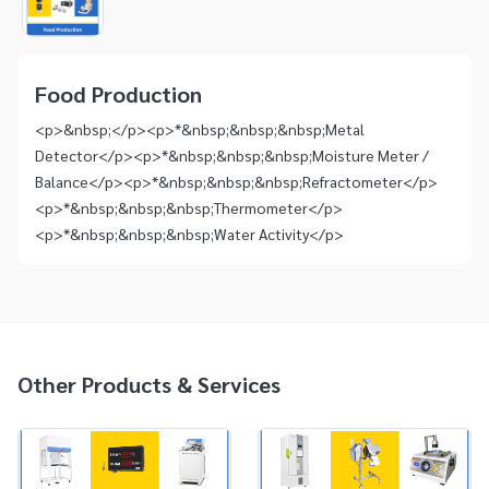
1
Item
1
of
Food Production
1
<p>&nbsp;</p><p>*&nbsp;&nbsp;&nbsp;Metal
Detector</p><p>*&nbsp;&nbsp;&nbsp;Moisture Meter /
Balance</p><p>*&nbsp;&nbsp;&nbsp;Refractometer</p>
<p>*&nbsp;&nbsp;&nbsp;Thermometer</p>
<p>*&nbsp;&nbsp;&nbsp;Water Activity</p>
Other Products & Services