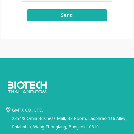
kZyVSyDn2LiVT_W8E
3xDE2Uxe0/view?
Send
usp=share_link
GMTX CO., LTD.
2354/8 Omni Business Mall, B3 Room, Ladphrao 116 Alley ,
Phlabphla, Wang Thonglang, Bangkok 10310