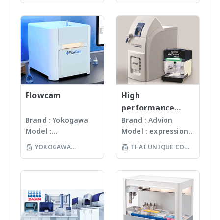
TECHNOLOGY CO
manufactured
สามารถบดตัวอย่างที่เป็น
LTD
under
Microorganism, Soil,
ISO13485:2016
Faeces, Tissues,
standard facility.
Plant, Hair, Bone,
Gunster’s advanced
Seeds ได้ละเอียดภายใน
manufacturing
เวลาไม่เกินหนึ่งนาที ขึ้น
process continually
กับรุ่นของเครื่องบด ซึ่งมี
monitors the
เทคโนโลยีหลากหลายให้
quality of products
Flowcam
เลือก รวมถึงมีเครื่องรุ่น
High
and individual batch
Automated
performance
testing ensures
workstation ซึ่ง
compact mass
Brand : Yokogawa
Brand : Advion
Gunster products
สามารถบดตัวอย่างได้ถึง
Model :
Model : expression®
spectrometer
are certified RNase,
96 ตัวอย่าง
Flowcam8000
S/L With
YOKOGAWA
THAI UNIQUE CO
DNase, Human DNA
(www.omni-inc.com)
Imaging particle
electrospray (ESI)
and Endotoxin-free.
(THAILAND) CO LTD
Rotor-stator
LTD
analysis เครื่อง
and atmospheric
We specializing in
homogenizers เป็น
วิเคราะห์อนุภาคขนาด
pressure chemical
plastic materials,
เครื่องบดแบบมือถือ ใช้
เล็กโดยใช้หลักการกล้อ
ionization (APCI) ion
plastic injection and
Probes ที่มีขนาดและ
งบันทึกภาพคุณภาพสูง
sources and a mass
post modification
ความคมต่างๆ กันขึ้นกับ
และซอฟแวร์ช่วยในการ
range of m/z 10 –
of plastics; this
ชนิดและปริมาณของ
วิเคราะห์ผลที่ผู้ใช้งานจะ
2000 units, the