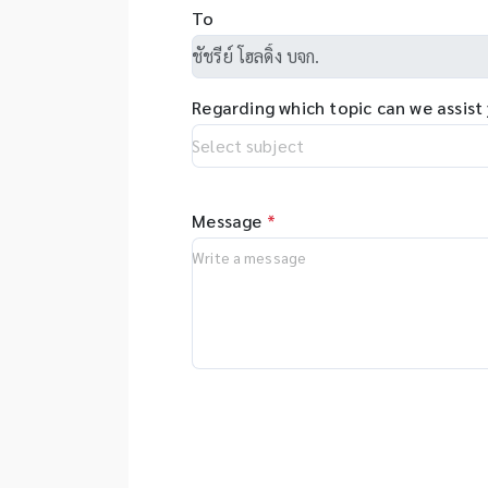
fl
To
วิ
sy
DN
ap
etc
so
ส
pr
Regarding which topic can we assist
al
co
tr
Message
*