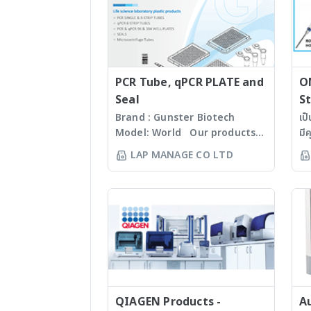
หาค่าความเค็ม (Salt
Refractometer) - เครื่องวัดหา
ค่าความหนาแน่นของสาร (Density
Meter)
PCR Tube, qPCR PLATE and
O
Seal
St
Brand : Gunster Biotech
เป
Model: World Our products
มี
are manufactured under
60
LAP MANAGE CO LTD
ISO13485:2016 standard
Mi
facility. Gunster’s advanced
Ti
manufacturing process
Se
continually monitors the
หนึ
quality of products and
เท
individual batch testing
ถึ
ensures Gunster products are
wo
certified RNase, DNase,
ตั
Human DNA and Endotoxin-
(w
free. We specializing in
QIAGEN Products -
st
A