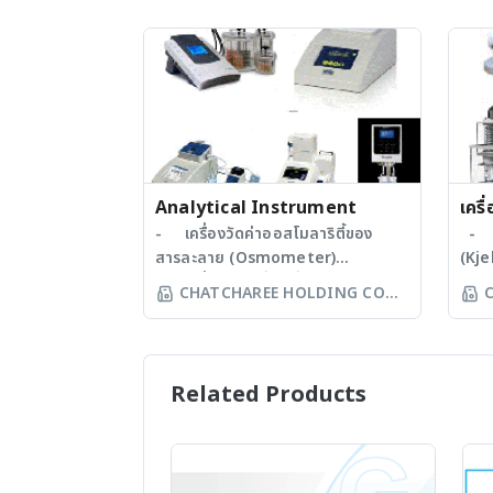
Analytical Instrument
เครื
- เครื่องวัดค่าออสโมลาริตี้ของ
อาห
- เค
สารละลาย (Osmometer)
(Kje
- เครื่องเพาะเลี้ยงเชื้อในสภาวะไร้
วิเค
CHATCHAREE HOLDING CO
ออกซิเจน (Anaerobic Jar
Extr
LTD
Systems) - เครื่องวัดความหนืด
ปริม
(Viscometer) - เครื่องทำให้เซลล์
- เ
แตกโดยใช้คลื่นความถี่สูง
Sepa
Related Products
(Ultrasonic Processor) - เครื่อง
คุณภ
หาจุดหลอมเหลวของสาร (Melting
เปอร
point) - เครื่องหาค่าความหวาน
(Ebu
(Brix Refractometer) - เครื่อง
ความ