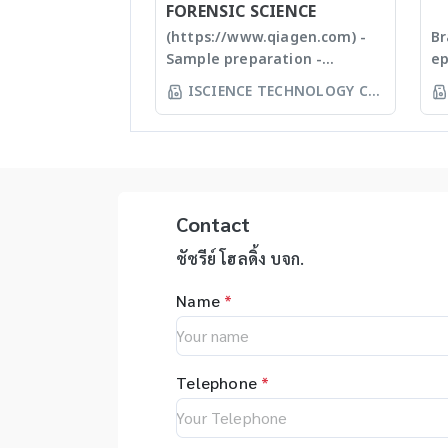
plastic materials, plastic
บด
FORENSIC SCIENCE
injection and post
แล
(https://www.qiagen.com) -
Br
modification of plastics; this
ปร
Sample preparation -
ep
allows us to provide high
Ti
Homogenizer, Tissue Ruptor,
Ep
ISCIENCE TECHNOLOGY CO
quality, stable and
Em
Tissuelyser LT, TissueLyser II,
au
LTD
reasonable price products to
ho
Automated DNA
sy
researcher of the
กา
extraction, QIAcube, EZ1
yo
world **มีหลากหลาย
Ti
advanced/EZ1 advanced XL,
pi
รุ่นสามารถใช้ร่วมกับเครื่อง qPCR ได้
สำ
QIAsymphony - Assay set up
yo
Ti
& DNA quantification - Liquid
ep
Contact
an
handling robot (QIAgility),
ac
de
Real time PCR (Rotor-GeneQ),
on
ชัชรีย์ โฮลดิ้ง บจก.
Be
Investigator quantiplex /
au
เท
Name
*
HYres kit - Human Identity
el
ตั
Assays (HID Assays) -
er
ขน
Investigator® IDplex GO Kit,
re
ร่
Investigator® IDplex Plus Kit,
as
บด
Telephone
*
Investigator® 24plex GO Kit,
in
Pl
Investigator® 24plex QS kit
wi
Ha
op
ละ