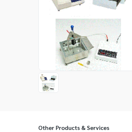
Item
1
of
1
Item
1
of
1
Other Products & Services