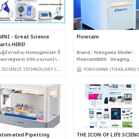
MNI - Great Science
Flowcam
arts HERE!
็นผู้นำทางด้าน Homogenizer ที่
Brand : Yokogawa Model :
คุณภาพสูงจาก USA มานานกว่า
Flowcam8000 Imaging
 ปี โดยสามารถบดตัวอย่างที่เป็น
particle analysis เครื่องวิเคราะ
ISCIENCE TECHNOLOGY CO
YOKOGAWA (THAILAND) 
croorganism, Soil, Faeces,
อนุภาคขนาดเล็กโดยใช้หลักการก
LTD
LTD
ssues, Plant, Hair, Bone,
งบันทึกภาพคุณภาพสูงและซอฟแว
eds ได้ละเอียดภายในเวลาไม่เกิน
ช่วยในการวิเคราะห์ผลที่ผู้ใช้งานจะ
่งนาที ขึ้นกับรุ่นของเครื่องบด ซึ่งมี
สามารถทราบ ขนาด จำนวน รูปร่า
คโนโลยีหลากหลายให้เลือก รวม
และค่าข้อมูลทางสถิติที่สำคัญเพื่อ
งมีเครื่องรุ่น Automated
ออกมาเป็นรายงานผลการวิเคราะห
rkstation ซึ่งสามารถบด
ได้สะดวกรวดเร็วและถูกต้องมากยิ่
วอย่างได้ถึง 96 ตัวอย่าง
ขึ้น
ww.omni-inc.com) Rotor-
ator homogenizers เป็นเครื่อง
utomated Pipetting
THE ICON OF LIFE SCIEN