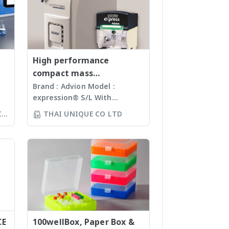
Shaker, Incubator Shaker -
เครื่องบด - เครื่องนับจำนวนโคโลนี
(Colony Counter)
High performance
compact mass
spectrometer
Brand : Advion Model :
expression® S/L With
ห์
electrospray (ESI) and
CO
THAI UNIQUE CO LTD
ล้อ
atmospheric pressure
ร์
chemical ionization (APCI) ion
sources and a mass range of
ง
m/z 10 – 2000 units, the
ทำ
expressionS is a versatile,
์
compact mass detector
ง
designed with the chemist in
mind. Features Reaction
monitoring • For batch and
CE
flow chemistry • Fast
100wellBox, Paper Box &