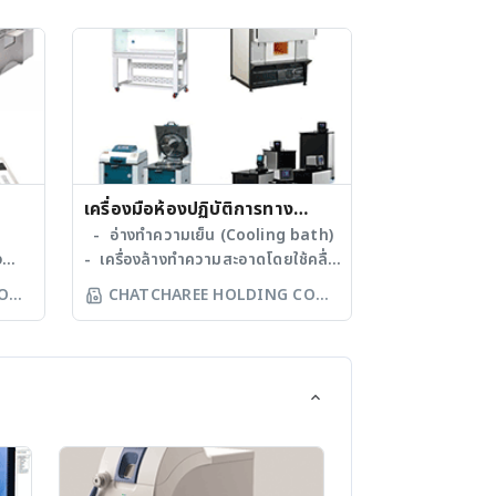
เครื่องมือห้องปฏิบัติการทาง
ณ
วิทยาศาสตร์ทั่วไป
- อ่างทำความเย็น (Cooling bath)
ง
- เครื่องล้างทำความสะอาดโดยใช้คลื่น
อัลตร้าโซนิก (Ultrasonic bath) - ตู้
O
CHATCHAREE HOLDING CO
้ำ
เขี่ยเชื้อ (Laminar Flow) - เตาให้
LTD
สีย
ความร้อนระบบกวนแม่เหล็ก
(Hotplate Stirrer) - เครื่องนึ่งฆ่า
(pH
เชื้อ (Autoclave) - เครื่องล้างเครื่อง
แก้ว (Glassware Washer) - ตู้แช่
ู้บ่ม
เยือกแข็ง (Ultra Low
Temperature Freezers) - เตาเผา
(Furnace) - Homogenizer -