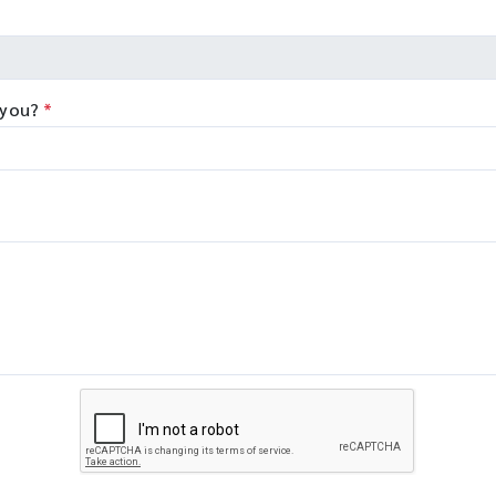
exibility to tailor the
Co., Ltd., China - Qualitype,
นาที โดยตัวอย่างที่ถูกบดจะมี
stem to your specific
LIMS, Germany - Bioptics,
A, RNA, proteins, enzymes,
plications. The unique
DNA/RNA Fragment Analysis
. ที่เป็นโมเลกุลที่สมบูรณ์ ไม่เสีย
ftware makes
Taiwan - Bioarray, Spain -
ภาพ
ogramming easy and
GenenPlus, US Download
 you?
*
lows you to set-up even
Brochure :
mplex tasks with minimal
https://drive.google.com/fi
aining.
/d/1GLRohykZyVSyDn2LiVT
8E3xDE2Uxe0/view?
usp=share_link