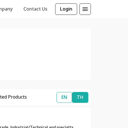
mpany
Contact Us
Login
ted Products
EN
TH
rade, Industrial/Technical and specialty 