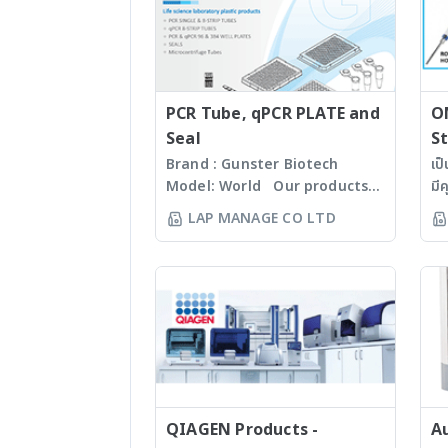
equ
Bal
Fur
met
Turb
Spe
PCR Tube, qPCR PLATE and
O
Seal
St
Brand : Gunster Biotech
เป
Model: World Our products
มี
are manufactured under
60
LAP MANAGE CO LTD
ISO13485:2016 standard
Mi
facility. Gunster’s advanced
Ti
manufacturing process
Se
continually monitors the
หนึ
quality of products and
เท
individual batch testing
ถึ
ensures Gunster products are
wo
certified RNase, DNase,
ตั
Human DNA and Endotoxin-
(w
free. We specializing in
QIAGEN Products -
st
A