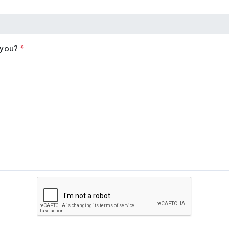
exibility to tailor the
Co., Ltd., China - Qualitype,
นาที โดยตัวอย่างที่ถูกบดจะมี
stem to your specific
LIMS, Germany - Bioptics,
A, RNA, proteins, enzymes,
plications. The unique
DNA/RNA Fragment Analysis
. ที่เป็นโมเลกุลที่สมบูรณ์ ไม่เสีย
ftware makes
Taiwan - Bioarray, Spain -
ภาพ
ogramming easy and
GenenPlus, US Download
 you?
*
lows you to set-up even
Brochure :
mplex tasks with minimal
https://drive.google.com/fi
aining.
/d/1GLRohykZyVSyDn2LiVT
8E3xDE2Uxe0/view?
usp=share_link