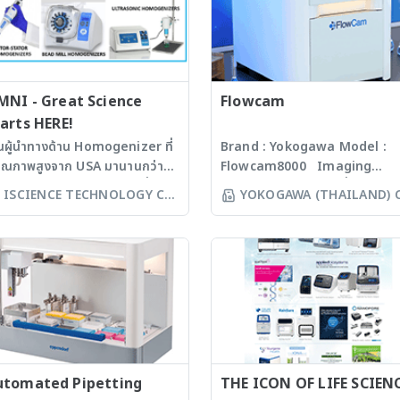
ipment : Analytical
ance : Drying Oven,
nace : COD, BOD, PH-
er, Conductivity meter,
idity meter, UV-VIS
ctopoto meter.
MNI - Great Science
Flowcam
arts HERE!
็นผู้นำทางด้าน Homogenizer ที่
Brand : Yokogawa Model :
คุณภาพสูงจาก USA มานานกว่า
Flowcam8000 Imaging
 ปี โดยสามารถบดตัวอย่างที่เป็น
particle analysis เครื่องวิเคราะ
ISCIENCE TECHNOLOGY CO
YOKOGAWA (THAILAND) 
croorganism, Soil, Faeces,
อนุภาคขนาดเล็กโดยใช้หลักการก
LTD
LTD
ssues, Plant, Hair, Bone,
งบันทึกภาพคุณภาพสูงและซอฟแว
eds ได้ละเอียดภายในเวลาไม่เกิน
ช่วยในการวิเคราะห์ผลที่ผู้ใช้งานจะ
่งนาที ขึ้นกับรุ่นของเครื่องบด ซึ่งมี
สามารถทราบ ขนาด จำนวน รูปร่า
คโนโลยีหลากหลายให้เลือก รวม
และค่าข้อมูลทางสถิติที่สำคัญเพื่อ
งมีเครื่องรุ่น Automated
ออกมาเป็นรายงานผลการวิเคราะห
rkstation ซึ่งสามารถบด
ได้สะดวกรวดเร็วและถูกต้องมากยิ่
วอย่างได้ถึง 96 ตัวอย่าง
ขึ้น
ww.omni-inc.com) Rotor-
ator homogenizers เป็นเครื่อง
utomated Pipetting
THE ICON OF LIFE SCIEN