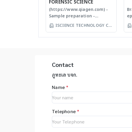
plastic materials, plastic
บด
FORENSIC SCIENCE
injection and post
แล
(https://www.qiagen.com) -
Br
modification of plastics; this
ปร
Sample preparation -
ep
allows us to provide high
Ti
Homogenizer, Tissue Ruptor,
Ep
ISCIENCE TECHNOLOGY CO
quality, stable and
Em
Tissuelyser LT, TissueLyser II,
au
LTD
reasonable price products to
ho
Automated DNA
sy
researcher of the
กา
extraction, QIAcube, EZ1
yo
world **มีหลากหลาย
Ti
advanced/EZ1 advanced XL,
pi
รุ่นสามารถใช้ร่วมกับเครื่อง qPCR ได้
สำ
QIAsymphony - Assay set up
yo
Ti
& DNA quantification - Liquid
ep
Contact
an
handling robot (QIAgility),
ac
de
Real time PCR (Rotor-GeneQ),
on
ภูทะเล บจก.
Be
Investigator quantiplex /
au
เท
Name
*
HYres kit - Human Identity
el
ตั
Assays (HID Assays) -
er
ขน
Investigator® IDplex GO Kit,
re
ร่
Investigator® IDplex Plus Kit,
as
บด
Telephone
*
Investigator® 24plex GO Kit,
in
Pl
Investigator® 24plex QS kit
wi
Ha
op
ละ