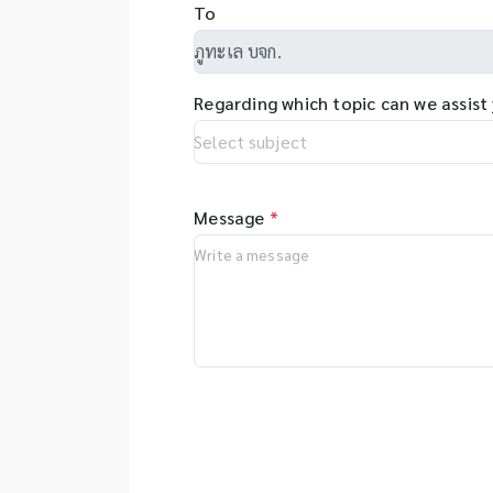
fl
To
วิ
sy
DN
ap
etc
so
ส
pr
Regarding which topic can we assist
al
co
tr
Message
*