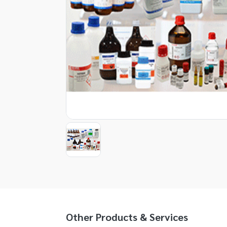
Item
1
of
1
Item
1
of
1
Other Products & Services