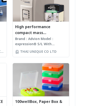
High performance
compact mass
spectrometer
Brand : Advion Model :
expression® S/L With
ห์
electrospray (ESI) and
CO
THAI UNIQUE CO LTD
ล้อ
atmospheric pressure
ร์
chemical ionization (APCI) ion
sources and a mass range of
ง
m/z 10 – 2000 units, the
ทำ
expressionS is a versatile,
์
compact mass detector
ง
designed with the chemist in
mind. Features Reaction
monitoring • For batch and
CE
flow chemistry • Fast
100wellBox, Paper Box &