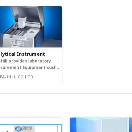
lytical Instrument
Hill provides laboratory
surement Equipment such
thermometer and
EA-HILL CO LTD
surement equipment your
fic requirements. 1. X-Ray
rescence (ED-XRF) (Bruker)
mental rang : Sodium to
nium (Na-U) : Carbon to
ricium (C-AM) with light
ent (LE) detector. 2. X-Ray
raction (Bruker) 3. General