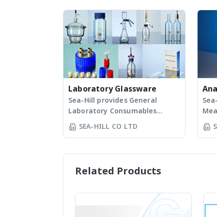
Laboratory Glassware
Ana
Sea-Hill provides General
Sea-
Laboratory Consumables
Mea
Equipment, Scientific
as 
SEA-HILL CO LTD
S
Equipment, Glassware,
mea
Plasticware and Chemical
speci
Equipment อุปกรณ์เครื่องแก้วและ
Fluo
พลาสติกในห้องแล็บ * อุปกรณ์เครื่อง
Ele
Related Products
แก้วและพลาสติกในห้องแล็บ แบบ
ura
สำเร็จรูป * เครื่องแก้วสั่งทำ (ลูกค้า
ame
จำเป็นต้องมีแบบ หรือสินค้าตัวอย่าง
elem
เพื่อสั่งทำ)
Diff