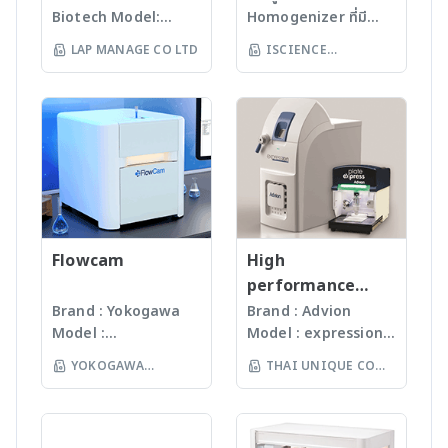
category/38
category/32
สร้างมาตรฐานใหม่ของ
ประกันสินค้านาน 2 ปี พร้อม
ความปลอดภัยและความ
ได้สินค้าที่มีคุณภาพสูง ผลิต
Biotech Model:
Homogenizer ที่มี
คุณภาพ ความปลอดภัย และ
บริการหลังการขายที่ใส่ใจ
ทนทานในทุกสภาพแวดล้อม
ตามมาตรฐานสากล SEFA8,
World Our
คุณภาพสูงจาก USA มา
ความน่าเชื่อถือ ให้กับทุกห้อง
เพื่อให้ลูกค้าใช้งานได้อย่าง
LAP MANAGE CO LTD
ISCIENCE
ช่วยจัดเก็บอุปกรณ์และสาร
มอก. (TIS) และผู้ผลิตได้รับ
products are
นานกว่า 60 ปี โดย
ปฏิบัติการที่ไว้วางใจเรา ดู
ต่อเนื่องและไร้กังวล เพราะเรา
เคมีให้เป็นระเบียบ ช่วยทำให้
การการันตีด้วยมาตรฐาน
TECHNOLOGY CO
manufactured
สามารถบดตัวอย่างที่เป็น
รายละเอียดสินค้าเพิ่มเติมได้ที่
มุ่งมั่นสร้างมาตรฐานใหม่ของ
การทำงานสะดวกยิ่งขึ้น
พร้อมรางวัลมากมาย อาทิ
LTD
under
Microorganism, Soil,
:
คุณภาพ ความปลอดภัย และ
พร้อมสร้างภาพลักษณ์ที่เป็น
ISO 9001, ISO 14001,
ISO13485:2016
Faeces, Tissues,
www.skpower.co.th/ne
ความน่าเชื่อถือ ให้กับทุกห้อง
มืออาชีพให้กับห้องปฏิบัติการ
ISO 45001 พร้อมปรับแต่ง
standard facility.
Plant, Hair, Bone,
w_front/products-
ปฏิบัติการที่ไว้วางใจเรา ดู
นอกจากนี้ เรายังมีโครงสร้าง
เฉพาะตามความต้องการของ
Gunster’s advanced
Seeds ได้ละเอียดภายใน
category/49
รายละเอียดสินค้าเพิ่มเติมได้ที่
และดีไซน์ให้เลือกหลากหลาย
คุณ เรามั่นใจในคุณภาพ
manufacturing
เวลาไม่เกินหนึ่งนาที ขึ้น
:
พร้อมปรับแต่งเฉพาะตาม
ด้วยการรับประกันสินค้านาน
process continually
กับรุ่นของเครื่องบด ซึ่งมี
www.skpower.co.th/ne
ความต้องการของคุณ เรา
2 ปี พร้อมบริการหลังการ
monitors the
เทคโนโลยีหลากหลายให้
w_front/products-
มั่นใจในคุณภาพ ด้วยการรับ
ขายที่ใส่ใจ เพื่อให้ลูกค้าใช้
quality of products
Flowcam
เลือก รวมถึงมีเครื่องรุ่น
High
category/23
ประกันสินค้านาน 2 ปี พร้อม
งานได้อย่างต่อเนื่องและไร้
and individual batch
Automated
performance
บริการหลังการขายที่ใส่ใจ
กังวล เพราะเรามุ่งมั่นสร้าง
testing ensures
workstation ซึ่ง
compact mass
Brand : Yokogawa
Brand : Advion
เพื่อให้ลูกค้าใช้งานได้อย่าง
มาตรฐานใหม่ของคุณภาพ
Gunster products
สามารถบดตัวอย่างได้ถึง
Model :
Model : expression®
spectrometer
ต่อเนื่องและไร้กังวล เพราะเรา
ความปลอดภัย และความน่า
are certified RNase,
96 ตัวอย่าง
Flowcam8000
S/L With
มุ่งมั่นสร้างมาตรฐานใหม่ของ
เชื่อถือ ให้กับทุกห้องปฏิบัติ
YOKOGAWA
THAI UNIQUE CO
DNase, Human DNA
(www.omni-inc.com)
Imaging particle
electrospray (ESI)
คุณภาพ ความปลอดภัย และ
การที่ไว้วางใจเรา ดูราย
and Endotoxin-free.
(THAILAND) CO LTD
Rotor-stator
LTD
analysis เครื่อง
and atmospheric
ความน่าเชื่อถือ ให้กับทุกห้อง
ละเอียดสินค้าเพิ่มเติมได้ที่ :
We specializing in
homogenizers เป็น
วิเคราะห์อนุภาคขนาด
pressure chemical
ปฏิบัติการที่ไว้วางใจเรา ดู
www.skpower.co.th/ne
plastic materials,
เครื่องบดแบบมือถือ ใช้
เล็กโดยใช้หลักการกล้อ
ionization (APCI) ion