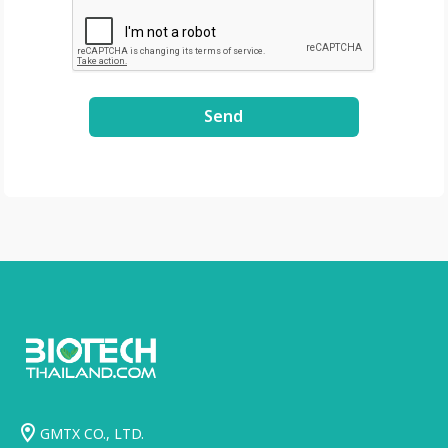
Brochure :
https://drive.google
.com/file/d/1GLRohy
kZyVSyDn2LiVT_W8E
3xDE2Uxe0/view?
Send
usp=share_link
GMTX CO., LTD.