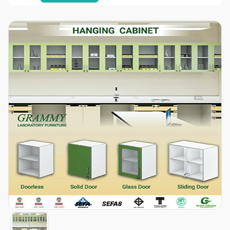
Item
1
of