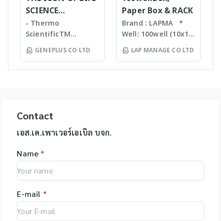
การบดตัวอย่าง โดยใช้
introduction
quantification -
of the most
SCIENCE
Paper Box & RACK
เม็ด Bead ชนิดและ
interfaces
Liquid handling
accurate pipetting
INNOVATION
ขนาดต่างๆ กันขึ้นกับ
- Thermo
Brand : LAPMA *
Purification For
robot (QIAgility),
stations on the
ตัวอย่าง ทำงานร่วมกับ
ScientificTM
Well: 100well (10x10)
mass-directed
Real time PCR
market, by virtue of
เครื่องเขย่ากำลังแรง
KingFisherTM
* Material:
fraction collection
GENEPLUS CO LTD
LAP MANAGE CO LTD
(Rotor-GeneQ),
automation it helps
สามารถบดตัวอย่างที่เป็น
Instruments &
Polypropylene (PP) /
with all: • Flash
Investigator
you to eliminate
Microorganism,
Consumables, US -
Polycarbonate (PC)
chromatography
quantiplex / HYres
manual pipetting
Plant material จน
Ion TorrentTM Next
material * Box
systems • Prep-LC
kit - Human
errors and
กระทั่งถึงเป็น Hard
Generation
color: blue, green,
systems • SFC
Identity Assays (HID
maximizes the
Tissue เช่น Bone,
Sequencing
orange, natural
systems The
Assays) -
reproducibility of
Hair ได้ละเอียดภายใน
instruments and
color *
expressionL is the
Contact
Investigator®
your assays.
เวลาประมาณ 30 วินาที
reagents, US -
Specification: use
ideal mass detector
IDplex GO Kit,
epMotion is
โดยตัวอย่างที่ถูกบดจะมี
Applied
for 2ml, 1.5ml, 1.8ml
เอส.เค.เพาเวอร์เอเบิล บจก.
for both chemical
Investigator®
available in four
DNA, RNA, proteins,
BiosystemsTM
cryotube *
and biochemical
IDplex Plus Kit,
different formats
enzymes, etc. ที่เป็น
Name
*
HIDTM Instruments
Temperature range:
applications. •
Investigator®
and with different
โมเลกุลที่สมบูรณ์ ไม่เสีย
and consumables,
stable from -80? to
Natural products •
24plex GO Kit,
upgrade options,
สภาพ
US - Applied
+121? for PP boxes *
Peptides • Proteins •
Investigator®
giving you the
BiosystemsTM
Stable from -196?C
Oligonucleotides •
24plex QS kit
flexibility to tailor
E-mail
*
Rapid HITTM
to 121?C for PC
Polymers
the system to your
Systems
boxes Application:
specific
instruments and
Used for freezing