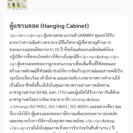
1
Item
1
of
ตู้แขวนลอย (Hanging Cabinet)
1
<p><br></p><p>ตู้แขวนลอย แบรนด์ GRAMMY คุณจะได้รับ
มากกว่าความคุ้มค่า เพราะเรามีทีมวิศวกรผู้เชี่ยวชาญด้านการ
ออกแบบและผลิตมากกว่า 30 ปี ที่พร้อมส่งมอบผลิตภัณฑ์ห้อง
ปฏิบัติการที่ตอบโจทย์การใช้งานในทุกมิติ</p><p>&nbsp;</p>
<p>ตู้แขวนลอยของเราถูกออกแบบมาเพื่อเพิ่มพื้นที่ใช้สอยและ
สร้างภาพลักษณ์ที่ทันสมัย ช่วยให้การจัดเก็บอุปกรณ์และสารเคมีเป็น
ระเบียบเรียบร้อย เข้าถึงง่าย และยกระดับบรรยากาศการทำงานให้
เป็นมืออาชีพยิ่งขึ้น มั่นใจในคุณภาพ เพราะผ่านการผลิตตาม
มาตรฐานสากล SEFA8, มอก. (TIS) และผู้ผลิตได้รับการการันตีด้วย
มาตรฐานพร้อมรางวัลมากมาย อาทิ<strong>&nbsp;
</strong>ISO 9001, ISO 14001, ISO 45001 และฉลากเขียว คุณ
จึงวางใจได้ว่าตู้แขวนลอยของเรามีความแข็งแรงทนทาน ปลอดภัย
และเหมาะกับการใช้งานในทุกสภาพแวดล้อม </p><p>&nbsp;
</p><p>เรามั่นใจในคุณภาพ ด้วยการรับประกันสินค้านาน 2 ปี