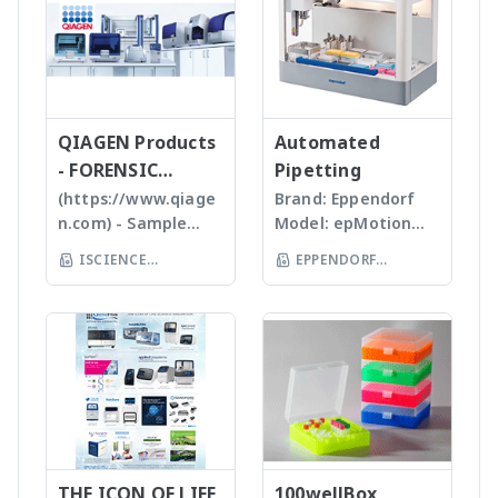
รายละเอียดสินค้าเพิ่มเติมได้ที่
w_front/products-
plastic injection and
Probes ที่มีขนาดและ
งบันทึกภาพคุณภาพสูง
sources and a mass
:
category/18
post modification
ความคมต่างๆ กันขึ้นกับ
และซอฟแวร์ช่วยในการ
range of m/z 10 –
www.skpower.co.th/ne
of plastics; this
ชนิดและปริมาณของ
วิเคราะห์ผลที่ผู้ใช้งานจะ
2000 units, the
w_front/products-
allows us to provide
samples เหมาะสำหรับ
สามารถทราบ ขนาด
expressionS is a
category/27
high quality, stable
Tissues, Soft plants
จำนวน รูปร่างและค่า
versatile, compact
and reasonable
or Emulsion samples
ข้อมูลทางสถิติที่สำคัญ
QIAGEN Products
mass detector
Automated
price products to
Ultrasonic
เพื่อทำออกมาเป็น
designed with the
- FORENSIC
Pipetting
researcher of the
homogenizers อาศัย
รายงานผลการวิเคราะห์
chemist in mind.
SCIENCE
(https://www.qiage
Brand: Eppendorf
world **มี
คลื่นเสียงในการทำให้
ได้สะดวกรวดเร็วและถูก
Features Reaction
n.com) - Sample
Model: epMotion
หลากหลายรุ่นสามารถใช้
ตัวอย่างละเอียด โดยใช้
ต้องมากยิ่งขึ้น
monitoring • For
preparation -
5075 The
ร่วมกับเครื่อง qPCR ได้
Tips ที่มีขนาดต่างๆ กัน
ISCIENCE
EPPENDORF
batch and flow
Homogenizer,
Eppendorf line of
เหมาะสำหรับ Bacteria,
TECHNOLOGY CO
chemistry • Fast
(THAILAND) CO LTD
Tissue Ruptor,
epMotion
Spores, Tissues,
compound
LTD
Tissuelyser LT,
automated liquid
accelerate enzyme
identification and
TissueLyser II,
handling systems is
and chemical
purity
Automated DNA
designed to help
reactions, degas
determination •
extraction, QIAcube
you automate
liquids and shear
Little or no sample
, EZ1 advanced/EZ1
routine pipetting
DNA Bead mill
preparation
advanced XL,
tasks to free up
homogenizers เป็น
required with many
QIAsymphony -
your time. Not only
เทคโนโลยีใหม่ล่าสุดใน
novel sample
Assay set up & DNA
THE ICON OF LIFE
is the epMotion one
100wellBox,