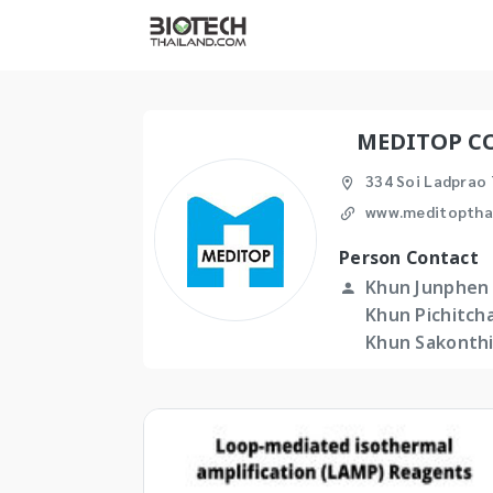
MEDITOP C
334 Soi Ladprao
www.meditoptha
Person Contact
Khun Junphen C
Khun Pichitcha
Khun Sakonthip 