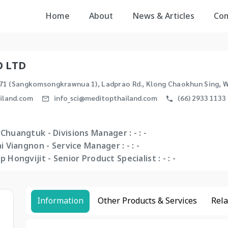
Home
About
News & Articles
Co
O LTD
 71 (Sangkomsongkrawnua 1), Ladprao Rd., Klong Chaokhun Sing,
iland.com
info_sci@meditopthailand.com
(66) 2933 1133
huangtuk - Divisions Manager : - : -
i Viangnon - Service Manager : - : -
Hongvijit - Senior Product Specialist : - : -
Information
Other Products & Services
Rela