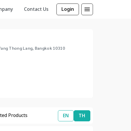
mpany
Contact Us
Login
 Wang Thong Lang, Bangkok 10310
ted Products
EN
TH