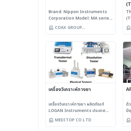
อ่างน้ำค
บดด้วยคลื่นความถี่สูง - เข็มและ
ทำแห
(T
ร้าโ
กระบอกฉีด - ระบบผลิตน้ำบริสุทธิ์ -
แห้ง
Brand: Nippon Instruments
Th
ดิจิท
เครื่องควบคุมอุณหภูมิแบบแห้ง - อ่าง
สำหร
Corporation Model: MA series
(T
1.9 
น้ำควบคุมอุณหภูมิ - เครื่องเขย่า
ขวดต
Features The MA series was
sc
COAX GROUP
สดิวเซ
สุญญา
so designed that anyone can
es
เซลล
CORPORATION LTD
LyoA
quickly measure the amount
ai
โซนิค
กิโล
of mercury contained in
de
และ 
PLC 
liquids, solids, and gases
ac
- หน้
ควบค
(option required) by simple
se
ย่าแ
- ส่
operation, which does not
in
สั่น
ลเกร
include pretreatment but
su
เครื่
เซอร
include the heat-
bu
แบบว
ชั้น
vaporization and ensures
ad
แพล
สูงส
high sensitivity and high
เครื่องวิเคราะห์ทางยา
bu
A
อัตโ
accuracy. Different from the
fu
เด็นเ
reducing-vaporization
se
เครื่องวิเคราะห์ทางยา ผลิตภัณฑ์
ด้
ตัวอ
method, there is no need to
te
LOGAN Instruments ประเทศ
ปั
ทำงา
perform any troublesome
compa
สหรัฐอเมริกา เครื่องทดสอบการ
ถู
งานง
MEDITOP CO LTD
pretreatment using
30
ละลายเม็ดยา - เหมาะสำหรับการ
ต้
หลาก
chemicals. This series has
bu
วิจัยและพัฒนายา รวมถึงการประเมิน
เพ