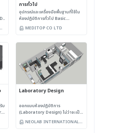
ต่ละ
700 -
การทั่วไป
ำนวน
งนึ่ง
อุปกรณ์และเครื่องมือพื้นฐานที่ใช้ใน
อบ
ND
ห้องปฏิบัติการทั่วไป Basic
่ทน
้อง
equipment and instrument
ะบบ
MEDITOP CO LTD
่อง -
that used in general
ับใช้
้ทั้ง
laboratory ตู้เย็น ตู้แช่แข็ง - ตู้
ชื้อ
.
เย็นแช่ยา - ตู้เย็นแช่ตัวอย่างทางชีว
น
การแพทย์ - ตู้เย็นสำหรับห้องปฏิบัติ
สอบ
ระบบ
MM.
การ - ตู้แช่เอ็นไซม์ - ตู้แช่แข็งที่
ละลายน้ำแข็งแบบแมนนวล - ตู้แช่
น -
วาม
แข็งที่ละลายน้ำแข็งแบบอัตโนมัติ - ตู้
 - มี
2
แช่แข็ง -80 องศาเซลเซียส อุปกรณ์
กัน
ว
ดูด-จ่ายสารละลาย - ปิเปตแมนนวล
ก่อน
ร
ง
- ปิเปตอิเล็กทรอนิกส์ - อุปกรณ์
Laboratory Design
ระบบ
ควบคุมการดูดของปิเปต - เครื่องดูด
า
งฆ่า
TE
จ่ายสารละลายชนิดกดปั๊ม เตาให้
รับ
ออกแบบห้องปฏิบัติการ
่าย -
ำหรับ
ME
ความร้อน / เครื่องกวนสาร - มีทั้ง
r
(Laboratory Design) ไม่ว่าจะเป็น
รง
ำหรับ
แบบอนาล็อก และดิจิทัล - มีแบบทั้ง
อาคารสร้างใหม่หรือการปรับปรุง
NEOLAB INTERNATIONAL
ให้ความร้อน และใช้กวนสารได้พร้อม
สถานที่เก่า เพื่อรองรับปริมาณงานที่
อง
ึ่งที่
CO LTD
กัน การตรวจวิเคราะห์ทางชีวโมเลกุล
เพิ่มขึ้น หรือยกระดับให้เป็นไปตาม