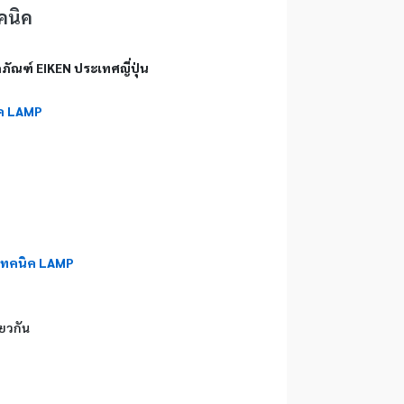
คนิค
ัณฑ์ EIKEN ประเทศญี่ปุ่น
ค LAMP 
เทคนิค LAMP 
ียวกัน