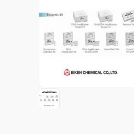
Item
1
of
1
Item
1
of
1