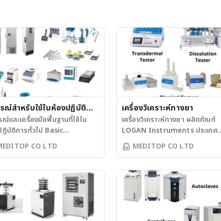
รณ์สำหรับใช้ในห้องปฏิบัติ
เครื่องวิเคราะห์ทางยา
ั่วไป
ณ์และเครื่องมือพื้นฐานที่ใช้ใน
เครื่องวิเคราะห์ทางยา ผลิตภัณฑ์
ปฏิบัติการทั่วไป Basic
LOGAN Instruments ประเทศ
ipment and instrument
สหรัฐอเมริกา เครื่องทดสอบการละลาย
MEDITOP CO LTD
MEDITOP CO LTD
 used in general
เม็ดยา - เหมาะสำหรับการวิจัยแล
ู้เย็น ตู้แช่แข็ง - ตู้เย็น
พัฒนายา รวมถึงการประเมินการ
า - ตู้เย็นแช่ตัวอย่างทางชีวการ
ละลายของยาสามัญ - ได้รับการ
์ - ตู้เย็นสำหรับห้องปฏิบัติการ -
ออกแบบให้ได้มาตรฐาน USP เพื่อ
่เอ็นไซม์ - ตู้แช่แข็งที่ละลายน้ำแข็ง
การวิเคราะห์ตัวอย่างการละลาย แ
มนนวล - ตู้แช่แข็งที่ละลายน้ำ
การประเมินตัวยาเป็นไปตามมาตร
บบอัตโนมัติ - ตู้แช่แข็ง -80
- ความเสถียรที่เหนือกว่าช่วยให้มั