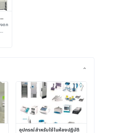
ละ
ทดสอบการซึมผ่านของยา - เครื่องวัด
การ
คุณสมบัติทางกายภาพของเม็ดยา -
น้า
เครื่องวัดความกร่อนของเม็ดยา -
ี่ใช้
เครื่องทดสอบการแตกตัวเม็ดยา -
ี่ยงตก
เครื่องทดสอบความหนาแน่นของ
อบ
ตัวอย่างบดละเอียด - ถังเพาะเลี้ยง
อง
เซลล์พร้อมระบบควบคุมการทำงาน
ั้ง
ระบบ
น
า -
ามารถ
ยของ
ร
บการ
าพ -
าะที่
นของ
ีม
นความ
คลุม
รซึม
้อง
บ
มจุ
ม
ามจุ
รถ
อุปกรณ์สำหรับใช้ในห้องปฏิบัติ