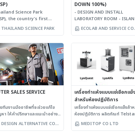
วบคุมอุณหภูมิ เครื่องล้างอัลต
ควบคุมการทำงานได้ 2 โซน โดยแ
้งได้หลากหลาย อาทิเช่น ห้องทำ
ฆ่าเชื้อรุ่น SX-300, SX-500, SX-
SP)
DOWN 100%)
ซนิค - มีทั้งแบบอนาล็อก และ
โซนควบคุมการทำงานของเซลล์จ
 ห้องทำแห้งพร้อม Stoppering
เครื่องนึ่งที่ได้รับการออกแบบให้ห้อ
ailand Science Park
- DESIGN AND INSTALL
ัล - มีขนาดความจุให้เลือกตั้งแต่
3 ตำแหน่ง - ติดตั้งพร้อมกับที่คร
ับปิดจุก Vial ก้านทำแห้งสำหรับ
มีขนาดความจุสูงสุด สำหรับพื้นที่
SP), the country’s first
LABORATORY ROOM - ISLA
ถึง 20.8 ลิตร - มาพร้อมกับทราน
โปร่งแสงสำหรับใช้กับตัวอย่างที่ไม
ัวอย่าง หรือแอมพูล - ปั๊ม
กะทัดรัด - สามารถคลายล็อคฝาห
ience and technology park
BENCH - WALL BENCH - SINK
อร์ความถี่ 40 kHz เครื่องแยก
THAILAND SCIENCE PARK
กับแสง และช่วยป้องกันฝุ่น - มีร
ECOLAB AND SERVICE CO
กาศติดตั้งภายนอกตัวเครื่อง รุ่น
นึ่งโดยใช้เท้าเหยียบที่แป้นหน้าเครื
tablished in 2002 with the
PP - CHEMICAL STORAGE -
์และสารชีวภาพด้วยคลื่นอัลตรา
การเก็บตัวอย่างแบบอัตโนมัติสำหร
LTD
lfa รองรับความจุสูงสุด 22
สามารถเลือกโปรแกรมการทำงานได
m to promote innovation
CABINET STORAGE MATERIAL:
 - มีรุ่นที่ใช้กำลังไฟ 250 วัตต์
กับเครื่องทดสอบฯ เครื่องทดสอบการ
กรัม - ควบคุมการทำงานด้วยระบบ
การนึ่งฆ่าเชื้อของเหลว, การนึ่งฆ่าเ
velopment and R&D
- PLYWOOD TICKNESS 18 MM
500 วัตต์ - ความถี่ 20 กิโลเฮิรตซ์
แตกตัวเม็ดยา - เครื่องทดสอบได้
(Siemens) - สามารถตั้งค่าและ
ทั่วไป, การนึ่งฆ่าเชื้อพร้อมระบบอุ่
tivities in the private
+ LAMINATE TICKNESS 0.8
าจอแสดงผลแบบดิจิทัล เครื่องเข
มาตรฐานตาม USP ใช้สำหรับทด
ุมการทำงานผ่านหน้าจอสีสัมผัส
ตัวอย่าง, การให้ความร้อนพร้อม
ctor. TSP is a key
MM. - STEEL TICKNESS 1.2 
ละร็อคเกอร์ - เครื่องเขย่าสารแบบ
การแตกตัวของยาเตรียมประเภท
วนดักจับไอน้ำทำด้วยสแตนเลสสตี
อุ่นตัวอย่าง, และการจดจำค่าการ
frastructure built to
+ EPOXY COATING TICKNESS
 - เครื่องเขย่าแนวราบซ้ายขวา -
ของแข็ง แผ่นฟิล์มช่องปาก เป็นต้
ด 316L - ทำความเย็นที่คอนเด็น
ทำงาน - มีพัดลมสำหรับช่วยลดค
pport technology intensive
120 MICRON - C-FRAME *
องเขย่า 3D - เครื่องเขย่าสารในรูป
อ่างน้ำแยก 2 ฝั่ง ทำให้ง่ายต่อการ
์ได้ต่ำสุดที่ -55oC หรือ -85oC -
ร้อนเมื่อการนึ่งฆ่าเชื้อเสร็จสมบูรณ์
sinesses. In addition to
SYSTEM: STEEL TICKNESS 1.
งกลม - โรเตเตอร์ - ร็อคกิ้ง
สังเกต - สามารถทำทดสอบพร้อม
วางตัวอย่างสามารถทำอุณหภูมิได้
อุปกรณ์ด้านความปลอดภัยของตั
vanced facilities and
MM. SIZE 60X40 + EPOXY
ตฟอร์ม
ได้สูงสุด 6 ตะกร้า - มีเสียงเตือน
ุด +70oC - มีระบบละลายน้ำแข็ง
เครื่องอย่างครอบคลุม รวมถึง กา
siness space, TSP offers a
FTER SALES SERVICE
COATING TICKNESS 120
เครื่องทำแห้งแบบแช่เยือกแข็
สิ้นสุดการทดสอบ เมื่อสิ้นสุดการ
นมัติ - สามารถแสดงอุณหภูมิคอน
ตรวจวัดปริมาณน้ำในห้องนึ่ง และ
ll range of value-added
MICRON * BODY: PLYWOOD
สำหรับห้องปฏิบัติการ
ทำงานแล้ว Basket จะถูกดึงขึ้นจ
ซอร์ อุณหภูมิชั้นวาง อุณหภูมิ
ล็อคฝาห้องนึ่งขณะที่เครื่องกำลังนึ่
rvices targeted at
TICKNESS 18 MM. + LAMINA
วยทีมงานมืออาชีพที่จะช่วยแก้ไข
เครื่องทำแห้งแบบแช่เยือกแข็งสำห
กบีกเกอร์โดยอัตโนมัติ - ใช้งานง
ย่าง วาล์วความดัน ระยะเวลาการ
เชื้อ - ห้องนึ่งมีความจุ 22 ลิตร ส
chnology intensive
TICKNESS 0.8 MM. - H-FRA
ญหา ให้คำปรึกษาและแนะนำอย่าง
ห้องปฏิบัติการ ผลิตภัณฑ์ Telsta
อุปกรณ์ยกป้องกันการกัดกร่อนต
น การเตือน สูตรการทำงาน ใช้
รุ่น ES-215 และความจุ 53 ลิตร ส
nies. The park, with
* SYSTEM: STEEL TICKNESS
กต้อง เราจึงมุ่งมั่นตอบสนองความ
ประเทศสเปน ขนาดความจุ 8, 22,
ตามข้อกำหนดของ USP เครื่องทดสอบ
่าย - รองรับอุปกรณ์ทำแห้งได้
รุ่น ES-315 เครื่องนึ่งฆ่าเชื้อรุ่น FLS-
DESIGN ALTERNATIVE CO
MEDITOP CO LTD
0,000 square meters of
1.2 MM. SIZE 60X40 + EPOXY
องการของลูกค้าจากประสบการณ์
และ 30 กิโลกรัม รุ่น LyoQuest
ความหนาแน่นผงตัวอย่าง - เครื่
หลาย อาทิเช่น ห้องทำแห้ง ห้อง
1000 - เครื่องนึ่งฆ่าเชื้อสำหรับของน
LTD
ilt-up space, is situated
COATING TICKNESS 120
ื่อให้ได้ความพึงพอใจสูงสุด ด้วย
รองรับความจุสูงสุด 8 กิโลกรัม -
ทดสอบสำหรับใช้กับการเคาะ หรือ