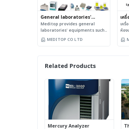
แบบ Real-Time (เครื่องเพิ่มปริมาณ
องศาเซลเซ
สารพันธุกรรมด้วยเทคนิค LAMP) - ชุด
สารล
อิเล็กโทรโฟลิซิส - เครื่องเคลือบฝา
General laboratories'
อิเล
เครื
เพลท - เครื่องถ่ายภาพแผ่นเจล -
ดูดข
equipments for muti-
Meditop provides general
สำหร
เครื
เครื่องกำเนิดแสงอัลตราไวโอเลต -
สารละลา
laboratories' equipments such
ห้อง
purpose
เครื่องเพิ่มปริมาณสารพันธุกรรมด้วย
/ เค
as Washer disinfector,
ประเ
MEDITOP CO LTD
เทคนิค PCR - ปิเปต
และด
Autoclave, Centrifuge,
30 กิโลกรัม 
ใช้กวน
Biological Safety Cabinet,
ความ
วิเค
Freeze dryer, Freezer,
ทำงา
สารด
Refrigerator, Ultrasonic
สามา
Related Products
- เค
cleaner, Ultrasonic disrupter,
ผ่าน
อัลต
Syringe and Needle, Water
ทำด้
RNA 
purification system, Dry bath,
ทำควา
- เคร
Water bath, Shaker, and
-55o
อบ / 
Incubator, etc. - เครื่องล้าง
สามา
เชื้อ
อุปกรณ์ในห้องปฏิบัติการ - เครื่องนึ่ง
มีระ
ตู้อ
ฆ่าเชื้อ - เครื่องปั่นเหวี่ยง - ตู้ปลอดเชิ้อ
สามา
ร้อน
- เครื่องทำแห้งแบบแช่เยือกแข็ง - ตู้แช่
อุณห
ร้อน
แข็ง - ตู้เย็น 2- 8 องศาเซลเซียส -
ความ
พัดล
เครื่องล้างด้วยคลื่นความถี่สูง - เครื่อง
เตือ
Mercury Analyzer
Th