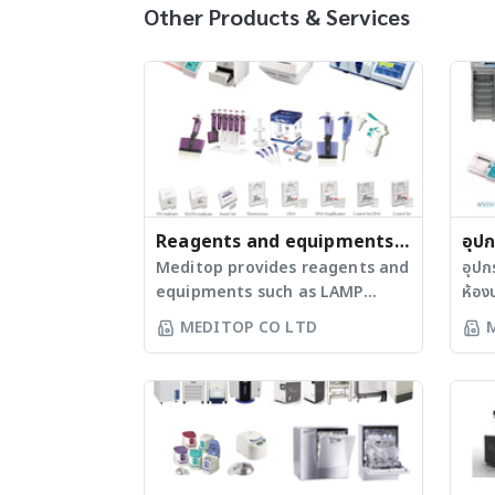
Other Products & Services
Reagents and equipments
อุปก
for molecular laboratories
Meditop provides reagents and
การท
อุปกร
equipments such as LAMP
ห้อง
reagents, TB LAMP reagent,
equ
MEDITOP CO LTD
Realtime turbidimeter,
that
Electrophoresis, Plate sealer,
laboratory ต
Gel documentation, UV
แช่ย
transillumination, Thermal
แพทย
cycler, and Pipette, etc. -
ตู้แช
สารสำหรับเพิ่มปริมาณสารพันธุกรรม
แบบแ
ด้วยเทคนิค LAMP - เครื่องวัดความขุ่น
แข็งแ