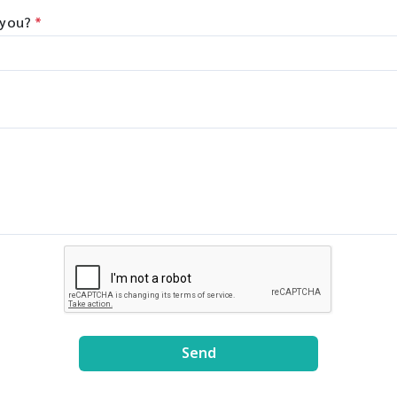
ภาพ
ogramming easy and
GenenPlus, US Download
 you?
*
lows you to set-up even
Brochure :
mplex tasks with minimal
https://drive.google.com/fi
aining.
/d/1GLRohykZyVSyDn2LiVT
8E3xDE2Uxe0/view?
usp=share_link
Send