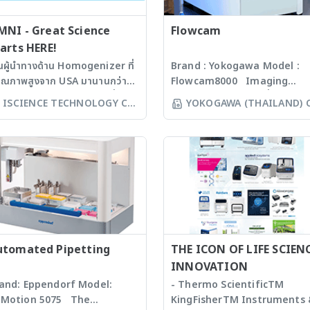
MNI - Great Science
Flowcam
arts HERE!
็นผู้นำทางด้าน Homogenizer ที่
Brand : Yokogawa Model :
คุณภาพสูงจาก USA มานานกว่า
Flowcam8000 Imaging
 ปี โดยสามารถบดตัวอย่างที่เป็น
particle analysis เครื่องวิเคราะ
ISCIENCE TECHNOLOGY CO
YOKOGAWA (THAILAND) 
croorganism, Soil, Faeces,
อนุภาคขนาดเล็กโดยใช้หลักการก
LTD
LTD
ssues, Plant, Hair, Bone,
งบันทึกภาพคุณภาพสูงและซอฟแว
eds ได้ละเอียดภายในเวลาไม่เกิน
ช่วยในการวิเคราะห์ผลที่ผู้ใช้งานจะ
่งนาที ขึ้นกับรุ่นของเครื่องบด ซึ่งมี
สามารถทราบ ขนาด จำนวน รูปร่า
คโนโลยีหลากหลายให้เลือก รวม
และค่าข้อมูลทางสถิติที่สำคัญเพื่อ
งมีเครื่องรุ่น Automated
ออกมาเป็นรายงานผลการวิเคราะห
rkstation ซึ่งสามารถบด
ได้สะดวกรวดเร็วและถูกต้องมากยิ่
วอย่างได้ถึง 96 ตัวอย่าง
ขึ้น
ww.omni-inc.com) Rotor-
ator homogenizers เป็นเครื่อง
utomated Pipetting
THE ICON OF LIFE SCIEN
แบบมือถือ ใช้ Probes ที่มีขนาด
INNOVATION
ะความคมต่างๆ กันขึ้นกับชนิดและ
and: Eppendorf Model:
- Thermo ScientificTM
ิมาณของ samples เหมาะสำหรับ
Motion 5075 The
KingFisherTM Instruments
ssues, Soft plants or