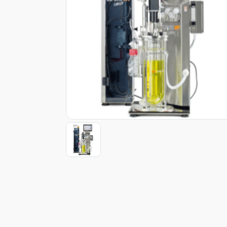
Item
1
of
1
Item
1
of
1