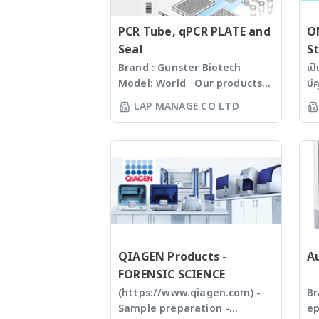
PCR Tube, qPCR PLATE and
O
Seal
St
Brand : Gunster Biotech
เป
Model: World Our products
มี
are manufactured under
60
LAP MANAGE CO LTD
ISO13485:2016 standard
Mi
facility. Gunster’s advanced
Ti
manufacturing process
Se
continually monitors the
หนึ
quality of products and
เท
individual batch testing
ถึ
ensures Gunster products are
wo
certified RNase, DNase,
ตั
Human DNA and Endotoxin-
(w
free. We specializing in
QIAGEN Products -
st
A
plastic materials, plastic
บด
FORENSIC SCIENCE
injection and post
แล
(https://www.qiagen.com) -
Br
modification of plastics; this
ปร
Sample preparation -
ep
allows us to provide high
Ti