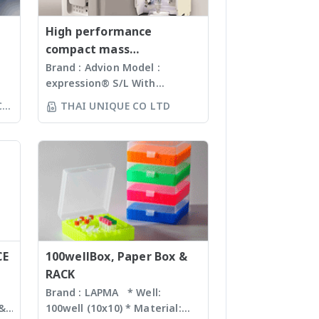
High performance
compact mass
spectrometer
Brand : Advion Model :
expression® S/L With
ห์
electrospray (ESI) and
CO
THAI UNIQUE CO LTD
ล้อ
atmospheric pressure
ร์
chemical ionization (APCI) ion
sources and a mass range of
ง
m/z 10 – 2000 units, the
ทำ
expressionS is a versatile,
์
compact mass detector
ง
designed with the chemist in
mind. Features Reaction
monitoring • For batch and
CE
flow chemistry • Fast
100wellBox, Paper Box &
compound identification and
RACK
purity determination • Little
Brand : LAPMA * Well:
or no sample preparation
 &
100well (10x10) * Material:
required with many novel