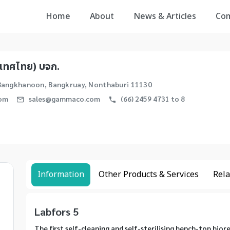
Home
About
News & Articles
Co
ะเทศไทย) บจก.
 Bangkhanoon, Bangkruay, Nonthaburi 11130
om
sales@gammaco.com
(66) 2459 4731 to 8
Information
Other Products & Services
Rela
Labfors 5
The first self-cleaning and self-sterilising bench-top bior