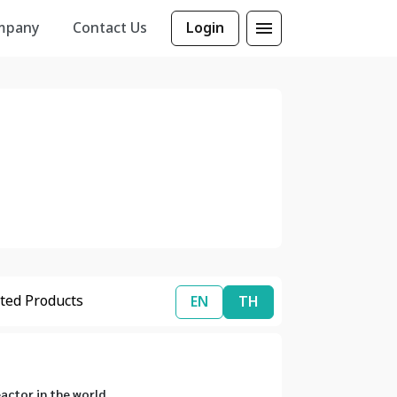
mpany
Contact Us
Login
ted Products
EN
TH
eactor in the world