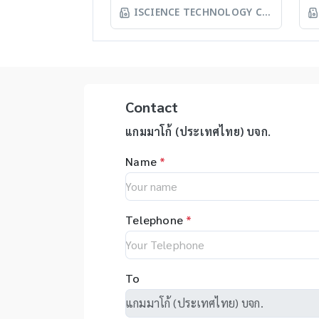
Homogenizer, Tissue Ruptor,
Ep
ISCIENCE TECHNOLOGY CO
quality, stable and
Em
Tissuelyser LT, TissueLyser II,
au
LTD
reasonable price products to
ho
Automated DNA
sy
researcher of the
กา
extraction, QIAcube, EZ1
yo
world **มีหลากหลาย
Ti
advanced/EZ1 advanced XL,
pi
รุ่นสามารถใช้ร่วมกับเครื่อง qPCR ได้
สำ
QIAsymphony - Assay set up
yo
Ti
& DNA quantification - Liquid
ep
Contact
an
handling robot (QIAgility),
ac
de
Real time PCR (Rotor-GeneQ),
on
แกมมาโก้ (ประเทศไทย) บจก.
Be
Investigator quantiplex /
au
เท
Name
*
HYres kit - Human Identity
el
ตั
Assays (HID Assays) -
er
ขน
Investigator® IDplex GO Kit,
re
ร่
Investigator® IDplex Plus Kit,
as
บด
Telephone
*
Investigator® 24plex GO Kit,
in
Pl
Investigator® 24plex QS kit
wi
Ha
op
ละ
fl
To
วิ
sy
DN
ap
etc
so