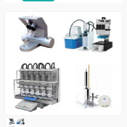
Item
1
of