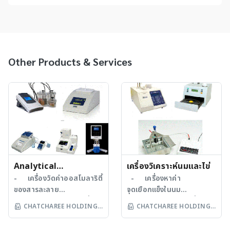
Other Products & Services
Analytical
เครื่องวิเคราะห์นมและไข่
Instrument
- เครื่องวัดค่าออสโมลาริตี้
- เครื่องหาค่า
ของสารละลาย
จุดเยือกแข็งในนม
(Osmometer) - เครื่อง
(Cryoscope) - เครื่องหา
CHATCHAREE HOLDING
CHATCHAREE HOLDING
เพาะเลี้ยงเชื้อในสภาวะไร้
ส่วนประกอบในนม (Milk
CO LTD
CO LTD
ออกซิเจน (Anaerobic Jar
Analyzer) - เครื่อง