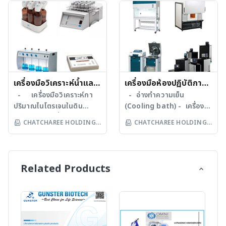
Systems) - เครื่องวัด
วิเคราะห์คุณภาพไข่ (Egg
ความหนืด (Viscometer)
Analyzer) - เครื่องวัด
- เครื่องทำให้เซลล์แตก
ความสูงไข่ขาว (Albumen
โดยใช้คลื่นความถี่สูง
Height Gauge) - เครื่อง
(Ultrasonic Processor)
วัดความหนาเปลือกไข่ (Egg
- เครื่องหาจุดหลอมเหลว
Shell Thickness Gauge)
ของสาร (Melting point)
- เครื่องวัดสีเปลือกไข่
- เครื่องหาค่าความหวาน
เครื่องมือวิเคราะห์น้ำและ
(Shell Colour
เครื่องมือห้องปฏิบัติการ
(Brix Refractometer)
Reflectometer)
ดิน
- เครื่องมือวิเคราะห์กา
ทางวิทยาศาสตร์ทั่วไป
- อ่างทำความเย็น
- เครื่องหาค่าความเค็ม
- เครื่องวัดสีไข่แดง (Yolk
ปริมาณไนโตรเจนในดิน
(Cooling bath) - เครื่อง
(Salt Refractometer)
Colorimeter) - เครื่อง
(TKN) - เครื่องทดสอบ
ล้างทำความสะอาดโดยใช้
CHATCHAREE HOLDING
CHATCHAREE HOLDING
- เครื่องวัดหาค่าความหนา
วัดความแข็งเปลือกไข่ (Egg
การตกตะกอนในน้ำ (Jar
คลื่นอัลตร้าโซนิก
CO LTD
CO LTD
แน่นของสาร (Density
Shell Force Gauge)
Test) - เครื่องวัดความขุ่น
(Ultrasonic bath) - ตู้เขี่ย
Meter)
ของน้ำ - เครื่องวิเคราะห์
เชื้อ (Laminar Flow) - เตา
ค่าบีโอดีในน้ำเสีย - เครื่อง
ให้ความร้อนระบบกวนแม่
Related Products
วัดค่าซีโอดีในน้ำเสีย
เหล็ก (Hotplate Stirrer)
- เครื่องวัดความเป็นกรด-
- เครื่องนึ่งฆ่าเชื้อ
ด่าง (pH meter)
(Autoclave) - เครื่องล้าง
- เครื่องวัดหาปริมาณ
เครื่องแก้ว (Glassware
ออกซิเจนในน้ำ (DO meter)
Washer) - ตู้แช่เยือกแข็ง