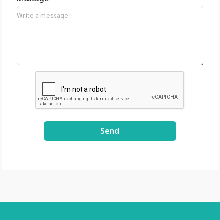
China - Qualitype,
LIMS, Germany -
Bioptics, DNA/RNA
Fragment Analysis,
Taiwan - Bioarray,
Spain - GenenPlus,
US Download
Brochure :
https://drive.google
.com/file/d/1GLRohy
kZyVSyDn2LiVT_W8E
3xDE2Uxe0/view?
Send
usp=share_link