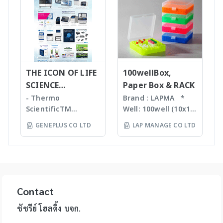
identification and
TissueLyser II,
handling systems is
and chemical
purity
Automated DNA
designed to help
reactions, degas
determination •
extraction, QIAcube
you automate
liquids and shear
Little or no sample
, EZ1 advanced/EZ1
routine pipetting
DNA Bead mill
preparation
advanced XL,
tasks to free up
homogenizers เป็น
required with many
QIAsymphony -
your time. Not only
เทคโนโลยีใหม่ล่าสุดใน
novel sample
Assay set up & DNA
THE ICON OF LIFE
is the epMotion one
100wellBox,
การบดตัวอย่าง โดยใช้
introduction
quantification -
of the most
SCIENCE
Paper Box & RACK
เม็ด Bead ชนิดและ
interfaces
Liquid handling
accurate pipetting
INNOVATION
ขนาดต่างๆ กันขึ้นกับ
- Thermo
Brand : LAPMA *
Purification For
robot (QIAgility),
stations on the
ตัวอย่าง ทำงานร่วมกับ
ScientificTM
Well: 100well (10x10)
mass-directed
Real time PCR
market, by virtue of
เครื่องเขย่ากำลังแรง
KingFisherTM
* Material:
fraction collection
GENEPLUS CO LTD
LAP MANAGE CO LTD
(Rotor-GeneQ),
automation it helps
สามารถบดตัวอย่างที่เป็น
Instruments &
Polypropylene (PP) /
with all: • Flash
Investigator
you to eliminate
Microorganism,
Consumables, US -
Polycarbonate (PC)
chromatography
quantiplex / HYres
manual pipetting
Plant material จน
Ion TorrentTM Next
material * Box
systems • Prep-LC
kit - Human
errors and
กระทั่งถึงเป็น Hard
Generation
color: blue, green,
systems • SFC
Identity Assays (HID
maximizes the
Tissue เช่น Bone,
Sequencing
orange, natural
systems The
Assays) -
reproducibility of
Hair ได้ละเอียดภายใน
instruments and
color *
expressionL is the
Contact
Investigator®
your assays.
เวลาประมาณ 30 วินาที
reagents, US -
Specification: use
ideal mass detector
IDplex GO Kit,
epMotion is
โดยตัวอย่างที่ถูกบดจะมี
Applied
for 2ml, 1.5ml, 1.8ml
ชัชรีย์ โฮลดิ้ง บจก.
for both chemical
Investigator®
available in four
DNA, RNA, proteins,
BiosystemsTM
cryotube *
and biochemical