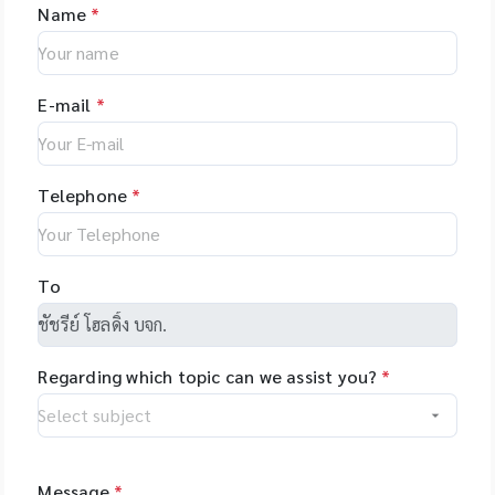
IDplex Plus Kit,
different formats
enzymes, etc. ที่เป็น
Name
*
HIDTM Instruments
Temperature range:
applications. •
Investigator®
and with different
โมเลกุลที่สมบูรณ์ ไม่เสีย
and consumables,
stable from -80? to
Natural products •
24plex GO Kit,
upgrade options,
สภาพ
US - Applied
+121? for PP boxes *
Peptides • Proteins •
Investigator®
giving you the
BiosystemsTM
Stable from -196?C
Oligonucleotides •
24plex QS kit
flexibility to tailor
E-mail
*
Rapid HITTM
to 121?C for PC
Polymers
the system to your
Systems
boxes Application:
specific
instruments and
Used for freezing
applications. The
consumable, US -
liquids, storing
Telephone
*
unique software
Hamilton, Robotics,
laboratory sample
makes
US - Yourgene
programming easy
Health, US -
and allows you to
NimaGen,
To
set-up even
Netherlands - PSI
complex tasks with
(Photon Systems
minimal training.
Instruments) Plant
Regarding which topic can we assist you?
*
Phenomics Systems,
Czech Republic -
Oxford Nanopore
Technologies, UK -
MGI Tech Co., Ltd.,
Message
*