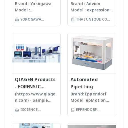
testing ensures
workstation ซึ่ง
compact mass
Brand : Yokogawa
Brand : Advion
Gunster products
สามารถบดตัวอย่างได้ถึง
Model :
Model : expression®
spectrometer
are certified RNase,
96 ตัวอย่าง
Flowcam8000
S/L With
YOKOGAWA
THAI UNIQUE CO
DNase, Human DNA
(www.omni-inc.com)
Imaging particle
electrospray (ESI)
and Endotoxin-free.
(THAILAND) CO LTD
Rotor-stator
LTD
analysis เครื่อง
and atmospheric
We specializing in
homogenizers เป็น
วิเคราะห์อนุภาคขนาด
pressure chemical
plastic materials,
เครื่องบดแบบมือถือ ใช้
เล็กโดยใช้หลักการกล้อ
ionization (APCI) ion
plastic injection and
Probes ที่มีขนาดและ
งบันทึกภาพคุณภาพสูง
sources and a mass
post modification
ความคมต่างๆ กันขึ้นกับ
และซอฟแวร์ช่วยในการ
range of m/z 10 –
of plastics; this
ชนิดและปริมาณของ
วิเคราะห์ผลที่ผู้ใช้งานจะ
2000 units, the
allows us to provide
samples เหมาะสำหรับ
สามารถทราบ ขนาด
expressionS is a
high quality, stable
Tissues, Soft plants
จำนวน รูปร่างและค่า
versatile, compact
and reasonable
or Emulsion samples
ข้อมูลทางสถิติที่สำคัญ
QIAGEN Products
mass detector
Automated
price products to
Ultrasonic
เพื่อทำออกมาเป็น
designed with the
- FORENSIC
Pipetting
researcher of the
homogenizers อาศัย
รายงานผลการวิเคราะห์
chemist in mind.
SCIENCE
(https://www.qiage
Brand: Eppendorf
world **มี
คลื่นเสียงในการทำให้
ได้สะดวกรวดเร็วและถูก
Features Reaction
n.com) - Sample
Model: epMotion
หลากหลายรุ่นสามารถใช้
ตัวอย่างละเอียด โดยใช้
ต้องมากยิ่งขึ้น
monitoring • For
preparation -
5075 The
ร่วมกับเครื่อง qPCR ได้
Tips ที่มีขนาดต่างๆ กัน
ISCIENCE
EPPENDORF
batch and flow
Homogenizer,
Eppendorf line of
เหมาะสำหรับ Bacteria,
TECHNOLOGY CO
chemistry • Fast
(THAILAND) CO LTD
Tissue Ruptor,
epMotion
Spores, Tissues,
compound
LTD
Tissuelyser LT,
automated liquid
accelerate enzyme