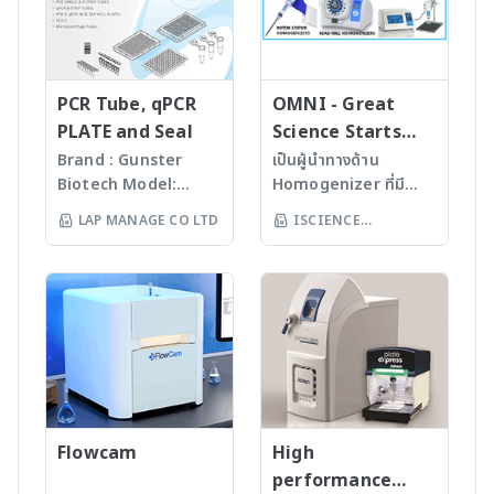
- ตู้บ่มเชื้อ (BOD
(Ultra Low
Incubator)
Temperature Freezers)
- เตาเผา (Furnace) -
Homogenizer - Shaker,
Incubator Shaker -
PCR Tube, qPCR
OMNI - Great
เครื่องบด - เครื่องนับจำนวน
PLATE and Seal
Science Starts
โคโลนี (Colony Counter)
HERE!
Brand : Gunster
เป็นผู้นำทางด้าน
Biotech Model:
Homogenizer ที่มี
World Our
คุณภาพสูงจาก USA มา
LAP MANAGE CO LTD
ISCIENCE
products are
นานกว่า 60 ปี โดย
TECHNOLOGY CO
manufactured
สามารถบดตัวอย่างที่เป็น
LTD
under
Microorganism, Soil,
ISO13485:2016
Faeces, Tissues,
standard facility.
Plant, Hair, Bone,
Gunster’s advanced
Seeds ได้ละเอียดภายใน
manufacturing
เวลาไม่เกินหนึ่งนาที ขึ้น
process continually
กับรุ่นของเครื่องบด ซึ่งมี
monitors the
เทคโนโลยีหลากหลายให้
quality of products
Flowcam
เลือก รวมถึงมีเครื่องรุ่น
High
and individual batch
Automated
performance